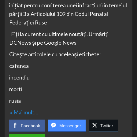
iniţiat pentru comiterea unei infracţiuni în temeiul
părţii 3 a Articolului 109 din Codul Penal al
Federaţiei Ruse
Fiți la curent cu ultimele noutăți. Urmăriți
DCNews și pe Google News
Citește articolele cu aceleași etichete:
cafenea
incendiu
morti
rusia
» Mai mult…
Facebook
Messenger
Twitter