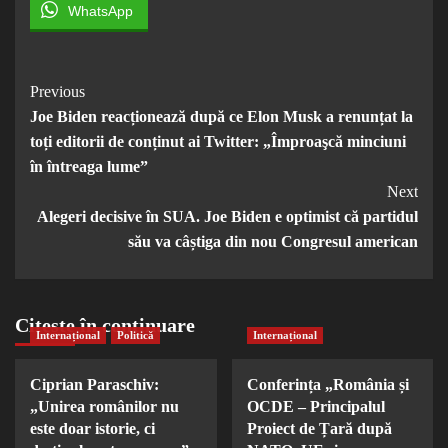
WhatsApp
Post
Previous
Joe Biden reacționează după ce Elon Musk a renunțat la
Navigation
toți editorii de conținut ai Twitter: „Împroaşcă minciuni
în întreaga lume”
Next
Alegeri decisive în SUA. Joe Biden e optimist că partidul
său va câștiga din nou Congresul american
Citește în continuare
Internațional
Politică
Internațional
Ciprian Paraschiv:
Conferința „România și
„Unirea românilor nu
OCDE – Principalul
este doar istorie, ci
Proiect de Țară după