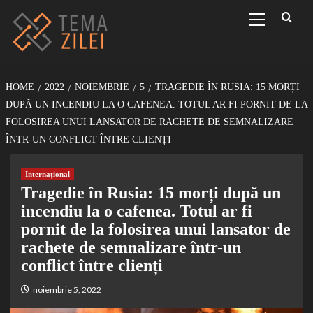
Sari
Primary
Menu
la
conținut
HOME
2022
NOIEMBRIE
5
TRAGEDIE ÎN RUSIA: 15 MORȚI
DUPĂ UN INCENDIU LA O CAFENEA. TOTUL AR FI PORNIT DE LA
FOLOSIREA UNUI LANSATOR DE RACHETE DE SEMNALIZARE
ÎNTR-UN CONFLICT ÎNTRE CLIENȚI
Internațional
Tragedie în Rusia: 15 morți după un
incendiu la o cafenea. Totul ar fi
pornit de la folosirea unui lansator de
rachete de semnalizare într-un
conflict între clienți
noiembrie 5, 2022