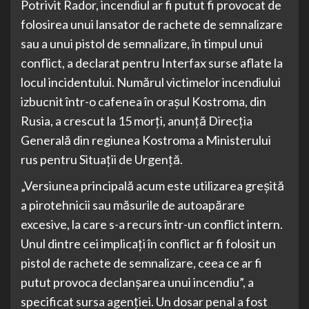
Potrivit Rador, incendiul ar fi putut fi provocat de
folosirea unui lansator de rachete de semnalizare
sau a unui pistol de semnalizare, în timpul unui
conflict, a declarat pentru Interfax surse aflate la
locul incidentului. Numărul victimelor incendiului
izbucnit într-o cafenea în oraşul Kostroma, din
Rusia, a crescut la 15 morţi, anunţă Direcţia
Generală din regiunea Kostroma a Ministerului
rus pentru Situaţii de Urgenţă.
„Versiunea principală acum este utilizarea greşită
a pirotehnicii sau măsurile de autoapărare
excesive, la care s-a recurs într-un conflict intern.
Unul dintre cei implicaţi în conflict ar fi folosit un
pistol de rachete de semnalizare, ceea ce ar fi
putut provoca declanşarea unui incendiu”, a
specificat sursa agenţiei. Un dosar penal a fost