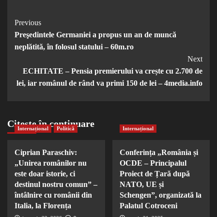
Post
Previous
Preşedintele Germaniei a propus un an de muncă
Navigation
neplătită, în folosul statului – 60m.ro
Next
ECHITATE – Pensia premierului va crește cu 2.700 de
lei, iar românul de rând va primi 150 de lei – 4media.info
Citește în continuare
Internațional
Politică
Internațional
Ciprian Paraschiv:
Conferința „România și
„Unirea românilor nu
OCDE – Principalul
este doar istorie, ci
Proiect de Țară după
destinul nostru comun” –
NATO, UE și
întâlnire cu românii din
Schengen”, organizată la
Italia, la Florența
Palatul Cotroceni