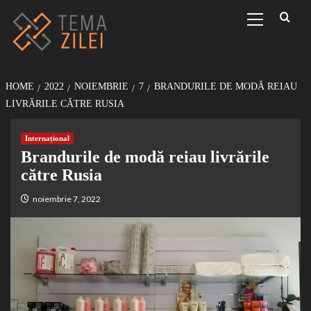
Sari
Primary
Menu
la
conținut
HOME
2022
NOIEMBRIE
7
BRANDURILE DE MODĂ REIAU
LIVRĂRILE CĂTRE RUSIA
Internațional
Brandurile de modă reiau livrările
către Rusia
noiembrie 7, 2022