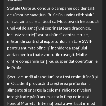
Statele Unite au condus o campanie occidentală
de a impune sancțiuni Rusiei în lumina războiului
din Ucraina, care a făcut ca Moscova să fie supusă
unui val de sancțiuni cuprinzătoare draconice,
inclusiv restricții asupra băncii centrale ruse,
măsuri de control al exporturilor, limitare SWIFT
pentru anumite bănci și închiderea spațiului
aerian pentru toate zborurile rusești. Multe
dintre companiile lor și-au suspendat operațiunile
în Rusia.
Șocul de undă al sancțiunilor a fost resimțit însă și
în Occident provocând creșterea prețurilor la
alimente și energie la cele mai ridicate niveluri
înregistrate până acum, asta în timp ce însuși
Fondul Monetar Internațional a avertizat în mod