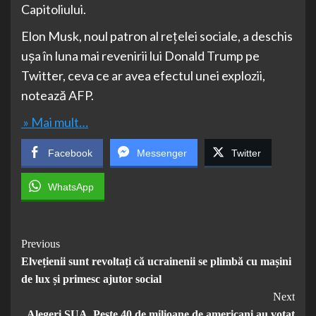
Capitoliului.
Elon Musk, noul patron al reţelei sociale, a deschis
uşa în luna mai revenirii lui Donald Trump pe
Twitter, ceva ce ar avea efectul unei explozii,
notează AFP.
» Mai mult…
Facebook
Messenger
Twitter
WhatsApp
Post
Previous
Elvețienii sunt revoltați că ucrainenii se plimbă cu mașini
Navigation
de lux și primesc ajutor social
Next
Alegeri SUA. Peste 40 de milioane de americani au votat