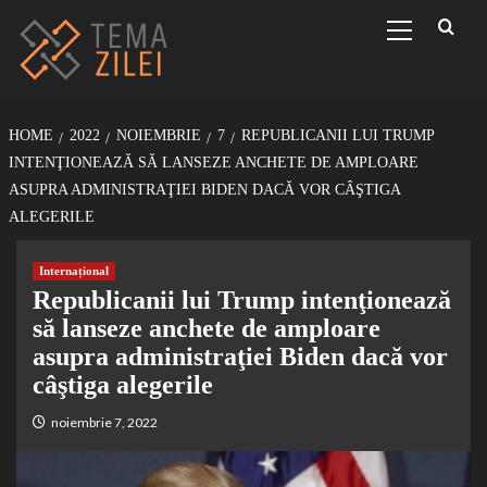
Sari
Primary
Menu
la
conținut
HOME
2022
NOIEMBRIE
7
REPUBLICANII LUI TRUMP
INTENŢIONEAZĂ SĂ LANSEZE ANCHETE DE AMPLOARE
ASUPRA ADMINISTRAŢIEI BIDEN DACĂ VOR CÂŞTIGA
ALEGERILE
Internațional
Republicanii lui Trump intenţionează
să lanseze anchete de amploare
asupra administraţiei Biden dacă vor
câştiga alegerile
noiembrie 7, 2022