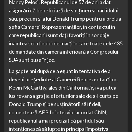
Nancy Pelosi. Republicanul de 57 de ani a dat
asigurări că beneficiază de susţinerea partidului
său, precum şi a lui Donald Trump pentru a prelua
şefia Camerei Reprezentanţilor, în contextul în
care republicanii sunt daţi favoriţi în sondaje
înaintea scrutinului de marţi în care toate cele 435
de mandate din camera inferioară a Congresului
SUA sunt puse în joc.
La şapte ani după ce a eşuat în tentativa de a
deveni preşedinte al Camerei Reprezentanţilor,
Kevin McCarthy, ales din California, îşi va putea
lua revanşa graţie eforturilor sale de a-l curta pe
Donald Trump şi pe susţinătorii săi fideli,
comentează AFP. În interviul acordat CNN,
republicanul a mai precizat că partidul său
intenţionează să lupte în principal împotriva