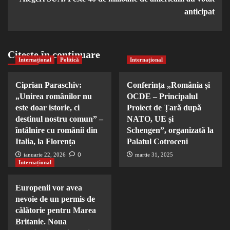
anticipat
Citește în continuare
Internațional
Politică
Internațional
Ciprian Paraschiv:
Conferința „România și
„Unirea românilor nu
OCDE – Principalul
este doar istorie, ci
Proiect de Țară după
destinul nostru comun” –
NATO, UE și
întâlnire cu românii din
Schengen”, organizată la
Italia, la Florența
Palatul Cotroceni
0
ianuarie 22, 2026
martie 31, 2025
Internațional
Europenii vor avea
nevoie de un permis de
călătorie pentru Marea
Britanie. Noua