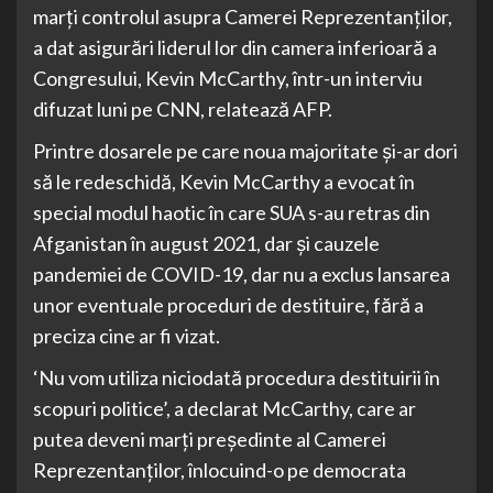
marţi controlul asupra Camerei Reprezentanţilor,
a dat asigurări liderul lor din camera inferioară a
Congresului, Kevin McCarthy, într-un interviu
difuzat luni pe CNN, relatează AFP.
Printre dosarele pe care noua majoritate şi-ar dori
să le redeschidă, Kevin McCarthy a evocat în
special modul haotic în care SUA s-au retras din
Afganistan în august 2021, dar şi cauzele
pandemiei de COVID-19, dar nu a exclus lansarea
unor eventuale proceduri de destituire, fără a
preciza cine ar fi vizat.
‘Nu vom utiliza niciodată procedura destituirii în
scopuri politice’, a declarat McCarthy, care ar
putea deveni marţi preşedinte al Camerei
Reprezentanţilor, înlocuind-o pe democrata