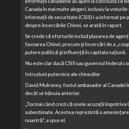
informații canadiene au ajuns la concluzia că B
Canada în mai multe alegeri, inclusiv la voturil
informații de securitate (CSIS) i-a informat pe pr
despre încercările Chinei, se arată în raport.
Se crede că eforturile includ plasarea de agenți 
favoarea Chinei, precum și încercări de a „coopt
putere politică și influență în capitala națiunii.
Nu este clar dacă CSIS sau guvernul federal co
Intruziuni puternice ale chinezilor
David Mulroney, fostul ambasador al Canadei în 
decât se bănuia anterior.
„Tocmai când crezi că unele acuzații împotriva 
subestimate. Acestea reprezintă o amenințare 
noastră”, a spus el.