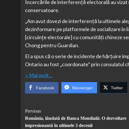
Încercările de interferență electorală au vizat m
conservatoare.
„Am avut dovezi de interferență la ultimele al
dezinformare pe platformele de socializare în l
[circuințe electorale] cu comunități chineze s
Chong pentru Guardian.
El a spus că o serie de incidente de hărțuire împ
Ontario au fost „coordonate” prin consulatul c
» Mai mult…
Facebook
Messenger
Twitter
Post
Previous
România, lăudată de Banca Mondială: O dezvoltare
Navigation
impresionantă în ultimele 3 decenii