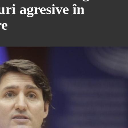
ri agresive în
re