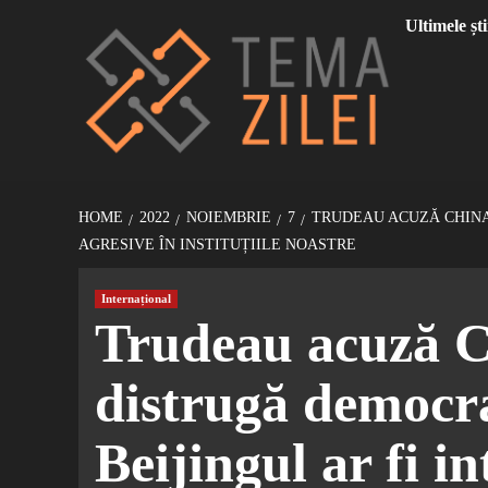
Sari
Ultimele ști
la
conținut
HOME
2022
NOIEMBRIE
7
TRUDEAU ACUZĂ CHINA 
AGRESIVE ÎN INSTITUȚIILE NOASTRE
Internațional
Trudeau acuză C
distrugă democra
Beijingul ar fi in