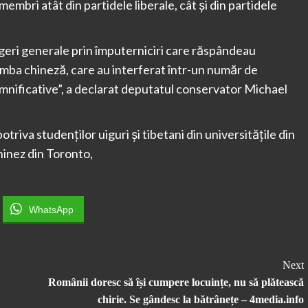
embri atât din partidele liberale, cât și din partidele
egeri generale prin împuterniciri care răspândeau
imba chineză, care au interferat într-un număr de
emnificative”, a declarat deputatul conservator Michael
otriva studenților uiguri și tibetani din universitățile din
hinez din Toronto,
WhatsApp
Next
Românii doresc să își cumpere locuințe, nu să plătească
chirie. Se gândesc la bătrânețe – 4media.info