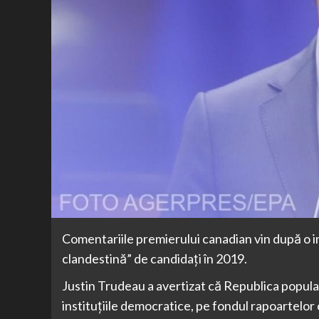
Comentariile premierului canadian vin după o i
clandestină” de candidați în 2019.
Justin Trudeau a avertizat că Republica popula
instituțiile democratice, pe fondul rapoartelor c