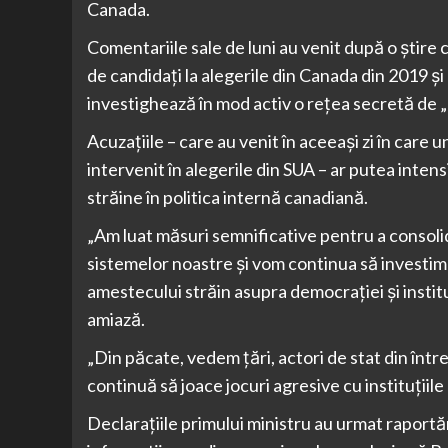
Canada.
Comentariile sale de luni au venit după o știre 
de candidați la alegerile din Canada din 2019 și 
investighează în mod activ o rețea secretă de „p
Acuzațiile – care au venit în aceeași zi în care un
intervenit în alegerile din SUA – ar putea intensi
străine în politica internă canadiană.
„Am luat măsuri semnificative pentru a consolid
sistemelor noastre și vom continua să investim 
amestecului străin asupra democrației și institu
amiază.
„Din păcate, vedem țări, actori de stat din într
continuă să joace jocuri agresive cu instituțiile
Declarațiile primului ministru au urmat raportă