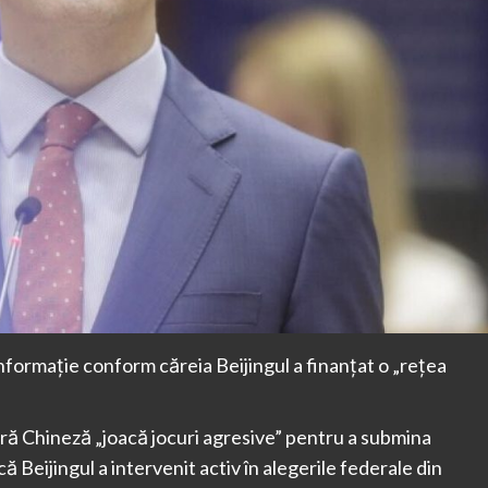
nformație conform căreia Beijingul a finanțat o „rețea
ră Chineză „joacă jocuri agresive” pentru a submina
ă Beijingul a intervenit activ în alegerile federale din