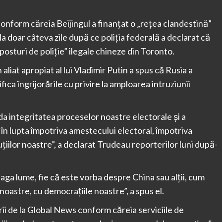
conform căreia Beijingul a finanțat o „rețea clandestină”
la doar câteva zile după ce poliția federală a declarat că
osturi de poliție” ilegale chineze din Toronto.
 aliat apropiat al lui Vladimir Putin a spus că Rusia a
fica îngrijorările cu privire la amploarea intruziunii
a integritatea proceselor noastre electorale și a
în lupta împotriva amestecului electoral, împotriva
țiilor noastre”, a declarat Trudeau reporterilor luni după-
eaga lume, fie că este vorba despre China sau alții, cum
 noastre, cu democrațiile noastre”, a spus el.
rii de la Global News conform căreia serviciile de