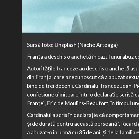
Sursă foto: Unsplash (Nacho Arteaga)
Franța a deschis o anchetă în cazul unui abuz c
Autoritățile franceze au deschis o anchetă asupr
din Franța, care a recunoscut că a abuzat sexua
bine de trei decenii. Cardinalul francez Jean-Pi
confesiune uimitoare într-o declarație scrisă c
Franței, Eric de Moulins-Beaufort, în timpul un
Cardinalul a scris în declarație că comportamen
și de durată pentru această persoană”. Ricard a 
a abuzat-o în urmă cu 35 de ani, și de la familia 