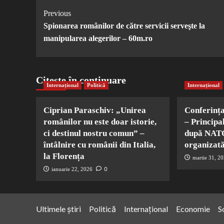
Post
Previous
Spionarea românilor de către servicii serveşte la
Navigation
manipularea alegerilor – 60m.ro
Citește în continuare
Internațional
Politică
Internațional
Ciprian Paraschiv: „Unirea
Conferinț
românilor nu este doar istorie,
– Principa
ci destinul nostru comun” –
după NATO
întâlnire cu românii din Italia,
organizată
la Florența
martie 31, 2
0
ianuarie 22, 2026
Ultimele știri
Politică
Internațional
Economie
S