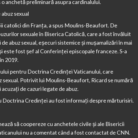
s o anchetă preliminară asupra cardinalului.
e abuz sexual
ii catolici din Franța, a spus Moulins-Beaufort. De
urilor sexuale în Biserica Catolică, care a fost învăluit
i de abuz sexual, eșecuri sistemice și mușamalizări în mai
și este fost șef al Conferinței episcopale franceze. S-a
în 2019.
lui pentru Doctrina Credinței Vaticanului, care
z sexual. Potrivit lui Moulins-Beaufort, Ricard se numără
i acuzați de cazuri legate de abuz.
ru Doctrina Credinței au fost informați despre mărturisiri.
nează să coopereze cu anchetele civile și ale Bisericii
 Vaticanului nu a comentat când a fost contactat de CNN.