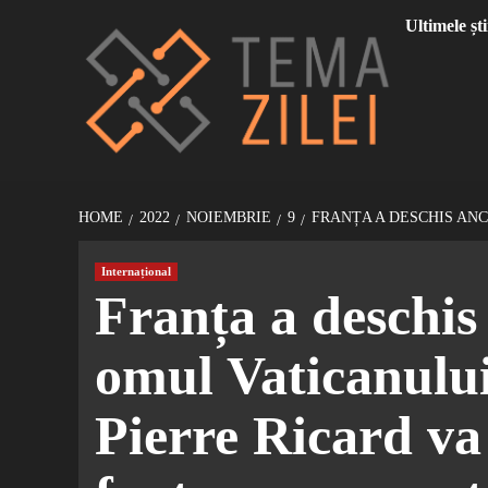
Sari
Ultimele ști
la
conținut
HOME
2022
NOIEMBRIE
9
FRANȚA A DESCHIS AN
Internațional
Franța a deschis
omul Vaticanului
Pierre Ricard va