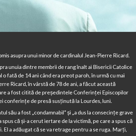
omis asupra unui minor de cardinalul Jean-Pierre Ricard.
a unuia dintre membrii de rang înalt ai Bisericii Catolice
l o fată de 14 ani când era preot paroh, în urmă cu mai
erre Ricard, în vârstă de 78 de ani, a făcut această
are a fost citită de președintele Conferinței Episcopilor
ei conferințe de presă susținută la Lourdes, luni.
tul său a fost „condamnabil” și „a dus la consecințe grave
spus că și-a cerut iertare de la victimă, pe care a spus că
ei. El a adăugat că se va retrage pentru a se ruga. Marți,