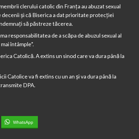
membrii clerului catolic din Franța au abuzat sexual
decenii și că Biserica a dat prioritate protecției
t îndemnați să păstreze tăcerea.
uma responsabilitatea de a scăpa de abuzul sexual al
 mai întâmple”.
rica Catolică. A extins un sinod care va dura până la
ii Catolice va fi extins cu un an şi va dura până la
 transmite DPA.
WhatsApp