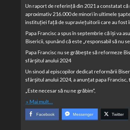
Un raport de referință din 2021 a constatat că 
aproximativ 216.000 de minori în ultimele șapte 
instituției față de supraviețuitorii care au fos
Papa Francisc a spus în septembrie că își va as
Bisericii, spunând că este „responsabil să nu se
Papa Francisc nu se grăbește să reformeze Bise
sfârșitul anului 2024
Un sinod al episcopilor dedicat reformării Biseric
sfârşitul anului 2024, a anunţat papa Francisc,
„Este necesar să nu ne grăbim”,
» Mai mult…
Facebook
Messenger
Twitter