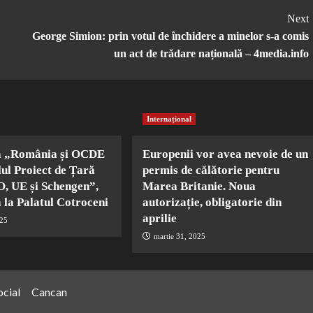
Next
George Simion: prin votul de închidere a minelor s-a comis
un act de trădare națională – 4media.info
Internațional
a „România și OCDE
Europenii vor avea nevoie de un
lul Proiect de Țară
permis de călătorie pentru
, UE și Schengen”,
Marea Britanie. Noua
 la Palatul Cotroceni
autorizație, obligatorie din
aprilie
025
martie 31, 2025
ocial
Cancan