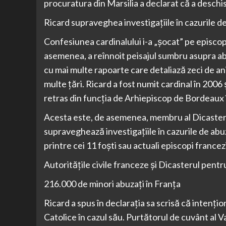
procuratura din Marsilia a declarat că a deschi
Ricard supraveghea investigațiile în cazurile d
Confesiunea cardinalului i-a „șocat” pe episcop
asemenea, a reînnoit peisajul sumbru asupra abuz
cu mai multe rapoarte care detaliază zeci de an
multe țări. Ricard a fost numit cardinal în 2006 
retras din funcția de Arhiepiscop de Bordeaux 
Acesta este, de asemenea, membru al Dicasteru
supraveghează investigațiile în cazurile de abu
printre cei 11 foști sau actuali episcopi francez
Autoritățile civile franceze și Dicasterul pent
216.000 de minori abuzați în Franța
Ricard a spus în declarația sa scrisă că intențio
Catolice în cazul său. Purtătorul de cuvânt al