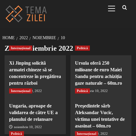
Sari
Primary
Menu
la
conținut
HOME
2022
NOIEMBRIE
10
Zi:
10 noiembrie 2022
Internațional
Politică
Xi Jinping solicită
Ursula oferă 250
armatei chineze să se
milioane de euro Maiei
concentreze în pregătirea
Sandu pentru achiziția
pentru război
gaze naturale – 60m.ro
Internațional
noiembrie 10, 2022
Politică
noiembrie 10, 2022
Ungaria, aproape de
Preşedintele sârb
validarea de către UE a
Aleksandar Vucic,
planului de relansare
victima unei tentative de
asasinat – 60m.ro
noiembrie 10, 2022
Politică
Internațional
noiembrie 10, 2022