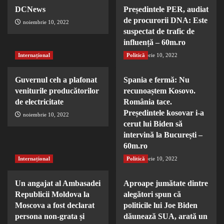
DCNews
Președintele PER, audiat
de procurorii DNA: Este
noiembrie 10, 2022
suspectat de trafic de
influență – 60m.ro
Internațional
Politică
noiembrie 10, 2022
Guvernul ceh a plafonat
Spania e fermă: Nu
veniturile producătorilor
recunoaștem Kosovo.
de electricitate
România tace.
Președintele kosovar i-a
noiembrie 10, 2022
cerut lui Biden să
intervină la București –
60m.ro
Internațional
Politică
noiembrie 10, 2022
Un angajat al Ambasadei
Aproape jumătate dintre
Republicii Moldova la
alegători spun că
Moscova a fost declarat
politicile lui Joe Biden
persona non-grata și
dăunează SUA, arată un