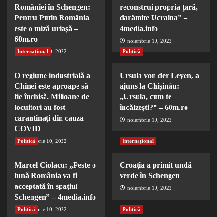
României în Schengen:
reconstrui propria țară,
Pentru Putin România
darămite Ucraina” –
este o miză uriașă –
4media.info
60m.ro
noiembrie 10, 2022
Internațional
noiembrie 10, 2022
Politică
O regiune industrială a
Ursula von der Leyen, a
Chinei este aproape să
ajuns la Chișinău:
fie închisă. Milioane de
„Ursula, cum te
locuitori au fost
încălzești?” – 60m.ro
carantinați din cauza
noiembrie 10, 2022
COVID
Politică
noiembrie 10, 2022
Internațional
Marcel Ciolacu: „Peste o
Croația a primit undă
lună România va fi
verde în Schengen
acceptată în spaţiul
noiembrie 10, 2022
Schengen” – 4media.info
Politică
noiembrie 10, 2022
Politică