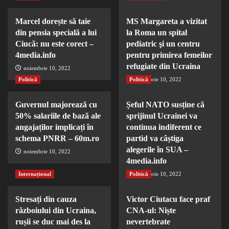
Marcel dorește să taie
MS Margareta a vizitat
din pensia specială a lui
la Roma un spital
Ciucă: nu este corect –
pediatric şi un centru
4media.info
pentru primirea femeilor
refugiate din Ucraina
noiembrie 10, 2022
Politică
Politică
noiembrie 10, 2022
Guvernul majorează cu
Șeful NATO susține că
50% salariile de bază ale
sprijinul Ucrainei va
angajaților implicați în
continua indiferent ce
schema PNRR – 60m.ro
partid va câștiga
alegerile în SUA –
noiembrie 10, 2022
4media.info
Internațional
Politică
noiembrie 10, 2022
Stresați din cauza
Victor Ciutacu face praf
războiului din Ucraina,
CNA-ul: Niște
rușii se duc mai des la
nevertebrate