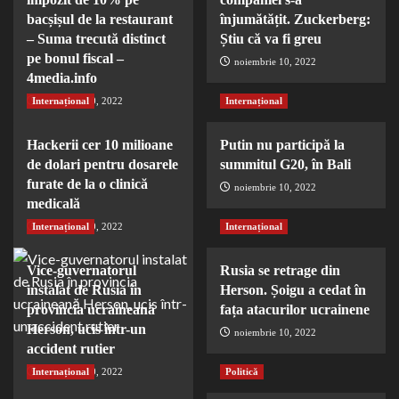
bacșișul de la restaurant
înjumătățit. Zuckerberg:
– Suma trecută distinct
Știu că va fi greu
pe bonul fiscal –
noiembrie 10, 2022
4media.info
Internațional
noiembrie 10, 2022
Internațional
Hackerii cer 10 milioane
Putin nu participă la
de dolari pentru dosarele
summitul G20, în Bali
furate de la o clinică
noiembrie 10, 2022
medicală
Internațional
noiembrie 10, 2022
Internațional
Vice-guvernatorul
Rusia se retrage din
instalat de Rusia în
Herson. Șoigu a cedat în
provincia ucraineană
fața atacurilor ucrainene
Herson, ucis într-un
noiembrie 10, 2022
accident rutier
Internațional
noiembrie 10, 2022
Politică