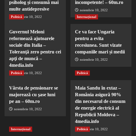
psiholog și consumă mai
incompetente! – 60m.ro
multe antidepresive
noiembrie 10, 2022
Politică
noiembrie 10, 2022
Internațional
Guvernul Meloni
Ce va face Ungaria
reformează ajutoarele
pentru a evita
sociale din Italia –
recesiunea. Sunt vizate
Toleranţă zero pentru cei
companiile mari și medii
apţi de muncă –
noiembrie 10, 2022
4media.info
Politică
noiembrie 10, 2022
Politică
Vârsta de pensionare se
Maia Sandu în extaz –
majorează cu şase luni
România asigură 90%
pe an – 60m.ro
din necesarul de consum
de energie electrică al
noiembrie 10, 2022
Republicii Moldova –
4media.info
Internațional
Politică
noiembrie 10, 2022