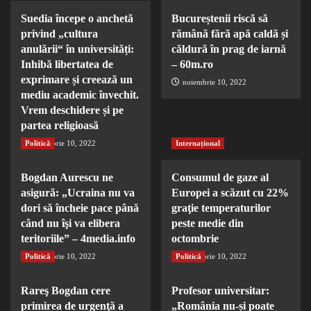
Suedia începe o anchetă
Bucureștenii riscă să
privind „cultura
rămână fără apă caldă și
anulării“ în universități:
căldură în prag de iarnă
Inhibă libertatea de
– 60m.ro
exprimare și creează un
noiembrie 10, 2022
mediu academic învechit.
Vrem deschidere și pe
partea religioasă
Politică
noiembrie 10, 2022
Internațional
Bogdan Aurescu ne
Consumul de gaze al
asigură: „Ucraina nu va
Europei a scăzut cu 22%
dori să încheie pace până
graţie temperaturilor
când nu îşi va elibera
peste medie din
teritoriile” – 4media.info
octombrie
Politică
noiembrie 10, 2022
Politică
noiembrie 10, 2022
Rareş Bogdan cere
Profesor universitar:
primirea de urgenţă a
„România nu-și poate