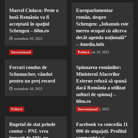
Marcel Ciolacu: Peste o
Europarlamentar
lună România va fi
român, despre
acceptată în spaţiul
Schengen: „Iohannis este
Schengen – 60m.ro
mereu ocupat cu altceva
decât agenda națională”
noiembrie 10, 2022
– 4media.info
Internațional
Politică
noiembrie 10, 2022
Ferrari condus de
Spionarea românilor:
Schumacher, vândut
Ministerul Afacerilor
pentru un preţ record
Externe refuză să spună
dacă România a utilizat
noiembrie 10, 2022
softuri de spionaj –
60m.ro
Politică
Internațional
noiembrie 10, 2022
Bugetul de stat prinde
Facebook va concedia 11
contur – PNL vrea
000 de angajați. Profitul
impozit de 10% pe
companiei s-a