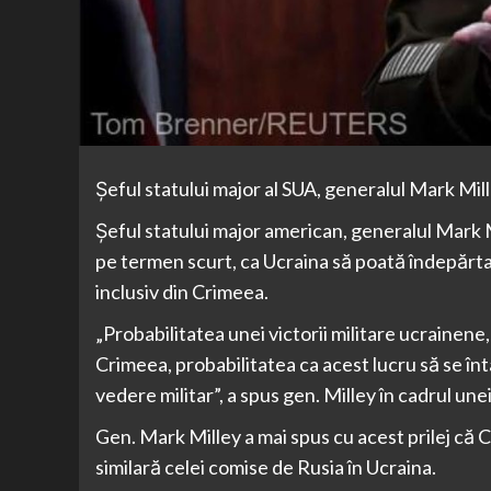
Şeful statului major al SUA, generalul Mark Mil
Şeful statului major american, generalul Mark Mi
pe termen scurt, ca Ucraina să poată îndepărta m
inclusiv din Crimeea.
„Probabilitatea unei victorii militare ucrainene,
Crimeea, probabilitatea ca acest lucru să se în
vedere militar”, a spus gen. Milley în cadrul un
Gen. Mark Milley a mai spus cu acest prilej că 
similară celei comise de Rusia în Ucraina.