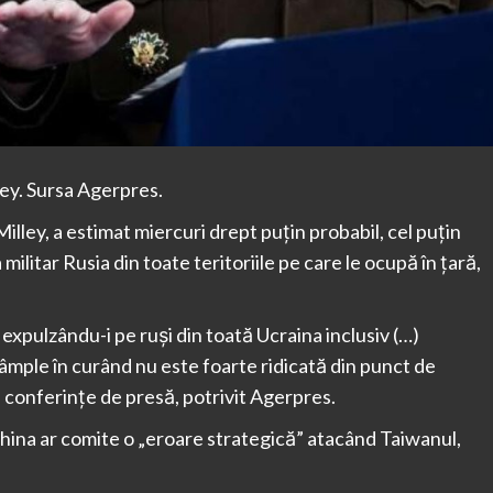
ley. Sursa Agerpres.
lley, a estimat miercuri drept puţin probabil, cel puţin
ilitar Rusia din toate teritoriile pe care le ocupă în ţară,
 expulzându-i pe ruşi din toată Ucraina inclusiv (…)
tâmple în curând nu este foarte ridicată din punct de
ei conferinţe de presă, potrivit Agerpres.
China ar comite o „eroare strategică” atacând Taiwanul,