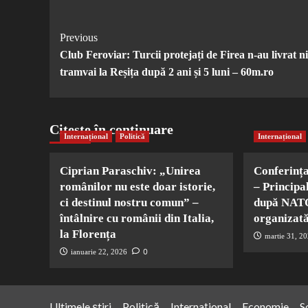
Post
Previous
Club Feroviar: Turcii protejați de Firea n-au livrat n
Navigation
tramvai la Reșița după 2 ani și 5 luni – 60m.ro
Citește în continuare
Internațional
Politică
Internațional
Ciprian Paraschiv: „Unirea
Conferinț
românilor nu este doar istorie,
– Principa
ci destinul nostru comun” –
după NATO
întâlnire cu românii din Italia,
organizată
la Florența
martie 31, 2
0
ianuarie 22, 2026
Ultimele știri
Politică
Internațional
Economie
S