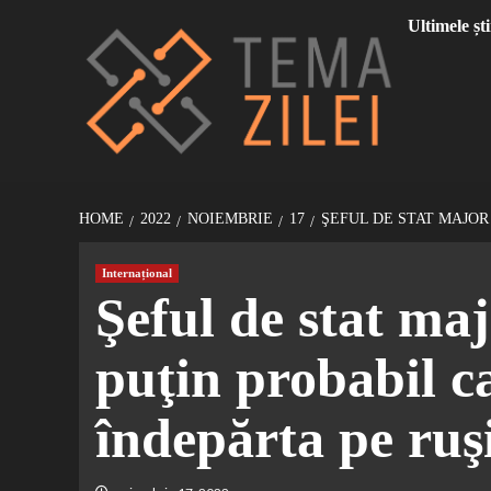
Sari
Ultimele ști
la
conținut
HOME
2022
NOIEMBRIE
17
ŞEFUL DE STAT MAJOR
Internațional
Şeful de stat ma
puţin probabil c
îndepărta pe ruşi