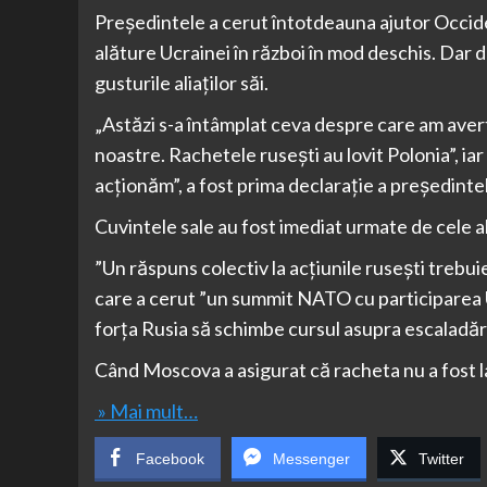
Președintele a cerut întotdeauna ajutor Occide
alăture Ucrainei în război în mod deschis. Dar 
gusturile aliaților săi.
„Astăzi s-a întâmplat ceva despre care am avert
noastre. Rachetele rusești au lovit Polonia”, ia
acționăm”, a fost prima declarație a președinte
Cuvintele sale au fost imediat urmate de cele a
”Un răspuns colectiv la acțiunile rusești trebuie
care a cerut ”un summit NATO cu participarea U
forța Rusia să schimbe cursul asupra escaladăr
Când Moscova a asigurat că racheta nu a fost l
» Mai mult…
Facebook
Messenger
Twitter