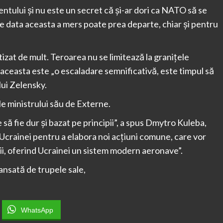
ntului și nu este un secret că și-ar dori ca NATO să se
de data aceasta a mers poate prea departe, chiar și pentru
izat de mult. Teroarea nu se limitează la granițele
r aceasta este „o escaladare semnificativă, este timpul să
lui Zelensky.
le ministrului său de Externe.
 să fie dur și bazat pe principii”, a spus Dmytro Kuleba,
crainei pentru a elabora noi acțiuni comune, care vor
ii, oferind Ucrainei un sistem modern aeronave”.
ansată de trupele sale,
WhatsApp