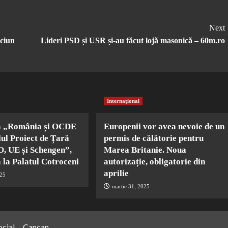
Next
iciun
Lideri PSD și USR și-au făcut lojă masonică – 60m.ro
Internațional
a „România și OCDE
Europenii vor avea nevoie de un
lul Proiect de Țară
permis de călătorie pentru
, UE și Schengen”,
Marea Britanie. Noua
 la Palatul Cotroceni
autorizație, obligatorie din
aprilie
025
martie 31, 2025
ocial
Cancan