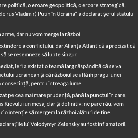
are politică, o eroare geopolitică, o eroare strategică,
e rus Vladimir) Putin în Ucraina”, a declarat şeful statului
m arme, dar nu vom merge la război
tindere a conflictului, dar Alianța Atlantică a precizat că
 să se resemneze să lupte singur.
ediat, ieri a existat o teamă larg răspândită că se va
ctului ucrainean și că războiul se află în pragul unei
n consecință, pentru întreaga lume.
bazat pe cea mai mare prudență, până la punctul în care,
is Kievului un mesaj clar și definitiv: ne pare rău, vom
cio intenție să mergem la război alături de tine.
eclarațiile lui Volodymyr Zelensky au fost inflamatorii,