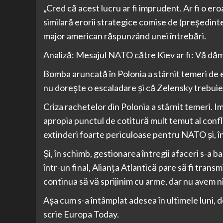
„Cred că acest lucru ar fi imprudent. Ar fi o ero
similară erorii strategice comise de (preşedintel
major american răspunzând unei întrebări.
Analiză: Mesajul NATO către Kiev ar fi: Vă dă
Bomba aruncată în Polonia a stârnit temeri de ex
nu dorește o escaladare și că Zelensky trebuie
Criza rachetelor din Polonia a stârnit temeri. Im
apropia punctul de cotitură mult temut al confli
extinderi foarte periculoase pentru NATO și, î
Și, în schimb, gestionarea întregii afaceri s-a 
într-un final, Alianța Atlantică pare să fi transm
continua să vă sprijinim cu arme, dar nu avem ni
Așa cum s-a întâmplat adesea în ultimele luni, d
scrie Europa Today.