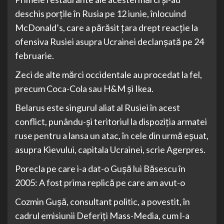
deschis porţile în Rusia pe 12 iunie, înlocuind
McDonald’s, care a părăsit ţara drept reacţie la
ofensiva Rusiei asupra Ucrainei declanşată pe 24
februarie.
Zeci de alte mărci occidentale au procedat la fel,
precum Coca-Cola sau H&M şi Ikea.
Belarus este singurul aliat al Rusiei în acest
conflict, punându-şi teritoriul la dispoziţia armatei
ruse pentru a lansa un atac, în cele din urmă eşuat,
asupra Kievului, capitala Ucrainei, scrie Agerpres.
Porecla pe care i-a dat-o Guşă lui Băsescu în
2005: A fost prima replică pe care am avut-o
Cozmin Guşă, consultant politic, a povestit, în
cadrul emisiunii Deferiţi Mass-Media, cum l-a