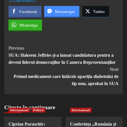
Facebook
Messenger
Twitter
WhatsApp
Post
Previous
SUA: Hakeem Jeffries şi-a lansat candidatura pentru a
Navigation
deveni liderul democraţilor în Camera Reprezentanţilor
Next
Primul medicament care întârzie apariția diabetului de
tip unu, aprobat în SUA
Citește în continuare
Internațional
Politică
Internațional
Ciprian Paraschiv:
Conferința „România și