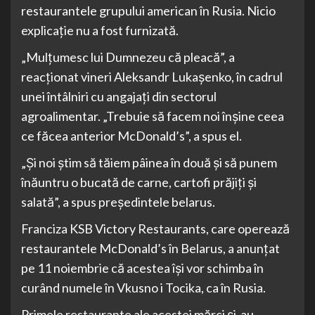
restaurantele grupului american în Rusia. Nicio
explicaţie nu a fost furnizată.
„Mulţumesc lui Dumnezeu că pleacă”, a
reacţionat vineri Aleksandr Lukaşenko, în cadrul
unei întâlniri cu angajaţi din sectorul
agroalimentar. „Trebuie să facem noi înşine ceea
ce făcea anterior McDonald’s”, a spus el.
„Şi noi ştim să tăiem pâinea în două şi să punem
înăuntru o bucată de carne, cartofi prăjiţi şi
salată”, a spus preşedintele belarus.
Franciza KSB Victory Restaurants, care operează
restaurantele McDonald’s în Belarus, a anunţat
pe 11 noiembrie că acestea îşi vor schimba în
curând numele în Vkusno i Tocika, ca în Rusia.
Primele restaurante ale acestei mărci şi-au