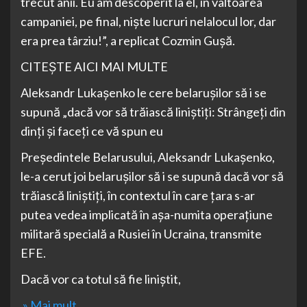
trecut anii. Eu am descoperit la el, în vâltoarea
campaniei, pe final, nişte lucruri nelalocul lor, dar
era prea târziu!”, a replicat Cozmin Guşă.
CITEŞTE AICI MAI MULTE
Aleksandr Lukaşenko le cere belaruşilor să i se
supună „dacă vor să trăiască liniştiţi: Strângeți din
dinţi și faceți ce vă spun eu
Preşedintele Belarusului, Aleksandr Lukaşenko,
le-a cerut joi belaruşilor să i se supună dacă vor să
trăiască liniştiţi, în contextul în care ţara s-ar
putea vedea implicată în aşa-numita operaţiune
militară specială a Rusiei în Ucraina, transmite
EFE.
Dacă vor ca totul să fie liniştit,
» Mai mult…