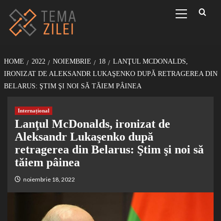
Sari
Primary
Menu
la
conținut
HOME
2022
NOIEMBRIE
18
LANŢUL MCDONALDS,
IRONIZAT DE ALEKSANDR LUKAŞENKO DUPĂ RETRAGEREA DIN
BELARUS: ŞTIM ŞI NOI SĂ TĂIEM PÂINEA
Internațional
Lanţul McDonalds, ironizat de
Aleksandr Lukaşenko după
retragerea din Belarus: Ştim şi noi să
tăiem pâinea
noiembrie 18, 2022