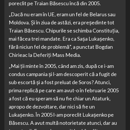
poreclit pe Traian Băsescu încă din 2005.
„Dacă nu eram în UE, eram un fel de Belarus sau
Moldova. Şi în ziua de astăzi, era preşedinte tot
Traian Băsescu. Chipurile se schimba Constituţia,
mai făcea trei mandate. Era ca Saşa Lukaşenko,
fără niciun fel de problemă”, a punctat Bogdan
Chirieac la Deferiţi Mass Media.
„Mai ţii minte în 2005, când am zis, după ce i-am
condus campania şi l-am descoperit că a fugit de
sub escortă şi a fost preluat de Soros? Atunci,
prima replică pe care am avut-o în februarie 2005
a fost că eu speram să nu fie chiar un Ataturk,
apropo de dezvoltare, dar nici să fie un
Lukaşenko. În 2005 l-am poreclit Lukaşenko pe
Băsescu. A avut multă notorietate atunci, dar au