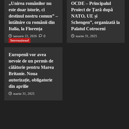
„Unirea românilor nu
OCDE – Principalul
este doar istorie, ci
Proiect de Țară după
destinul nostru comun” –
NATO, UE și
întâlnire cu românii din
Schengen”, organizată la
Italia, la Florența
Palatul Cotroceni
0
ianuarie 22, 2026
martie 31, 2025
Internațional
Europenii vor avea
nevoie de un permis de
călătorie pentru Marea
Britanie. Noua
autorizație, obligatorie
din aprilie
martie 31, 2025