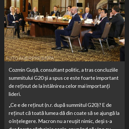
Cozmin Guşă, consultant politic, a tras concluziile
summitului G20 şi a spus ce este foarte important
de reţinut de la întâlnirea celor mai importanţi
lideri.
„Ce e de reţinut (n.r. după summitul G20)? E de
reţinut că toată lumea dă din coate să se ajungă la
o înţelegere. Macron nu a reuşit nimic, deşi s-a
dus foarte războinic acolo, spunând că vine cu