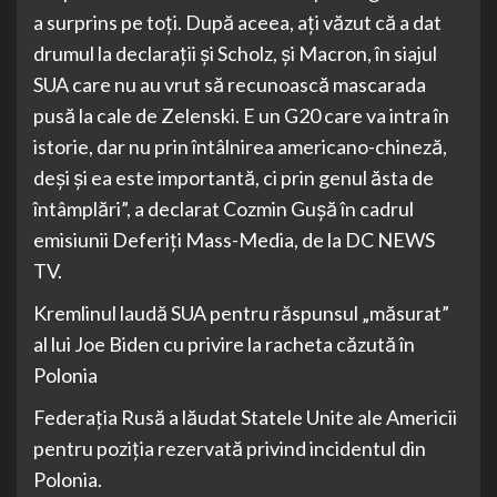
a surprins pe toţi. După aceea, aţi văzut că a dat
drumul la declaraţii şi Scholz, şi Macron, în siajul
SUA care nu au vrut să recunoască mascarada
pusă la cale de Zelenski. E un G20 care va intra în
istorie, dar nu prin întâlnirea americano-chineză,
deşi şi ea este importantă, ci prin genul ăsta de
întâmplări”, a declarat Cozmin Guşă în cadrul
emisiunii Deferiţi Mass-Media, de la DC NEWS
TV.
Kremlinul laudă SUA pentru răspunsul „măsurat”
al lui Joe Biden cu privire la racheta căzută în
Polonia
Federația Rusă a lăudat Statele Unite ale Americii
pentru poziția rezervată privind incidentul din
Polonia.