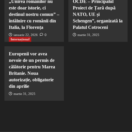
„Unirea românilor nu
OCDE – Principalul
este doar istorie, ci
Proiect de Țară după
destinul nostru comun” –
NATO, UE și
întâlnire cu românii din
Schengen”, organizată la
Italia, la Florența
Palatul Cotroceni
0
ianuarie 22, 2026
martie 31, 2025
Internațional
Europenii vor avea
nevoie de un permis de
călătorie pentru Marea
Britanie. Noua
autorizație, obligatorie
din aprilie
martie 31, 2025