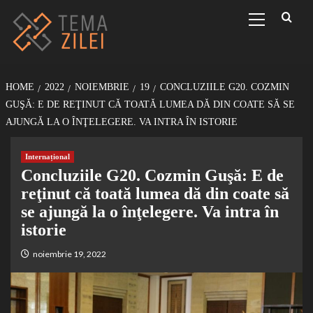
Sari
Primary
Menu
la
conținut
HOME
2022
NOIEMBRIE
19
CONCLUZIILE G20. COZMIN
GUŞĂ: E DE REŢINUT CĂ TOATĂ LUMEA DĂ DIN COATE SĂ SE
AJUNGĂ LA O ÎNŢELEGERE. VA INTRA ÎN ISTORIE
Internațional
Concluziile G20. Cozmin Guşă: E de
reţinut că toată lumea dă din coate să
se ajungă la o înţelegere. Va intra în
istorie
noiembrie 19, 2022