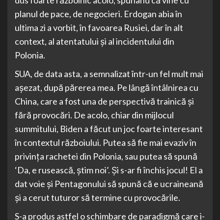
planul de pace, de negocieri. Erdogan abia în
ultima zi a vorbit, în favoarea Rusiei, dar în alt
context, al atentatului şi al incidentului din
Polonia.
SUA, de data asta, a semnalizat într-un fel mult mai
aşezat, după părerea mea. Pe lângă întâlnirea cu
China, care a fost una de perspectivă trainică şi
fără provocări. De acolo, chiar din mijlocul
summitului, Biden a făcut un joc foarte interesant
în contextul războiului. Putea să fie mai evaziv în
privinţa rachetei din Polonia, sau putea să spună
‘Da, e rusească, ştim noi’. Şi s-ar fi închis jocul! El a
dat voie şi Pentagonului să spună că e ucraineană
şi a cerut tuturor să termine cu provocările.
S-a produs astfel o schimbare de paradigmă care i-