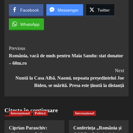
Facebook
Messenger
Twitter
WhatsApp
Post
Previous
România, vacă de muls pentru Maia Sandu: stat donator
Navigation
– 60m.ro
Next
Nuntă la Casa Albă. Naomi, nepoata președintelui Joe
Biden, se mărită. Presa este ținută la distanță
Citește în continuare
Internațional
Politică
Internațional
Ciprian Paraschiv:
Conferința „România și