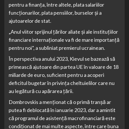
pentru a finanţa, între altele, plata salariilor
funcţionarilor, plata pensiilor, burselor şi a
ajutoarelor de stat.
„Anul viitor sprijinul ţărilor aliate şi ale instituţiilor
financiare internaţionale va fi de mare importanţă
pentru noi”, a subliniat premierul ucrainean.
În perspectiva anului 2023, Kievul se bazează să
primească ajutoare din partea UE în valoare de 18
miliarde de euro, suficient pentru a acoperi
deficitul bugetar în privinţa cheltuielilor care nu
au legătură cu apărarea ţării.
Dombrovskis a menţionat că o primă tranşă ar
putea fi deblocată în ianuarie 2023, dar a amintit
că programul de asistenţă macrofinanciară este
condiţionat de mai multe aspecte, între care buna