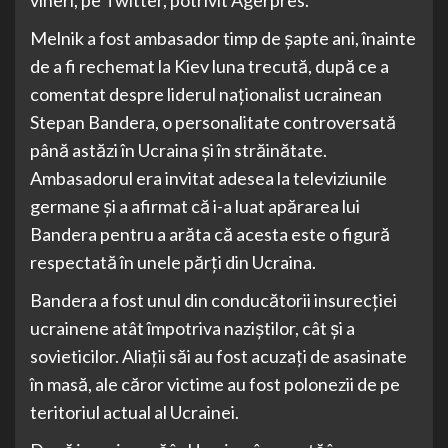
vineri, pe Twitter, potrivit Agerpres.
Melnik a fost ambasador timp de şapte ani, înainte
de a fi rechemat la Kiev luna trecută, după ce a
comentat despre liderul naţionalist ucrainean
Stepan Bandera, o personalitate controversată
până astăzi în Ucraina şi în străinătate.
Ambasadorul era invitat adesea la televiziunile
germane şi a afirmat că i-a luat apărarea lui
Bandera pentru a arăta că acesta este o figură
respectată în unele părţi din Ucraina.
Bandera a fost unul din conducătorii insurecţiei
ucrainene atât împotriva naziştilor, cât şi a
sovieticilor. Aliaţii săi au fost acuzaţi de asasinate
în masă, ale căror victime au fost polonezii de pe
teritoriul actual al Ucrainei.