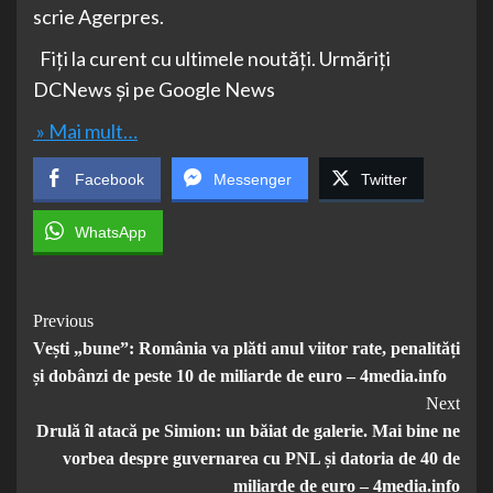
scrie Agerpres.
Fiți la curent cu ultimele noutăți. Urmăriți
DCNews și pe Google News
» Mai mult…
Facebook
Messenger
Twitter
WhatsApp
Post
Previous
Vești „bune”: România va plăti anul viitor rate, penalități
Navigation
și dobânzi de peste 10 de miliarde de euro – 4media.info
Next
Drulă îl atacă pe Simion: un băiat de galerie. Mai bine ne
vorbea despre guvernarea cu PNL și datoria de 40 de
miliarde de euro – 4media.info