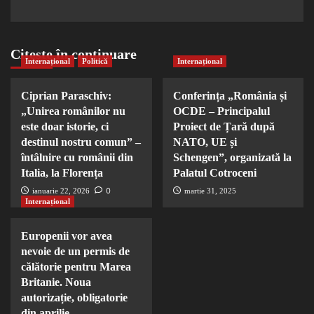
Citește în continuare
Internațional
Politică
Internațional
Ciprian Paraschiv:
Conferința „România și
„Unirea românilor nu
OCDE – Principalul
este doar istorie, ci
Proiect de Țară după
destinul nostru comun” –
NATO, UE și
întâlnire cu românii din
Schengen”, organizată la
Italia, la Florența
Palatul Cotroceni
0
ianuarie 22, 2026
martie 31, 2025
Internațional
Europenii vor avea
nevoie de un permis de
călătorie pentru Marea
Britanie. Noua
autorizație, obligatorie
din aprilie