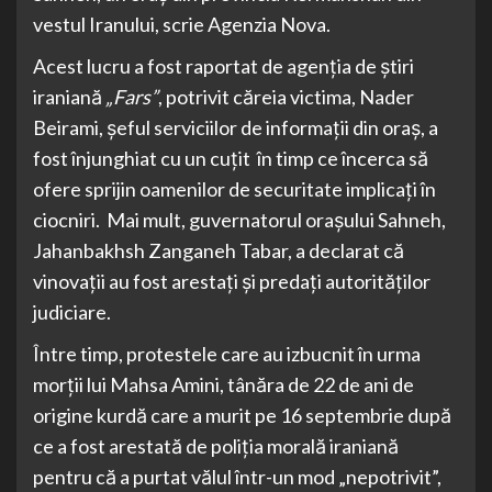
vestul Iranului, scrie Agenzia Nova.
Acest lucru a fost raportat de agenția de știri
iraniană
„Fars”
, potrivit căreia victima, Nader
Beirami, șeful serviciilor de informații din oraș, a
fost înjunghiat cu un cuțit în timp ce încerca să
ofere sprijin oamenilor de securitate implicați în
ciocniri. Mai mult, guvernatorul orașului Sahneh,
Jahanbakhsh Zanganeh Tabar, a declarat că
vinovații au fost arestați și predați autorităților
judiciare.
Între timp, protestele care au izbucnit în urma
morții lui Mahsa Amini, tânăra de 22 de ani de
origine kurdă care a murit pe 16 septembrie după
ce a fost arestată de poliția morală iraniană
pentru că a purtat vălul într-un mod „nepotrivit”,