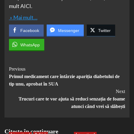
mult AICI.
» Mai mult…
Facebook
Messenger
Twitter
WhatsApp
Post
Previous
Primul medicament care întârzie apariția diabetului de
Navigation
tip unu, aprobat în SUA
Next
Trucuri care te vor ajuta să reduci senzația de foame
atunci când vrei să slăbești
Citește în continuare