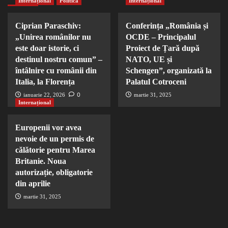
Internațional
Politică
Internațional
Ciprian Paraschiv:
Conferința „România și
„Unirea românilor nu
OCDE – Principalul
este doar istorie, ci
Proiect de Țară după
destinul nostru comun” –
NATO, UE și
întâlnire cu românii din
Schengen”, organizată la
Italia, la Florența
Palatul Cotroceni
0
ianuarie 22, 2026
martie 31, 2025
Internațional
Europenii vor avea
nevoie de un permis de
călătorie pentru Marea
Britanie. Noua
autorizație, obligatorie
din aprilie
martie 31, 2025