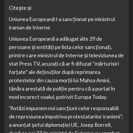
Citește și:
Uniunea Europeană l-a sancționat pe ministrul
iranian de Interne
Uniunea Europeană a adăugat alte 29 de
persoane și entități pe lista celor sancționați,
printre care ministrul de Interne și televiziunea de
stat Press TV, acuzați că ar fi difuzat ”mărturisiri
forțate” ale deținuților după reprimarea
protestelor din cauza morții lui Mahsa Amini,
tânăra arestată de poliție pentru că a purtat în
mod incorect voalul, potrivit Europa Today.
”Astăzi impunem noi sancțiuni celor responsabili
de represiunea împotriva protestatarilor iranieni”,
a anunțat șeful diplomației UE, Josep Borrell,
după ce cei 27 de miniștri de Externe au aprobat