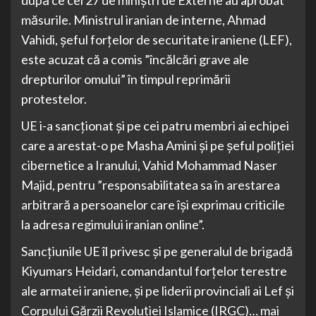
măsurile. Ministrul iranian de interne, Ahmad
Vahidi, șeful forțelor de securitate iraniene (LEF),
este acuzat că a comis ”încălcări grave ale
drepturilor omului” în timpul reprimării
protestelor.
UE i-a sancționat și pe cei patru membri ai echipei
care a arestat-o ​​pe Masha Amini și pe șeful poliției
cibernetice a Iranului, Vahid Mohammad Naser
Majid, pentru ”responsabilitatea sa în arestarea
arbitrară a persoanelor care își exprimau criticile
la adresa regimului iranian online”.
Sancțiunile UE îl privesc și pe generalul de brigadă
Kiyumars Heidari, comandantul forțelor terestre
ale armatei iraniene, și pe liderii provinciali ai Lef și
Corpului Gărzii Revoluției Islamice (IRGC)… mai