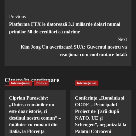
Post
Previous
Platforma FTX le datorează 3,1 miliarde dolari numai
Navigation
primilor 50 de creditori ca mărime
Next
Kim Jong Un avertizează SUA: Guvernul nostru va
reacţiona cu o confruntare totală
Citește în continuare
Internațional
Politică
Internațional
Ciprian Paraschiv:
Conferința „România și
„Unirea românilor nu
OCDE – Principalul
este doar istorie, ci
Proiect de Țară după
destinul nostru comun” –
NATO, UE și
întâlnire cu românii din
Schengen”, organizată la
Italia, la Florența
Palatul Cotroceni