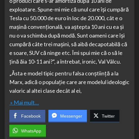
o produci care s-ar amortiza după 10 ani de
exploatare. Spune-mi mie că unul care își cumpără
Tesla cu 50.000 de euro în loc de 20.000, cât e o
maşină convenţională, va aștepta 10 ani cu ea și
nu o va schimba după modă. Sunt oameni care își
cumpără câte trei mașini, să aibă decapotabilă că
e soare, SUV că ninge etc. Îmi spui mie că o să le
țină ăia 10-11 ani?“, a întrebat, ironic, Val Vâlcu.
„Ăsta e model tipic pentru falsa conștiință a la
Marx, adică o populație care are modelul ideologic
valoric al altei clase decât al ei,
» Mai mult…
Facebook
Messenger
Twitter
WhatsApp