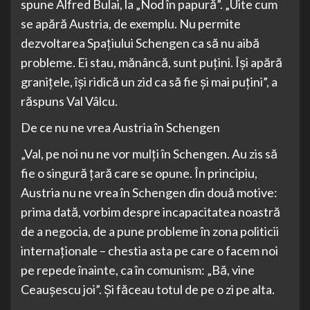
spune Alfred Bulai, la „Nod în papură”. „Uite cum
se apără Austria, de exemplu. Nu permite
dezvoltarea Spațiului Schengen ca să nu aibă
probleme. Ei stau, mănâncă, sunt puțini. Își apără
granițele, își ridică un zid ca să fie și mai puțini”, a
răspuns Val Vâlcu.
De ce nu ne vrea Austria în Schengen
„Val, pe noi nu ne vor mulți în Schengen. Au zis să
fie o singură țară care se opune. În principiu,
Austria nu ne vrea în Schengen din două motive:
prima dată, vorbim despre incapacitatea noastră
de a negocia, de a pune probleme în zona politicii
internaționale – chestia asta pe care o facem noi
pe repede înainte, ca în comunism: „Bă, vine
Ceaușescu joi”. Și făceau totul de pe o zi pe alta.