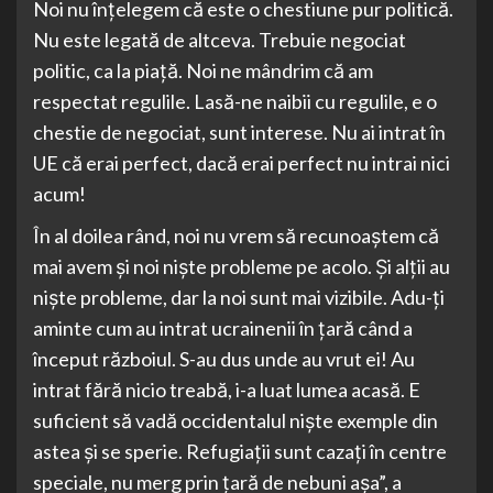
Noi nu înțelegem că este o chestiune pur politică.
Nu este legată de altceva. Trebuie negociat
politic, ca la piață. Noi ne mândrim că am
respectat regulile. Lasă-ne naibii cu regulile, e o
chestie de negociat, sunt interese. Nu ai intrat în
UE că erai perfect, dacă erai perfect nu intrai nici
acum!
În al doilea rând, noi nu vrem să recunoaștem că
mai avem și noi niște probleme pe acolo. Și alții au
niște probleme, dar la noi sunt mai vizibile. Adu-ți
aminte cum au intrat ucrainenii în țară când a
început războiul. S-au dus unde au vrut ei! Au
intrat fără nicio treabă, i-a luat lumea acasă. E
suficient să vadă occidentalul niște exemple din
astea și se sperie. Refugiații sunt cazați în centre
speciale, nu merg prin țară de nebuni așa”, a