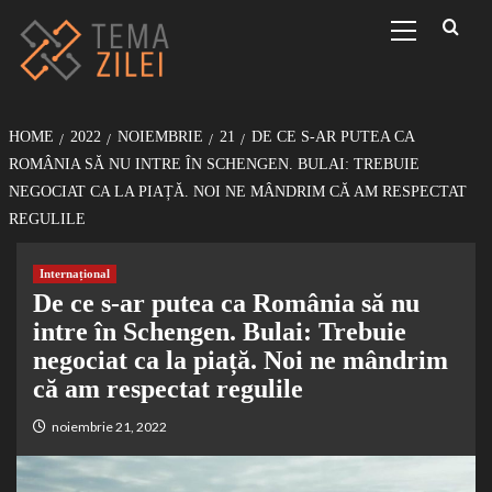
Sari
Primary
Menu
la
conținut
HOME
2022
NOIEMBRIE
21
DE CE S-AR PUTEA CA
ROMÂNIA SĂ NU INTRE ÎN SCHENGEN. BULAI: TREBUIE
NEGOCIAT CA LA PIAȚĂ. NOI NE MÂNDRIM CĂ AM RESPECTAT
REGULILE
Internațional
De ce s-ar putea ca România să nu
intre în Schengen. Bulai: Trebuie
negociat ca la piață. Noi ne mândrim
că am respectat regulile
noiembrie 21, 2022