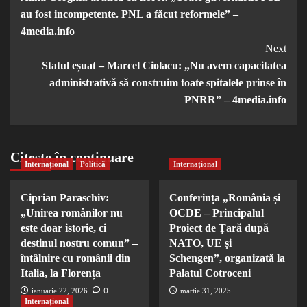
Navigation
au fost incompetente. PNL a făcut reformele” –
4media.info
Next
Statul eșuat – Marcel Ciolacu: „Nu avem capacitatea
administrativă să construim toate spitalele prinse în
PNRR” – 4media.info
Citește în continuare
Internațional
Politică
Internațional
Ciprian Paraschiv:
Conferința „România și
„Unirea românilor nu
OCDE – Principalul
este doar istorie, ci
Proiect de Țară după
destinul nostru comun” –
NATO, UE și
întâlnire cu românii din
Schengen”, organizată la
Italia, la Florența
Palatul Cotroceni
0
ianuarie 22, 2026
martie 31, 2025
Internațional