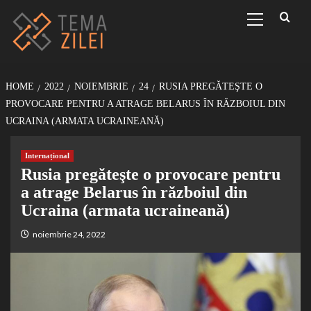
Sari
Primary
Menu
la
conținut
HOME
2022
NOIEMBRIE
24
RUSIA PREGĂTEŞTE O
PROVOCARE PENTRU A ATRAGE BELARUS ÎN RĂZBOIUL DIN
UCRAINA (ARMATA UCRAINEANĂ)
Internațional
Rusia pregăteşte o provocare pentru
a atrage Belarus în războiul din
Ucraina (armata ucraineană)
noiembrie 24, 2022