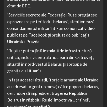
citat de EFE.
‘Serviciile secrete ale Federaţiei Ruse pregătesc
o provocare pe teritoriul belarus’, atenţionează
comandamentul militar într-un comunicat video
publicat pe Facebook şi preluat de publicaţia
Ukrainska Pravda.
‘Ruşii ar putea ţinti instalaţii de infrastructură
critică, inclusiv centrala nucleară din Ostroveţ’,
situată în nord-vestul Belarus şi aproape de
graniţa cu Lituania.
În faţa acestei situaţii, ‘forţele armate ale Ucrainei
au adresat urgent un mesaj către poporul belarus,
cerându-i să împiedice atragerea Republicii
Belarus în războiul Rusiei împotriva Ucrainei’,
precizează sursa citată.