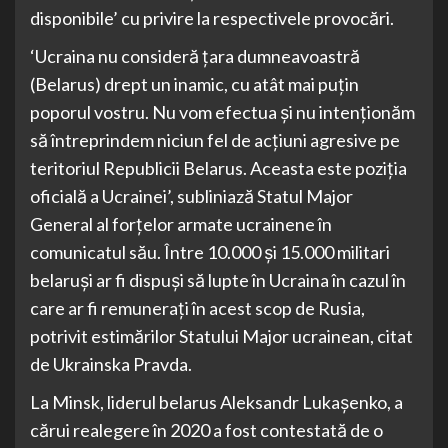
disponibile’ cu privire la respectivele provocări.
‘Ucraina nu consideră ţara dumneavoastră
(Belarus) drept un inamic, cu atât mai puţin
poporul vostru. Nu vom efectua şi nu intenţionăm
să întreprindem niciun fel de acţiuni agresive pe
teritoriul Republicii Belarus. Aceasta este poziţia
oficială a Ucrainei’, subliniază Statul Major
General al forţelor armate ucrainene în
comunicatul său. Între 10.000 şi 15.000 militari
belaruşi ar fi dispuşi să lupte în Ucraina în cazul în
care ar fi remuneraţi în acest scop de Rusia,
potrivit estimărilor Statului Major ucrainean, citat
de Ukrainska Pravda.
La Minsk, liderul belarus Aleksandr Lukaşenko, a
cărui realegere în 2020 a fost contestată de o