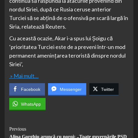
continua să răspundă la atacurile provenind din
nordul Siriei, după ce Rusia ceruse anterior
Turciei să se abţină de o ofensivă pe scară largă în
Siria, relatează Reuters.
Cu această ocazie, Akar i-a spus lui Şoigu că
‘prioritatea Turciei este de a preveni într-un mod
permanent ameninţarea teroristă dinspre nordul
Siriei’,
» Mai mult…
Facebook
Messenger
Twitter
WhatsApp
Post
Previous
Alina Gorghiu aruncă cu noroi: „Toate guvernările PSD