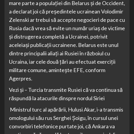
mare parte a populaţiei din Belarus şi de Occident,
a declarat joi că preşedintele ucrainean Volodimir
Zelenski ar trebui să accepte negocieri de pace cu
Rusia dacă vrea să evite un număr uriaş de victime
şi distrugerea completă a Ucrainei, potrivit
aceleiaşi publicaţii ucrainene. Belarus este unul
dintre principalii aliaţi ai Rusiei în războiul cu
Ucraina, iar cele două ţări au efectuat exerciţii
militare comune, aminteşte EFE, conform
Agerpres.
Vezi și – Turcia transmite Rusiei că va continua să
răspundă la atacurile dinspre nordul Siriei
Ministrul turc al apărării, Hulusi Akar, i-a transmis
omologului său rus Serghei Şoigu, în cursul unei
convorbiri telefonice purtate joi, că Ankara va