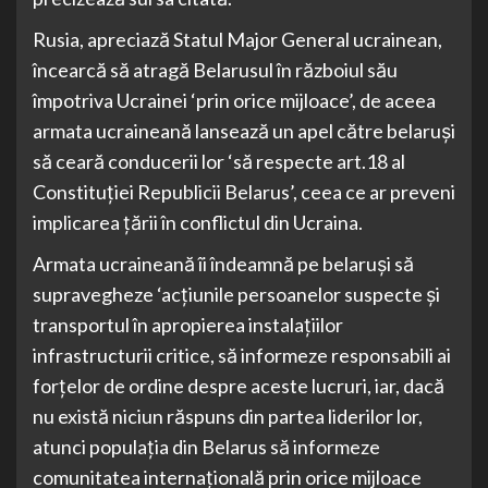
Rusia, apreciază Statul Major General ucrainean,
încearcă să atragă Belarusul în războiul său
împotriva Ucrainei ‘prin orice mijloace’, de aceea
armata ucraineană lansează un apel către belaruşi
să ceară conducerii lor ‘să respecte art.18 al
Constituţiei Republicii Belarus’, ceea ce ar preveni
implicarea ţării în conflictul din Ucraina.
Armata ucraineană îi îndeamnă pe belaruşi să
supravegheze ‘acţiunile persoanelor suspecte şi
transportul în apropierea instalaţiilor
infrastructurii critice, să informeze responsabili ai
forţelor de ordine despre aceste lucruri, iar, dacă
nu există niciun răspuns din partea liderilor lor,
atunci populaţia din Belarus să informeze
comunitatea internaţională prin orice mijloace