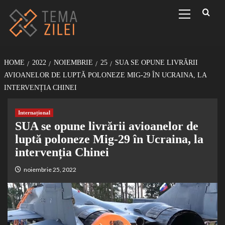
Sari
Primary
Menu
la
conținut
HOME
2022
NOIEMBRIE
25
SUA SE OPUNE LIVRĂRII
AVIOANELOR DE LUPTĂ POLONEZE MIG-29 ÎN UCRAINA, LA
INTERVENȚIA CHINEI
Internațional
SUA se opune livrării avioanelor de
luptă poloneze Mig-29 în Ucraina, la
intervenția Chinei
noiembrie 25, 2022