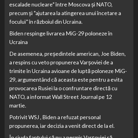
escalade nucleare” între Moscova și NATO,
precum și ”ajutarea la atingerea unui încetare a
focului” în războiul din Ucraina.
Biden respinge livrarea MiG-29 poloneze în
Ucraina
De asemenea, președintele american, Joe Biden,
a respins cu veto propunerea Varșoviei de a
trimite în Ucraina avioane de luptă poloneze MiG-
29, argumentând că aceasta este pentru a evita
provocarea Rusiei la o confruntare directă cu
NATO, a informat Wall Street Journal pe 12
martie.
Potrivit WSJ , Biden a refuzat personal
propunerea, iar decizia a venit direct de la el.
În ciuda faptului că nu a permis Varșoviei să