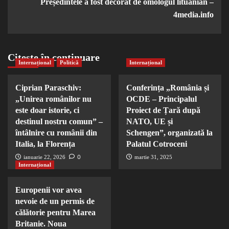
Președintele a fost decorat de omologul lituanian –
4media.info
Citește în continuare
Internațional
Politică
Internațional
Ciprian Paraschiv:
Conferința „România și
„Unirea românilor nu
OCDE – Principalul
este doar istorie, ci
Proiect de Țară după
destinul nostru comun” –
NATO, UE și
întâlnire cu românii din
Schengen”, organizată la
Italia, la Florența
Palatul Cotroceni
0
ianuarie 22, 2026
martie 31, 2025
Internațional
Europenii vor avea
nevoie de un permis de
călătorie pentru Marea
Britanie. Noua