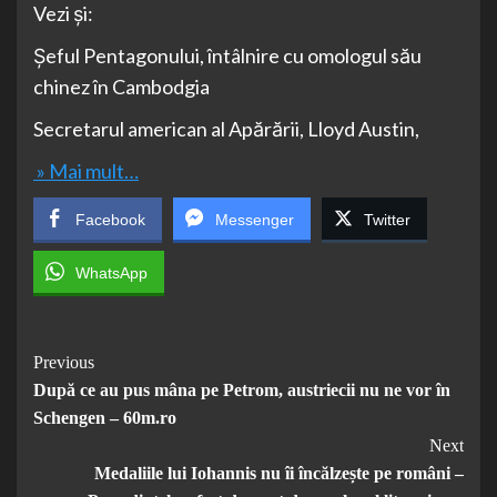
Vezi și:
Şeful Pentagonului, întâlnire cu omologul său
chinez în Cambodgia
Secretarul american al Apărării, Lloyd Austin,
» Mai mult…
Facebook
Messenger
Twitter
WhatsApp
Post
Previous
După ce au pus mâna pe Petrom, austriecii nu ne vor în
Navigation
Schengen – 60m.ro
Next
Medaliile lui Iohannis nu îi încălzește pe români –