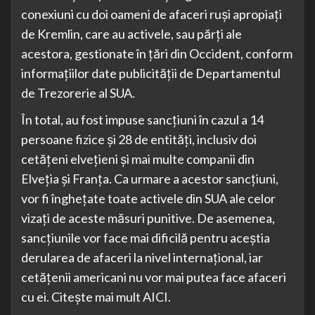
conexiuni cu doi oameni de afaceri ruşi apropiaţi
de Kremlin, care au activele, sau părţi ale
acestora, gestionate în ţări din Occident, conform
informaţiilor date publicităţii de Departamentul
de Trezorerie al SUA.
În total, au fost impuse sancţiuni în cazul a 14
persoane fizice şi 28 de entităţi, inclusiv doi
cetăţeni elveţieni şi mai multe companii din
Elveţia şi Franţa. Ca urmare a acestor sancţiuni,
vor fi îngheţate toate activele din SUA ale celor
vizaţi de aceste măsuri punitive. De asemenea,
sancţiunile vor face mai dificilă pentru aceştia
derularea de afaceri la nivel internaţional, iar
cetăţenii americani nu vor mai putea face afaceri
cu ei. Citește mai mult AICI.