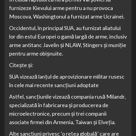
furnizeze Kievului arme pentru a nu provoca
Moscova, Washingtonul a furnizat arme Ucrainei.
Occidentul, în principal SUA, au furnizat aliatului
lor din estul Europei o gamă largă de arme, inclusiv
arme antitanc Javelin și NLAW, Stingers și muniție
pentru arme obișnuite.
Citește și:
SUA vizează lanţul de aprovizionare militar rusesc
în cele mai recente sancţiuni adoptate
Astfel, sancţiunile vizează compania rusă Milandr,
specializată în fabricarea şi producerea de
microelectronice, precum şi trei companii
asociate firmei din Armenia, Taiwan şi Elveţia.
Alte sancţiuni privesc ‘o reţea globală’ care are