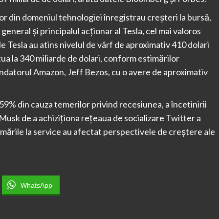
or din domeniul tehnologiei înregistrau creşteri la bursă,
eneral şi principalul acţionar al Tesla, cel mai valoros
 Tesla au atins nivelul de vârf de aproximativ 410 dolari
ua la 340 miliarde de dolari, conform estimărilor
ondatorul Amazon, Jeff Bezos, cu o avere de aproximativ
 59% din cauza temerilor privind recesiunea, a încetinirii
i Musk de a achiziţiona reţeaua de socializare Twitter a
emările la service au afectat perspectivele de creştere ale
WhatsApp