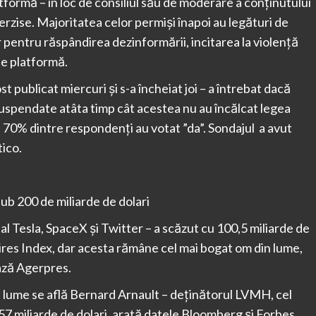
formă – în loc de consiliul său de moderare a conținutului
erzise. Majoritatea celor permiși înapoi au legături de
 pentru răspândirea dezinformării, incitarea la violență
pe platformă.
st publicat miercuri și s-a încheiat joi – a întrebat dacă
suspendate atâta timp cât acestea nu au încălcat legea
 70% dintre respondenți au votat ”da”. Sondajul a avut
tico.
sub 200 de miliarde de dolari
al Tesla, SpaceX şi Twitter – a scăzut cu 100,5 miliarde de
ires Index, dar acesta rămâne cel mai bogat om din lume,
ează Agerpres.
in lume se află Bernard Arnault – deţinătorul LVMH, cel
57 miliarde de dolari, arată datele Bloomberg şi Forbes.