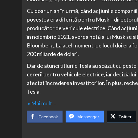
Cu doar un an în urmă, când acţiunile companiil
povestea era diferită pentru Musk – directorul g
producător de vehicule electrice. Când acţiunile
în noiembrie 2021, averea netă a lui Musk se sit
Bloomberg. La acel moment, pe locul doi era f
200 miliarde de dolari.
Dar de atunci titlurile Tesla au scăzut cu peste
cererii pentru vehicule electrice, iar decizia lu
afectat încrederea investitorilor. În plus, rech
Tesla.
» Mai mult…
Facebook
Messenger
Twitter