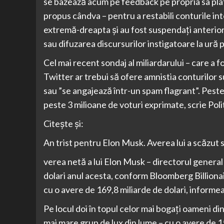
se bazează acum pe feedback pe propria sa plat
propus cândva – pentru a restabili conturile int
extremă-dreapta și au fost suspendați anterior
sau difuzarea discursurilor instigatoare la ură 
Cel mai recent sondaj al miliardarului – care a fo
Twitter ar trebui să ofere amnistia conturilor 
sau ”se angajează într-un spam flagrant”. Peste
peste 3 milioane de voturi exprimate, scrie Poli
Citește și:
An trist pentru Elon Musk. Averea lui a scăzut 
verea netă a lui Elon Musk – directorul general 
dolari anul acesta, conform Bloomberg Billiona
cu o avere de 169,8 miliarde de dolari, inform
Pe locul doi în topul celor mai bogaţi oameni d
mai mare grup de lux din lume – cu o avere de 1