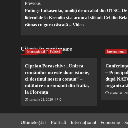
Post
Previous
Putin și Lukașenko, umiliți de un aliat din OTSC. De 
Navigation
liderul de la Kremlin și-a aruncat stiloul. Cel din Bela
rămas cu gura căscată – Video
Citește în continuare
Internațional
Politică
Internațional
Ciprian Paraschiv: „Unirea
Conferinț
românilor nu este doar istorie,
– Principa
ci destinul nostru comun” –
după NATO
întâlnire cu românii din Italia,
organizată
la Florența
martie 31, 2
0
ianuarie 22, 2026
Ultimele știri
Politică
Internațional
Economie
S