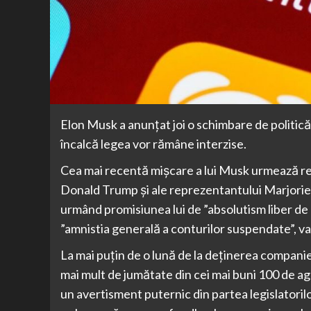
Elon Musk a anunțat joi o schimbare de politică
încalcă legea vor rămâne interzise.
Cea mai recentă mișcare a lui Musk urmează rest
Donald Trump și ale reprezentantului Marjorie
urmând promisiunea lui de ”absolutism liber de 
”amnistia generală a conturilor suspendate”, va
La mai puțin de o lună de la deținerea companie
mai mult de jumătate din cei mai buni 100 de ag
un avertisment puternic din partea legislatori