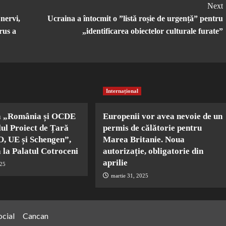
Next
nervi,
Ucraina a întocmit o ”listă roșie de urgență” pentru
rus a
„identificarea obiectelor culturale furate”
Internațional
a „România și OCDE
Europenii vor avea nevoie de un
lul Proiect de Țară
permis de călătorie pentru
, UE și Schengen”,
Marea Britanie. Noua
 la Palatul Cotroceni
autorizație, obligatorie din
aprilie
025
martie 31, 2025
ocial
Cancan