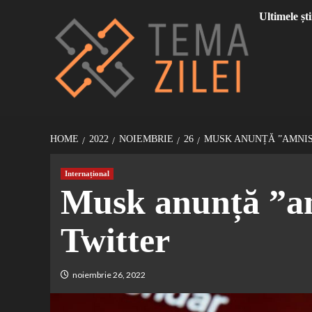
Sari
Ultimele ști
la
conținut
HOME
2022
NOIEMBRIE
26
MUSK ANUNȚĂ ”AMNIS
Internațional
Musk anunță ”am
Twitter
noiembrie 26, 2022