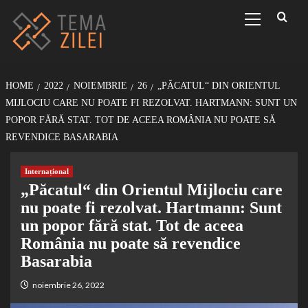
Sari
Primary
Menu
la
conținut
HOME
2022
NOIEMBRIE
26
„PĂCATUL“ DIN ORIENTUL
MIJLOCIU CARE NU POATE FI REZOLVAT. HARTMANN: SUNT UN
POPOR FĂRĂ STAT. TOT DE ACEEA ROMÂNIA NU POATE SĂ
REVENDICE BASARABIA
Internațional
„Păcatul“ din Orientul Mijlociu care
nu poate fi rezolvat. Hartmann: Sunt
un popor fără stat. Tot de aceea
România nu poate să revendice
Basarabia
noiembrie 26, 2022