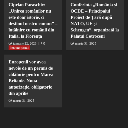
Ciprian Paraschiv:
Conferința „România și
„Unirea românilor nu
OCDE – Principalul
este doar istorie, ci
Proiect de Țară după
destinul nostru comun” –
NATO, UE și
întâlnire cu românii din
Schengen”, organizată la
Italia, la Florența
Palatul Cotroceni
0
ianuarie 22, 2026
martie 31, 2025
Internațional
Europenii vor avea
nevoie de un permis de
călătorie pentru Marea
Britanie. Noua
autorizație, obligatorie
din aprilie
martie 31, 2025