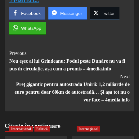
Facebook
Messenger
Twitter
WhatsApp
Post
Previous
Nou eșec al lui Grindeanu: Podul peste Dunăre nu va fi
Navigation
pus în circulație, așa cum a promis – 4media.info
Next
Preț gigantic pentru autostrada Unirii: 1,2 miliarde de
euro pentru doar 60km de autostradă… Și așa tot nu o
vor face – 4media.info
Citește în continuare
Internațional
Politică
Internațional