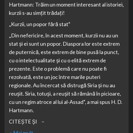
Hartmann: Trăim un moment interesant al istoriei,
kurzii s-au simțit trădați!
„Kurzii, un popor fără stat“
„Din nefericire, în acest moment, kurzii nu au un
stat și ei sunt un popor. Diaspora lor este extrem
de puternică, este extrem de bine pusă la punct,
cu o intelectualitate și cu o elită extrem de
prezente. Este o problemă care nu poate fi
rezolvată, este un joc între marile puteri
regionale. Au încercat să distrugă Siria și nu au
reușit. Siria, totuși, a reușit să rămână în picioare,
cu un regim atroce al lui al-Assad“, a mai spus H. D.
Hartmann.
CITEȘTE ȘI –
» Mai mult…