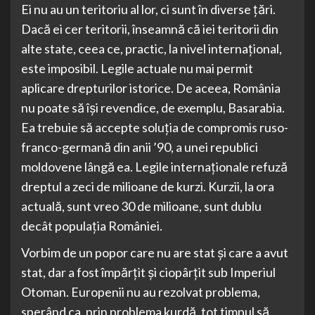
Ei nu au un teritoriu al lor, ci sunt în diverse țări.
Dacă ei cer teritorii, înseamnă că iei teritorii din
alte state, ceea ce, practic, la nivel internațional,
este imposibil. Legile actuale nu mai permit
aplicare drepturilor istorice. De aceea, România
nu poate să își revendice, de exemplu, Basarabia.
Ea trebuie să accepte soluția de compromis ruso-
franco-germană din anii ’90, a unei republici
moldovene lângă ea. Legile internaționale refuză
dreptul a zeci de milioane de kurzi. Kurzii, la ora
actuală, sunt vreo 30 de milioane, sunt dublu
decât populația României.
Vorbim de un popor care nu are stat și care a avut
stat, dar a fost împărțit și ciopârțit sub Imperiul
Otoman. Europenii nu au rezolvat problema,
sperând ca, prin problema kurdă, tot timpul să