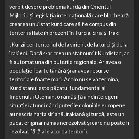
vorbit despre problema kurdă din Orientul
Mijlociu și legislația internațională care blochează
crearea unui stat kurd care să fie compus din
teritorii aflate în prezent în Turcia, Siria și Irak:
„Kurzii cer teritoriul de la sirieni, de la turci și de la
irakieni. Dacă s-ar crea un stat numit Kurdistan, ar
fi automat una din puterile regionale. Ar avea o
populație foarte tânără și ar avea resurse
teritoriale foarte mari. Acolo nu se va termina,
Kurdistanul este păcatul fundamental al
Imperiului Otoman, o rămășiță a neînțelegerii
situației atunci când puterile coloniale europene
au rescris harta siriană, irakiană și turcă, este un
păcat originar rămas nerezolvat și care nu poate fi
rezolvat fără a le acorda teritorii.