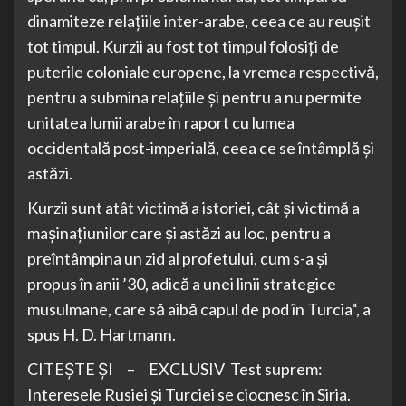
dinamiteze relațiile inter-arabe, ceea ce au reușit
tot timpul. Kurzii au fost tot timpul folosiți de
puterile coloniale europene, la vremea respectivă,
pentru a submina relațiile și pentru a nu permite
unitatea lumii arabe în raport cu lumea
occidentală post-imperială, ceea ce se întâmplă și
astăzi.
Kurzii sunt atât victimă a istoriei, cât și victimă a
mașinațiunilor care și astăzi au loc, pentru a
preîntâmpina un zid al profetului, cum s-a și
propus în anii ’30, adică a unei linii strategice
musulmane, care să aibă capul de pod în Turcia“, a
spus H. D. Hartmann.
CITEȘTE ȘI – EXCLUSIV Test suprem:
Interesele Rusiei și Turciei se ciocnesc în Siria.