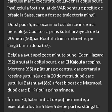
careului mare, executată de Ziyech la colţul scurt,
însă golul a fost anulat de VAR pentru o poziţie de
ofsaid la Saiss, care a fost pe traiectoria mingii.
După pauză, marocanii au fost din ce în ce mai
periculoşi. Courtois a prins şutul lui Ziyech de la
20 metri (50), iar Boufal a trimis milimetric pe
lângă bara a doua (57).
Belgia a avut apoi zece minute bune. Eden Hazard
(52) a şutat la colţul scurt, dar El Kajoui a respins.
Mertens (65) a pătruns pe centru, dar portarul a
respins şutul său de la 20 de metri, după care
şutul lui Batshuayi (66) a fost blocat de Mazraoui,
după care El Kajoui a prins mingea.
În min. 73, Sabiri, intrat de puţine minute, a
executat o lovitură liberă de pe partea stângă la