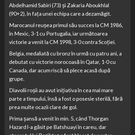
Abdelhamid Sabiri (73) şi Zakaria Aboukhlal
(90+2), în faţa unei echipa care a dezamăgit.
Marocanul reuşea primul său succes la CM 1986,
în Mexic, 3-1 cu Portugalia, iar următoarea
victorie a venit la CM 1998, 3-0 contra Scoţiei.
Belgia, medaliată cu bronz în urmă cu patru ani, a
debutat cu victorie norocoasă în Qatar, 1-0 cu
Canada, dar acum riscă să plece acasă după
grupe.
Diavolii roşii au avut iniţiativa în cea mai mare
parte a timpului, însă a fost o posesie sterilă, fără
prea multe ocazii clare de gol.
Prima şansă a venit în min. 5, când Thorgan
Hazard l-a găsit pe Batshuayi în careu, dar