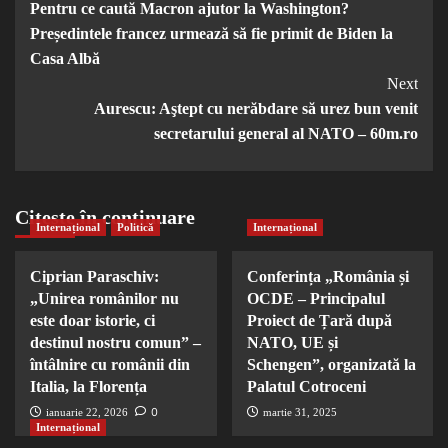
Pentru ce caută Macron ajutor la Washington?
Navigation
Președintele francez urmează să fie primit de Biden la
Casa Albă
Next
Aurescu: Aştept cu nerăbdare să urez bun venit
secretarului general al NATO – 60m.ro
Citește în continuare
Internațional
Politică
Internațional
Ciprian Paraschiv:
Conferința „România și
„Unirea românilor nu
OCDE – Principalul
este doar istorie, ci
Proiect de Țară după
destinul nostru comun” –
NATO, UE și
întâlnire cu românii din
Schengen”, organizată la
Italia, la Florența
Palatul Cotroceni
0
ianuarie 22, 2026
martie 31, 2025
Internațional