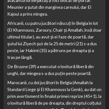
atacantul lui Beşiktaş a fost blocat de portar.
Meunier a şutat din marginea careului, dar El
Kajoui a prins mingea.
Africanii, cu patru jucători născuţi în Belgia în lot
(El Khannouss, Zaroury, Chair şi Amallah, însă doar
ultimul titular), au avut şi ei faze de poartă, dar
şutul lui Ziyech şut de la 25 de metri (21) s-a dus
peste, iar Hakimi (35) a pătruns pe dreapta şi a
tras pe lângă.
De Bruyne (39) a executat o lovitură liberă din
unghi, dar mingea s-a dus puţin peste poartă.
Marocanii, cu doi jucători în Belgia (Amallah la
Standard Liege şi El Khannouss la Genk), au dat un
prim avertisment în finalul primei reprize (45+1), la
o lovitură liberă de pe dreapta, din dreptul colţului