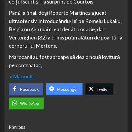
colţul scurt şi l-a surprins pe Courtois.
Până la final, deşi Roberto Martinez a jucat
ultraofensiv, introducându-l şi pe Romelu Lukaku,
Belgia nu şi-a mai creat decât o ocazie, dar
Vertonghen (82) a trimis puţin alături de poartă, la
cornerul lui Mertens.
Marocanii au fost aproape să dea o nouă lovitură
pe contraatac,
» Mai mult…
Facebook
Messenger
Twitter
WhatsApp
Post
Previous