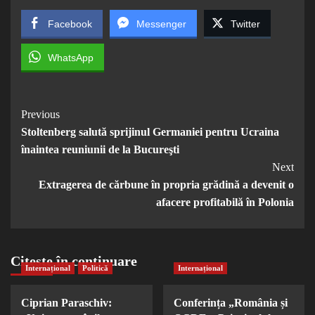
Facebook
Messenger
Twitter
WhatsApp
Post
Previous
Stoltenberg salută sprijinul Germaniei pentru Ucraina
Navigation
înaintea reuniunii de la Bucureşti
Next
Extragerea de cărbune în propria grădină a devenit o
afacere profitabilă în Polonia
Citește în continuare
Internațional
Politică
Internațional
Ciprian Paraschiv:
Conferința „România și