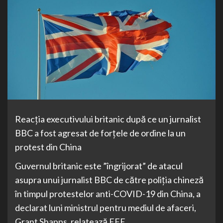
Reacția executivului britanic după ce un jurnalist
BBC a fost agresat de forțele de ordine la un
protest din China
Guvernul britanic este ”îngrijorat” de atacul
asupra unui jurnalist BBC de către poliţia chineză
în timpul protestelor anti-COVID-19 din China, a
declarat luni ministrul pentru mediul de afaceri,
Grant Shapps, relatează EFE.