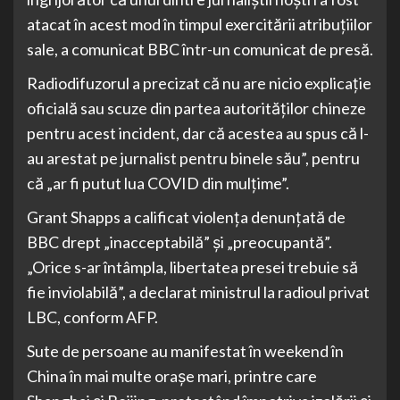
atacat în acest mod în timpul exercitării atribuţiilor
sale, a comunicat BBC într-un comunicat de presă.
Radiodifuzorul a precizat că nu are nicio explicaţie
oficială sau scuze din partea autorităţilor chineze
pentru acest incident, dar că acestea au spus că l-
au arestat pe jurnalist pentru binele său”, pentru
că „ar fi putut lua COVID din mulţime”.
Grant Shapps a calificat violenţa denunţată de
BBC drept „inacceptabilă” şi „preocupantă”.
„Orice s-ar întâmpla, libertatea presei trebuie să
fie inviolabilă”, a declarat ministrul la radioul privat
LBC, conform AFP.
Sute de persoane au manifestat în weekend în
China în mai multe oraşe mari, printre care