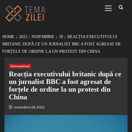
Sari
Primary
Menu
la
conținut
HOME
2022
NOIEMBRIE
28
REACȚIA EXECUTIVULUI
BRITANIC DUPĂ CE UN JURNALIST BBC A FOST AGRESAT DE
FORȚELE DE ORDINE LA UN PROTEST DIN CHINA
Internațional
Reacția executivului britanic după ce
un jurnalist BBC a fost agresat de
forțele de ordine la un protest din
China
noiembrie 28, 2022