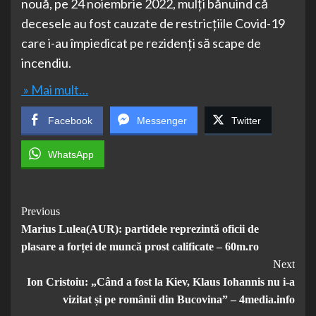
nouă, pe 24 noiembrie 2022, mulți bănuind că
decesele au fost cauzate de restricțiile Covid-19
care i-au împiedicat pe rezidenți să scape de
incendiu.
» Mai mult…
Facebook
Messenger
Twitter
WhatsApp
Post
Previous
Marius Lulea(AUR): partidele reprezintă oficii de
Navigation
plasare a forței de muncă prost calificate – 60m.ro
Next
Ion Cristoiu: „Când a fost la Kiev, Klaus Iohannis nu i-a
vizitat și pe românii din Bucovina” – 4media.info