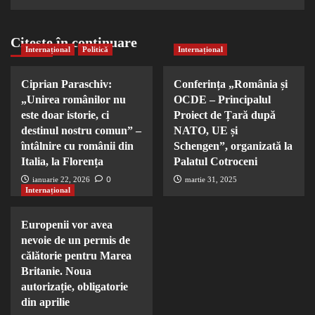
Citește în continuare
Internațional
Politică
Internațional
Ciprian Paraschiv:
Conferința „România și
„Unirea românilor nu
OCDE – Principalul
este doar istorie, ci
Proiect de Țară după
destinul nostru comun” –
NATO, UE și
întâlnire cu românii din
Schengen”, organizată la
Italia, la Florența
Palatul Cotroceni
0
ianuarie 22, 2026
martie 31, 2025
Internațional
Europenii vor avea
nevoie de un permis de
călătorie pentru Marea
Britanie. Noua
autorizație, obligatorie
din aprilie