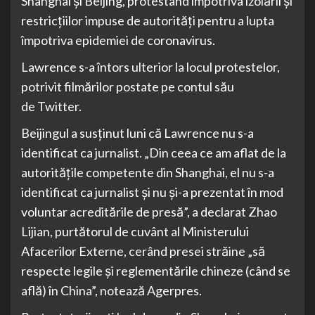
Shanghai şi Beijing, protestând împotriva izolării şi
restricţiilor impuse de autorităţi pentru a lupta
împotriva epidemiei de coronavirus.
Lawrence s-a întors ulterior la locul protestelor,
potrivit filmărilor postate pe contul său
de Twitter.
Beijingul a susţinut luni că Lawrence nu s-a
identificat ca jurnalist. „Din ceea ce am aflat de la
autorităţile competente din Shanghai, el nu s-a
identificat ca jurnalist şi nu şi-a prezentat în mod
voluntar acreditările de presă”, a declarat Zhao
Lijian, purtătorul de cuvânt al Ministerului
Afacerilor Externe, cerând presei străine „să
respecte legile şi reglementările chineze (când se
află) în China”, notează Agerpres.