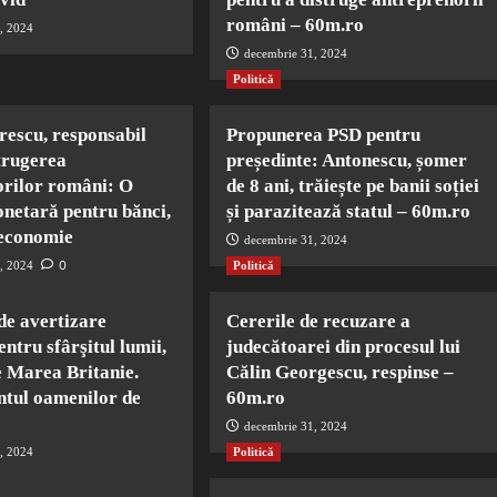
români – 60m.ro
, 2024
decembrie 31, 2024
Politică
escu, responsabil
Propunerea PSD pentru
trugerea
președinte: Antonescu, șomer
orilor români: O
de 8 ani, trăiește pe banii soției
onetară pentru bănci,
și parazitează statul – 60m.ro
 economie
decembrie 31, 2024
0
, 2024
Politică
de avertizare
Cererile de recuzare a
entru sfârşitul lumii,
judecătoarei din procesul lui
e Marea Britanie.
Călin Georgescu, respinse –
ntul oamenilor de
60m.ro
decembrie 31, 2024
, 2024
Politică