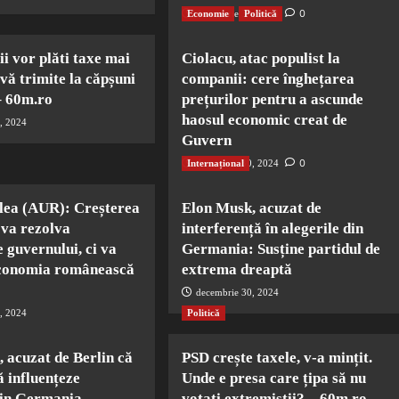
0
Economie
decembrie 30, 2024
Politică
ii vor plăti taxe mai
Ciolacu, atac populist la
vă trimite la căpșuni
companii: cere înghețarea
– 60m.ro
prețurilor pentru a ascunde
haosul economic creat de
, 2024
Guvern
0
Internațional
decembrie 30, 2024
lea (AUR): Creșterea
Elon Musk, acuzat de
 va rezolva
interferență în alegerile din
 guvernului, ci va
Germania: Susține partidul de
economia românească
extrema dreaptă
decembrie 30, 2024
, 2024
Politică
 acuzat de Berlin că
PSD crește taxele, v-a mințit.
ă influențeze
Unde e presa care țipa să nu
din Germania
votați extremiștii? – 60m.ro