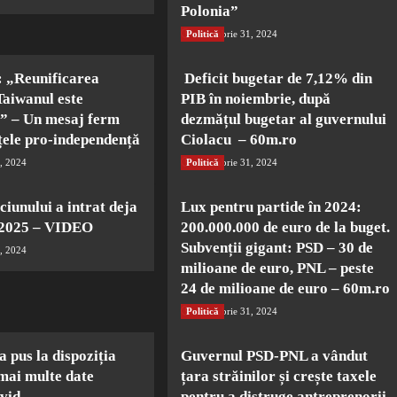
Polonia”
Politică
decembrie 31, 2024
: „Reunificarea
Deficit bugetar de 7,12% din
Taiwanul este
PIB în noiembrie, după
ă” – Un mesaj ferm
dezmățul bugetar al guvernului
țele pro-independență
Ciolacu – 60m.ro
, 2024
Politică
decembrie 31, 2024
ciunului a intrat deja
Lux pentru partide în 2024:
n 2025 – VIDEO
200.000.000 de euro de la buget.
Subvenții gigant: PSD – 30 de
, 2024
milioane de euro, PNL – peste
24 de milioane de euro – 60m.ro
Politică
decembrie 31, 2024
a pus la dispoziția
Guvernul PSD-PNL a vândut
mai multe date
țara străinilor și crește taxele
vid
pentru a distruge antreprenorii