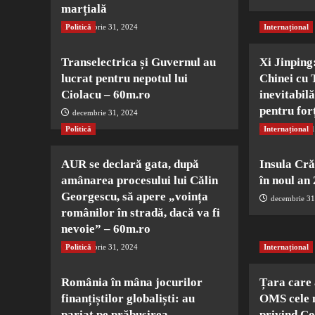
marțială
Politică
decembrie 31, 2024
Internațional
Transelectrica și Guvernul au
Xi Jinping
lucrat pentru nepotul lui
Chinei cu 
Ciolacu – 60m.ro
inevitabil
pentru for
decembrie 31, 2024
Politică
Internațional
decembrie 31
AUR se declară gata, după
Insula Cră
amânarea procesului lui Călin
în noul a
Georgescu, să apere „voința
decembrie 31
românilor în stradă, dacă va fi
nevoie” – 60m.ro
Politică
decembrie 31, 2024
Internațional
România în mâna jocurilor
Țara care 
finanțiștilor globaliști: au
OMS cele 
pariat pe prăbușirea
privind Co