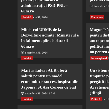
administrației PSD-PNL –
decembrie 31
60m.ro
Politică
decembrie 31, 2024
Economie
Ministrul UDMR de la
Mugur Isăr
Dezvoltare admite: Ministerul e
pentru dis
în faliment, plin de datorii –
antrepren
60m.ro
politică m
nu pentru
decembrie 31, 2024
Politică
Internațional
decembrie 31
Marius Lulea: AUR oferă
Un sistem 
soluții pentru un model
timpurie p
economic de succes, inspirat din
pregătit d
Japonia, SUA și Coreea de Sud
Avertisme
știință
0
decembrie 31, 2024
Politică
Politică
decembrie 31