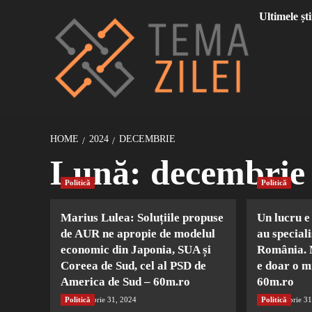
Sari
Ultimele ști
la
conținut
HOME
2024
DECEMBRIE
Lună:
decembrie
Politică
Politică
Marius Lulea: Soluțiile propuse
Un lucru e
de AUR ne apropie de modelul
au special
economic din Japonia, SUA și
România. M
Coreea de Sud, cel al PSD de
e doar o m
America de Sud – 60m.ro
60m.ro
Politică
decembrie 31, 2024
Politică
decembrie 31