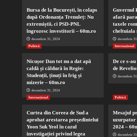
Bursa de la București, în colaps
Guvernul 
după Ordonanța Trenuleț: Nu
afară paraz
extremiștii, ci PSD-PNL
taxele rom
îngrozesc investitorii – 60m.ro
cheltuiala
decembrie 31, 2024
decembrie 31
Politică
Internațional
Nicușor Dan tot nu a dat apă
De ce s-au
caldă și căldură în Regie:
de Revelio
Studenții, ținuți în frig și
decembrie 31
mizerie – 60m.ro
decembrie 31, 2024
Internațional
Politică
Curtea din Coreea de Sud a
Mesajul pr
aprobat arestarea președintelui
uzurpator 
Yoon Suk Yeol în cazul
2024 – 60
investigației privind legea
decembrie 31