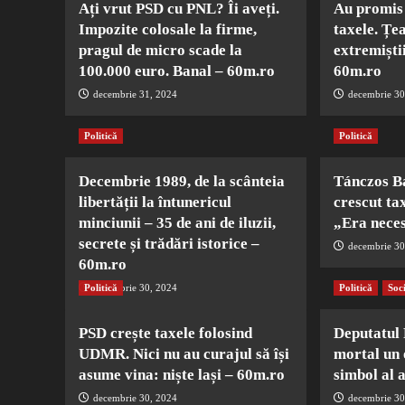
Ați vrut PSD cu PNL? Îi aveți.
Au promis 
Impozite colosale la firme,
taxele. Țe
pragul de micro scade la
extremiștii
100.000 euro. Banal – 60m.ro
60m.ro
decembrie 31, 2024
decembrie 30
Politică
Politică
Decembrie 1989, de la scânteia
Tánczos B
libertății la întunericul
crescut ta
minciunii – 35 de ani de iluzii,
„Era nece
secrete și trădări istorice –
decembrie 30
60m.ro
Politică
decembrie 30, 2024
Politică
Soc
PSD crește taxele folosind
Deputatul
UDMR. Nici nu au curajul să își
mortal un 
asume vina: niște lași – 60m.ro
simbol al 
decembrie 30, 2024
decembrie 30