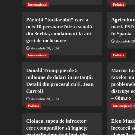
Internațional
Politică
Părinții ”tocilarului” care a
Agricultor
ucis 10 persoane într-o școală
mari. PSD 
din Serbia, condamnați la ani
în Spania 
grei de închisoare
decembrie 30
decembrie 30, 2024
Internațional
Politică
Donald Trump pierde 5
Marius Lu
milioane de dolari în instanță:
taxelor nu
Detalii din procesul cu E. Jean
problemele
Carroll
distruge 
– 60m.ro
decembrie 30, 2024
Politică
Internațional
decembrie 30
Ciolacu, tupeu de infractor:
Elon Musk,
cere companiilor să înghețe
încearcă s
prețurile timp de 6 luni, din
alegerile 