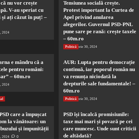
că nu vor crește
Tensiunea socială crește.
apă. V-au speriat cu
Protest important la Curtea de
 și ați căzut în puț! –
Apel privind anularea
alegerilor. Guvernul PSD-PNL
pune sare pe rană: crește taxele
, 2024
– 60m.ro
Politică
decembrie 30, 2024
arna e mândru că a
AUR: Lupta pentru democrație
xele pentru români:
continuă, iar poporul român nu
sar” – 60m.ro
va renunța niciodată la
drepturile sale fundamentale! –
, 2024
60m.ro
ial
Politică
decembrie 30, 2024
 PSD care a împușcat
PSD își încalcă promisiunile:
om la vânătoare: un
taxe mai mari și povară pe cei
abuzului și impunității
care muncesc. Unde sunt criticii
de altădată?
0
, 2024