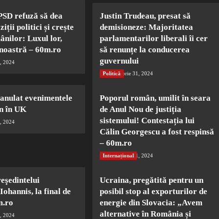
PSD refuză să dea
Justin Trudeau, presat să
iții politici și crește
demisioneze: Majoritatea
ânilor: Luxul lor,
parlamentarilor liberali îi cer
 noastră – 60m.ro
să renunțe la conducerea
guvernului
, 2024
Politică
decembrie 31, 2024
 anulat evenimentele
Poporul român, umilit în seara
n în UK
de Anul Nou de justiția
sistemului! Contestația lui
, 2024
Călin Georgescu a fost respinsă
– 60m.ro
Internațional
decembrie 31, 2024
eşedintelui
Ucraina, pregătită pentru un
Iohannis, la final de
posibil stop al exporturilor de
m.ro
energie din Slovacia: „Avem
alternative în România și
, 2024