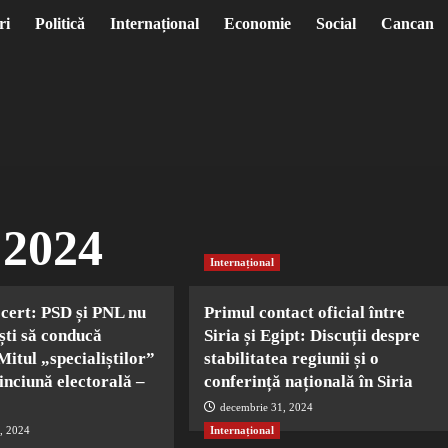
ri
Politică
Internațional
Economie
Social
Cancan
 2024
Internațional
 cert: PSD și PNL nu
Primul contact oficial între
iști să conducă
Siria și Egipt: Discuții despre
itul „specialiștilor”
stabilitatea regiunii și o
inciună electorală –
conferință națională în Siria
decembrie 31, 2024
, 2024
Internațional