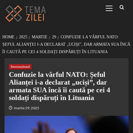
Sari
Primary
Menu
la
conținut
HOME
2025
MARTIE
29
CONFUZIE LA VÂRFUL NATO:
ȘEFUL ALIANȚEI I-A DECLARAT „UCIȘI”, DAR ARMATA SUA ÎNCĂ
ÎI CAUTĂ PE CEI 4 SOLDAȚI DISPĂRUȚI ÎN LITUANIA
Internațional
Confuzie la vârful NATO: Șeful
Alianței i-a declarat „uciși”, dar
armata SUA încă îi caută pe cei 4
soldați dispăruți în Lituania
martie 29, 2025