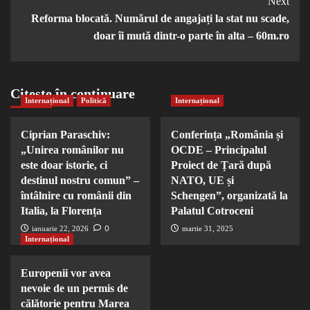
Next
Reforma blocată. Numărul de angajați la stat nu scade,
doar îi mută dintr-o parte în alta – 60m.ro
Citește în continuare
Internațional
Politică
Internațional
Ciprian Paraschiv:
Conferința „România și
„Unirea românilor nu
OCDE – Principalul
este doar istorie, ci
Proiect de Țară după
destinul nostru comun” –
NATO, UE și
întâlnire cu românii din
Schengen”, organizată la
Italia, la Florența
Palatul Cotroceni
0
ianuarie 22, 2026
martie 31, 2025
Internațional
Europenii vor avea
nevoie de un permis de
călătorie pentru Marea