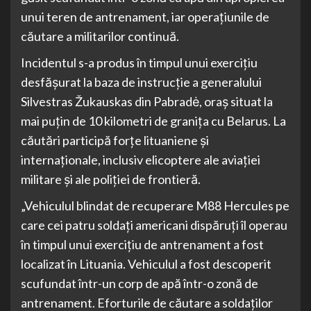
unui teren de antrenament, iar operațiunile de
căutare a militarilor continuă.
Incidentul s-a produs în timpul unui exercițiu
desfășurat la baza de instrucție a generalului
Silvestras Žukauskas din Pabradė, oraș situat la
mai puțin de 10 kilometri de granița cu Belarus. La
căutări participă forțe lituaniene și
internaționale, inclusiv elicoptere ale aviației
militare și ale poliției de frontieră.
„Vehiculul blindat de recuperare M88 Hercules pe
care cei patru soldați americani dispăruți îl operau
în timpul unui exercițiu de antrenament a fost
localizat în Lituania. Vehiculul a fost descoperit
scufundat într-un corp de apă într-o zonă de
antrenament. Eforturile de căutare a soldaților