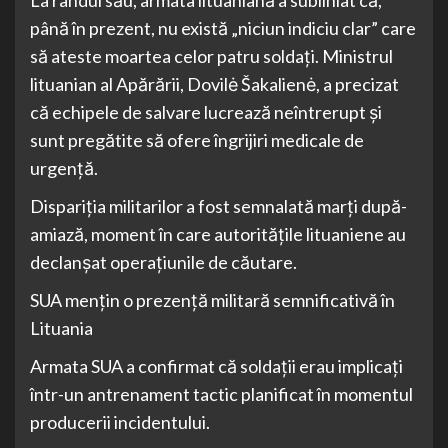
La rândul său, armata lituaniană a subliniat că,
până în prezent, nu există „niciun indiciu clar” care
să ateste moartea celor patru soldați. Ministrul
lituanian al Apărării, Dovilė Šakalienė, a precizat
că echipele de salvare lucrează neîntrerupt și
sunt pregătite să ofere îngrijiri medicale de
urgență.
Dispariția militarilor a fost semnalată marți după-
amiază, moment în care autoritățile lituaniene au
declanșat operațiunile de căutare.
SUA mențin o prezență militară semnificativă în
Lituania
Armata SUA a confirmat că soldații erau implicați
într-un antrenament tactic planificat în momentul
producerii incidentului.