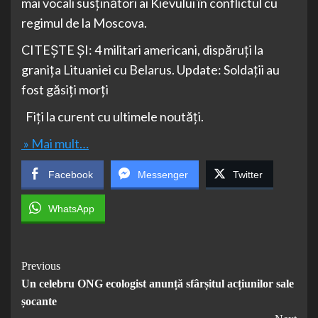
mai vocali susținători ai Kievului în conflictul cu
regimul de la Moscova.
CITEȘTE ȘI: 4 militari americani, dispăruți la
granița Lituaniei cu Belarus. Update: Soldații au
fost găsiți morți
Fiți la curent cu ultimele noutăți.
» Mai mult…
Facebook
Messenger
Twitter
WhatsApp
Post
Previous
Un celebru ONG ecologist anunță sfârșitul acțiunilor sale
Navigation
șocante