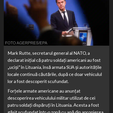
Mark Rutte, secretarul general al NATO, a
declarat inițial că patru soldați americani au fost
„uciși” în Lituania, însă armata SUA și autoritățile
locale continuă căutările, după ce doar vehiculul
lor a fost descoperit scufundat.
Forțele armate americane au anunțat
descoperirea vehiculului militar utilizat de cei
patru soldați dispăruți în Lituania. Acesta a fost
găsit scufundat într-o zonă cu apă din apropierea