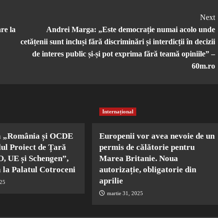
Next
re la
Andrei Marga: „Este democrație numai acolo unde
cetățenii sunt incluși fără discriminări și interdicții în decizii
de interes public și-și pot exprima fără teamă opiniile” –
60m.ro
Internațional
a „România și OCDE
Europenii vor avea nevoie de un
lul Proiect de Țară
permis de călătorie pentru
, UE și Schengen”,
Marea Britanie. Noua
 la Palatul Cotroceni
autorizație, obligatorie din
aprilie
025
martie 31, 2025