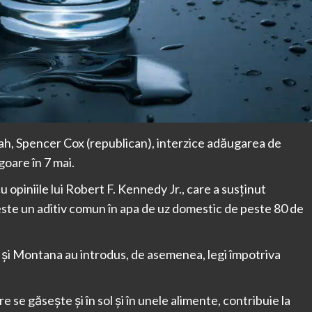
ah, Spencer Cox (republican), interzice adăugarea de
igoare în 7 mai.
piniile lui Robert F. Kennedy Jr., care a susţinut
 este un aditiv comun în apa de uz domestic de peste 80 de
şi Montana au introdus, de asemenea, legi împotriva
e se găseşte şi în sol şi în unele alimente, contribuie la