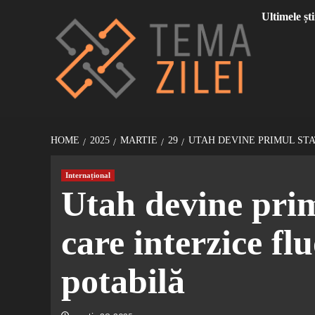
Sari
Ultimele ști
la
conținut
HOME
2025
MARTIE
29
UTAH DEVINE PRIMUL STA
Internațional
Utah devine pri
care interzice fl
potabilă