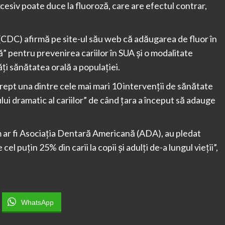
xcesiv poate duce la fluoroză, care are efectul contrar,
 (CDC) afirmă pe site-ul său web că adăugarea de fluor în
 pentru prevenirea cariilor în SUA şi o modalitate
ăţi sănătatea orală a populaţiei.
drept una dintre cele mai mari 10 intervenţii de sănătate
ului dramatic al cariilor” de când ţara a început să adauge
um ar fi Asociaţia Dentară Americană (ADA), au pledat
l puţin 25% din carii la copii şi adulţi de-a lungul vieţii”,
WhatsApp