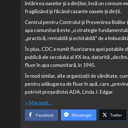
întărirea oaselor şi a dinţilor, însă un consum e
fragilizând şi făcând casante oasele şi dinţii.
Centrul pentru Controlul şi Prevenirea Bolilor
apa comunitară este „o strategie fundamentală”
„practică, rentabilă şi echitabilă” de a îmbunăt
În plus, CDC a numit fluorizarea apei potabile 
publică ale secolului al XX-lea, datorită „declin
fluor în apa comunitară, în 1945.
În mod similar, alte organizaţii de sănătate, c
pentru adăugarea de fluor în apă, care „previne ce
potrivit preşedintei ADA, Linda J. Edgar.
» Mai mult…
Facebook
Messenger
Twitter