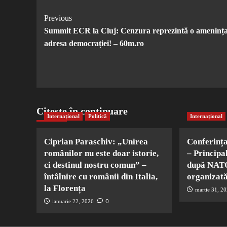
Post
Previous
Summit ECR la Cluj: Cenzura reprezintă o amenința
Navigation
adresa democrației! – 60m.ro
Citește în continuare
Internațional
Politică
Internațional
Ciprian Paraschiv: „Unirea
Conferinț
românilor nu este doar istorie,
– Principa
ci destinul nostru comun” –
după NATO
întâlnire cu românii din Italia,
organizată
la Florența
martie 31, 2
0
ianuarie 22, 2026