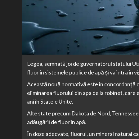
Legea, semnată joi de guvernatorul statului Ut
fluor în sistemele publice de apă şi va intra în v
Această nouă normativă este în concordanţă cu o
eliminarea fluorului din apa de la robinet, care
ani în Statele Unite.
Alte state precum Dakota de Nord, Tennessee 
adăugării de fluor în apă.
În doze adecvate, fluorul, un mineral natural car