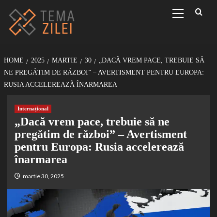
Sari
Primary
Menu
la
conținut
HOME
2025
MARTIE
30
„DACĂ VREM PACE, TREBUIE SĂ
NE PREGĂTIM DE RĂZBOI” – AVERTISMENT PENTRU EUROPA:
RUSIA ACCELEREAZĂ ÎNARMAREA
Internațional
„Dacă vrem pace, trebuie să ne
pregătim de război” – Avertisment
pentru Europa: Rusia accelerează
înarmarea
martie 30, 2025