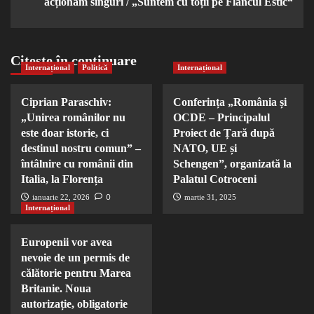
acționăm singuri / „Suntem cu toții pe Flancul Estic“
Citește în continuare
Internațional
Politică
Internațional
Ciprian Paraschiv:
Conferința „România și
„Unirea românilor nu
OCDE – Principalul
este doar istorie, ci
Proiect de Țară după
destinul nostru comun” –
NATO, UE și
întâlnire cu românii din
Schengen”, organizată la
Italia, la Florența
Palatul Cotroceni
0
ianuarie 22, 2026
martie 31, 2025
Internațional
Europenii vor avea
nevoie de un permis de
călătorie pentru Marea
Britanie. Noua
autorizație, obligatorie