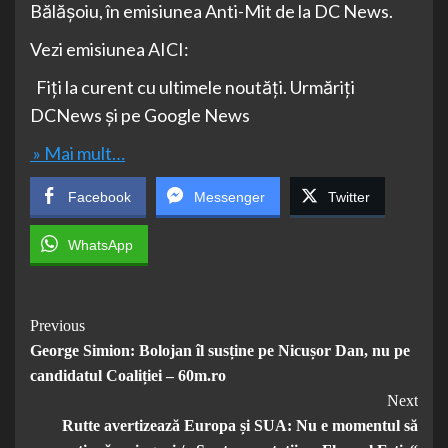
Bălășoiu, în emisiunea Anti-Mit de la DC News.
Vezi emisiunea AICI:
Fiți la curent cu ultimele noutăți. Urmăriți
DCNews și pe Google News
» Mai mult…
Facebook
Messenger
Twitter
WhatsApp
Post
Previous
George Simion: Bolojan îl susține pe Nicușor Dan, nu pe
Navigation
candidatul Coaliției – 60m.ro
Next
Rutte avertizează Europa și SUA: Nu e momentul să