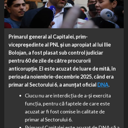
Primarul general al Capitalei, prim-
vicepreședinte al PNL și un apropiat al lui Ilie
Bolojan, a fost plasat sub control judiciar
pentru 60 de zile de către procurorii
anticorupție. El este acuzat de luare de mită, în
perioada noiembrie-decembrie 2025, când era
primar al Sectorului 6, a anunțat oficial
DNA
.
Ciucu nu are interdicția de a-și exercita
funcția, pentru că faptele de care este
acuzat ar fi fost comise în calitate de
primar al Sectorului 6.
Primarul Capitalei este acuzat de DNA că a