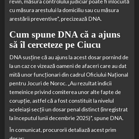
revin, măsura controlului judiciar poate fi înlocuită
cu măsura arestului la domiciliu sau cu măsura
arestării preventive”, precizează DNA.
Cum spune DNA că a ajuns
să îl cerceteze pe Ciucu
DNA susține că au ajuns la acest dosar pornind de
la un caz ce vizează oameni de afaceri care au dat
mită unor funcționari din cadrul Oficiului Național
pentru Jocuri de Noroc. „Au rezultat indicii
temeinice privind comiterea unor alte fapte de
corupție, astfel că a fost constituit la nivelul
aceleiași secții un dosar penal distinct (înregistrat
la începutul lunii decembrie 2025)”, spune DNA.
În comunicat, procurorii detaliază acest prim
dosar: