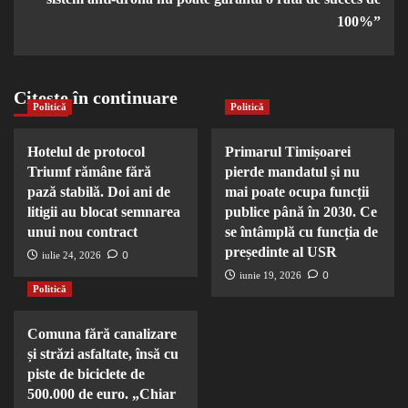
100%”
Citește în continuare
Politică
Politică
Hotelul de protocol
Primarul Timișoarei
Triumf rămâne fără
pierde mandatul și nu
pază stabilă. Doi ani de
mai poate ocupa funcții
litigii au blocat semnarea
publice până în 2030. Ce
unui nou contract
se întâmplă cu funcția de
președinte al USR
0
iulie 24, 2026
0
iunie 19, 2026
Politică
Comuna fără canalizare
și străzi asfaltate, însă cu
piste de biciclete de
500.000 de euro. „Chiar