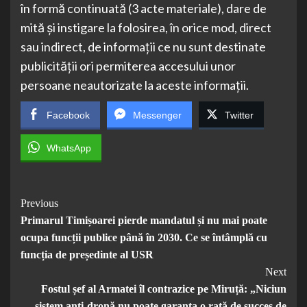
în formă continuată (3 acte materiale), dare de
mită și instigare la folosirea, în orice mod, direct
sau indirect, de informații ce nu sunt destinate
publicității ori permiterea accesului unor
persoane neautorizate la aceste informații.
Facebook
Messenger
Twitter
WhatsApp
Post
Previous
Primarul Timișoarei pierde mandatul și nu mai poate
Navigation
ocupa funcții publice până în 2030. Ce se întâmplă cu
funcția de președinte al USR
Next
Fostul șef al Armatei îl contrazice pe Miruță: „Niciun
sistem anti-dronă nu poate garanta o rată de succes de