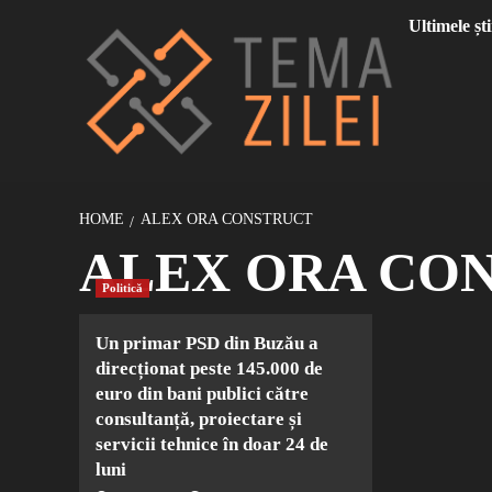
Sari
Ultimele ști
la
conținut
HOME
ALEX ORA CONSTRUCT
ALEX ORA CO
Politică
Un primar PSD din Buzău a
direcționat peste 145.000 de
euro din bani publici către
consultanță, proiectare și
servicii tehnice în doar 24 de
luni