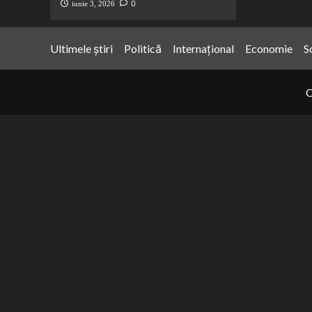
0
iunie 3, 2026
Ultimele știri
Politică
Internațional
Economie
S
C