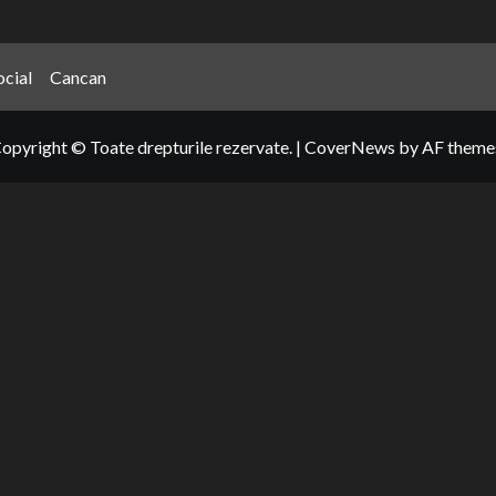
ocial
Cancan
opyright © Toate drepturile rezervate.
|
CoverNews
by AF theme