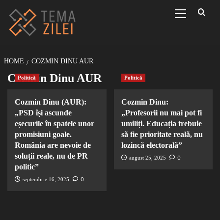
Sari
Primary
Menu
la
conținut
HOME
COZMIN DINU AUR
Cozmin Dinu AUR
Politică
Politică
Cozmin Dinu (AUR):
Cozmin Dinu:
„PSD își ascunde
„Profesorii nu mai pot fi
eșecurile în spatele unor
umiliți. Educația trebuie
promisiuni goale.
să fie prioritate reală, nu
România are nevoie de
lozincă electorală”
soluții reale, nu de PR
0
august 25, 2025
politic”
0
septembrie 16, 2025