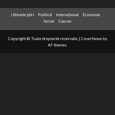
Ultimele știri
Politică
Internațional
Economie
Social
Cancan
Copyright © Toate drepturile rezervate.
|
CoverNews
by
AF themes.