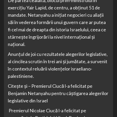
De partea cealaltă, blocul prim-ministrului în
exerciţiu Yair Lapid, de centru, a obţinut 51 de
mandate. Netanyahu a iniţiat negocieri cu aliaţii
săi în vederea formării unui guvern care ar putea
fi cel mai de dreapta din istoria Israelului, ceea ce
stârneşte îngrijorări la nivel internaţional şi
naţional.
Anunţul de joi cu rezultatele alegerilor legislative,
al cincilea scrutin în trei ani şi jumătate, a survenit
în contextul reluării violenţelor israeliano-
palestiniene.
Citește și – Premierul Ciucă l-a felicitat pe
Benjamin Netanyahu pentru câştigarea alegerilor
legislative din Israel
Premierul Nicolae Ciucă l-a felicitat pe