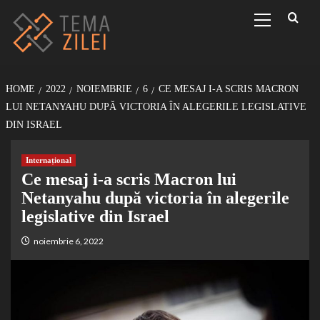
Sari
Primary
Menu
la
conținut
HOME
2022
NOIEMBRIE
6
CE MESAJ I-A SCRIS MACRON
LUI NETANYAHU DUPĂ VICTORIA ÎN ALEGERILE LEGISLATIVE
DIN ISRAEL
Internațional
Ce mesaj i-a scris Macron lui
Netanyahu după victoria în alegerile
legislative din Israel
noiembrie 6, 2022