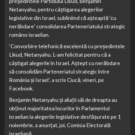
preşedintele Partidului Likud, Benjamin
Netanyahu, pentru câştigarea alegerilor
legislative din Israel, subliniind că aşteaptă ‘cu
nerăbdare’ consolidarea Parteneriatului strategic
româno-israelian.
‘Convorbire telefonică excelentă cu preşedintele
Likud, Netanyahu. L-am felicitat pentru că a
câştigat alegerile în Israel. Aştept cu nerăbdare
să consolidăm Parteneriatul strategic între
România şi Israel’, a scris Ciucă, vineri, pe
Facebook.
Benjamin Netanyahu şi aliaţii săi de dreapta au
obţinut majoritatea locurilor în Parlamentul
israelian la alegerile legislative desfăşurate pe 1
noiembrie, a anunţat, joi, Comisia Electorală
israeliană.