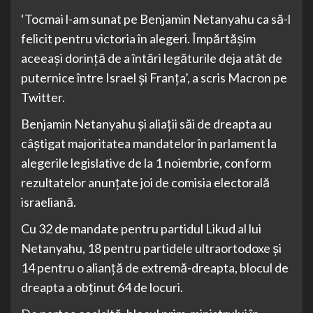
‘Tocmai l-am sunat pe Benjamin Netanyahu ca să-l
felicit pentru victoria în alegeri. Împărtăşim
aceeaşi dorinţă de a întări legăturile deja atât de
puternice între Israel şi Franţa’, a scris Macron pe
Twitter.
Benjamin Netanyahu şi aliaţii săi de dreapta au
câştigat majoritatea mandatelor în parlament la
alegerile legislative de la 1 noiembrie, conform
rezultatelor anunţate joi de comisia electorală
israeliană.
Cu 32 de mandate pentru partidul Likud al lui
Netanyahu, 18 pentru partidele ultraortodoxe şi
14 pentru o alianţă de extremă-dreapta, blocul de
dreapta a obţinut 64 de locuri.