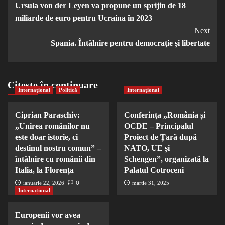
Ursula von der Leyen va propune un sprijin de 18
Navigation
miliarde de euro pentru Ucraina în 2023
Next
Spania. Întâlnire pentru democrație și libertate
Citește în continuare
Internațional
Politică
Internațional
Ciprian Paraschiv:
Conferința „România și
„Unirea românilor nu
OCDE – Principalul
este doar istorie, ci
Proiect de Țară după
destinul nostru comun” –
NATO, UE și
întâlnire cu românii din
Schengen”, organizată la
Italia, la Florența
Palatul Cotroceni
0
ianuarie 22, 2026
martie 31, 2025
Internațional
Europenii vor avea