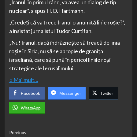
„Iranul, în primul rând, va avea un dialog de tip
nuclear“, a spus H. D. Hartmann.
„Credeți că va trece Iranul o anumită linie roșie?“,
a insistat jurnalistul Tudor Curtifan.
„Nu! Iranul, dacă îndrăznește să treacă de linia
roșie în Siria, nu să se apropie de granița
israeliană, care să pună în pericol liniile roșii
strategice ale Ierusalimului,
» Mai mult…
Facebook
Messenger
Twitter
WhatsApp
Post
Previous