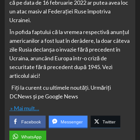
că pe data de 16 februarie 2022 ar putea avea loc
un atac masiv al Federației Ruse împotriva
Ucrainei.
În pofida faptului că la vremea respectivă anunțul
americanilor a fost luat în derâdere, la doar câteva
zile Rusia declanșa o invazie fără precedent în
Ucraina, aruncând Europa într-o criză de
securitate fără precedent după 1945. Vezi
articolul aici!
Fiți la curent cu ultimele noutăți. Urmăriți
DCNews și pe Google News
» Mai mult…
Facebook
Messenger
Twitter
WhatsApp