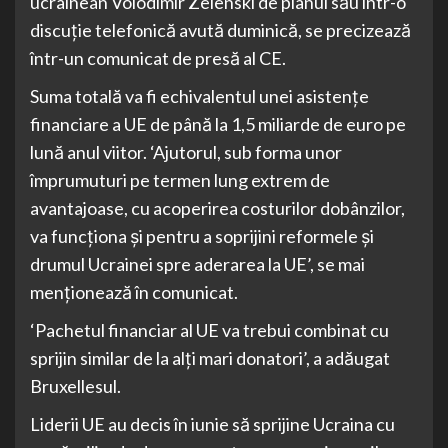
ucrainean Volodimir Zelenski de planul său într-o
discuţie telefonică avută duminică, se precizează
într-un comunicat de presă al CE.
Suma totală va fi echivalentul unei asistenţe
financiare a UE de până la 1,5 miliarde de euro pe
lună anul viitor. ‘Ajutorul, sub forma unor
împrumuturi pe termen lung extrem de
avantajoase, cu acoperirea costurilor dobânzilor,
va funcţiona şi pentru a soprijini reformele şi
drumul Ucrainei spre aderarea la UE’, se mai
menţionează în comunicat.
‘Pachetul financiar al UE va trebui combinat cu
sprijin similar de la alţi mari donatori’, a adăugat
Bruxellesul.
Liderii UE au decis în iunie să sprijine Ucraina cu