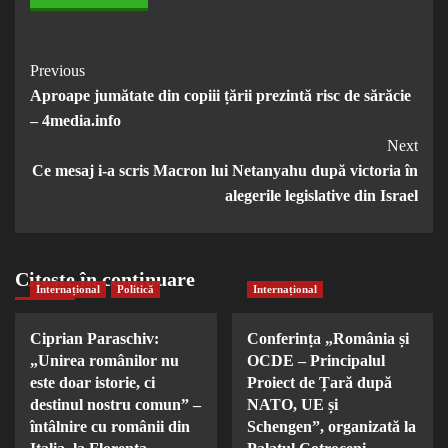
Post
Previous
Aproape jumătate din copiii țării prezintă risc de sărăcie
Navigation
– 4media.info
Next
Ce mesaj i-a scris Macron lui Netanyahu după victoria în
alegerile legislative din Israel
Citește în continuare
Internațional
Politică
Internațional
Ciprian Paraschiv:
Conferința „România și
„Unirea românilor nu
OCDE – Principalul
este doar istorie, ci
Proiect de Țară după
destinul nostru comun” –
NATO, UE și
întâlnire cu românii din
Schengen”, organizată la