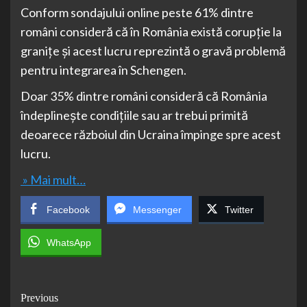
Conform sondajului online peste 61% dintre
români consideră că în România există corupție la
granițe și acest lucru reprezintă o gravă problemă
pentru integrarea în Schengen.
Doar 35% dintre români consideră că România
îndeplinește condițiile sau ar trebui primită
deoarece războiul din Ucraina împinge spre acest
lucru.
» Mai mult…
Facebook
Messenger
Twitter
WhatsApp
Post
Previous