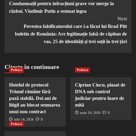
Condamnații pentru infracțiuni grave vor merge la
Navigation
război. Vladimir Putin a semnat legea
Next
Povestea falsificatorului care i-a făcut lui Brad Pitt
buletin de România: Are legitimație falsă de căpitan de
vas, 25 de identități și trei soții în trei țări
Citește în continuare
Politică
Politică
Hotelul de protocol
Ciprian Ciucu, plasat de
Triumf rămâne fără
DNA sub control
pază stabilă. Doi ani de
judiciar pentru luare de
litigii au blocat semnarea
mită
unui nou contract
0
iunie 19, 2026
0
iulie 24, 2026
Politică