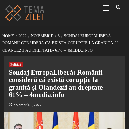
Sari
Primary
Menu
la
conținut
HOME
2022
NOIEMBRIE
6
SONDAJ EUROPALIBERĂ:
ROMÂNII CONSIDERĂ CĂ EXISTĂ CORUPȚIE LA GRANIȚĂ ȘI
OLANDEZII AU DREPTATE- 61% – 4MEDIA.INFO
Politică
Sondaj EuropaLiberă: Românii
consideră că există corupție la
graniță și Olandezii au dreptate-
61% – 4media.info
noiembrie 6, 2022