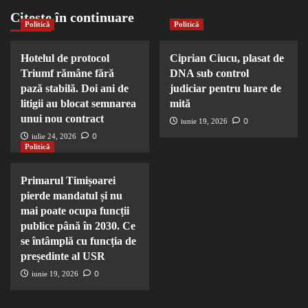
Citește în continuare
Politică
Politică
Hotelul de protocol
Ciprian Ciucu, plasat de
Triumf rămâne fără
DNA sub control
pază stabilă. Doi ani de
judiciar pentru luare de
litigii au blocat semnarea
mită
unui nou contract
0
iunie 19, 2026
0
iulie 24, 2026
Politică
Primarul Timișoarei
pierde mandatul și nu
mai poate ocupa funcții
publice până în 2030. Ce
se întâmplă cu funcția de
președinte al USR
0
iunie 19, 2026