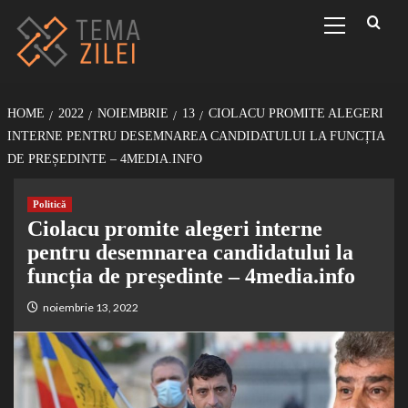
Sari
Primary
Menu
la
conținut
HOME
2022
NOIEMBRIE
13
CIOLACU PROMITE ALEGERI
INTERNE PENTRU DESEMNAREA CANDIDATULUI LA FUNCȚIA
DE PREȘEDINTE – 4MEDIA.INFO
Politică
Ciolacu promite alegeri interne
pentru desemnarea candidatului la
funcția de președinte – 4media.info
noiembrie 13, 2022