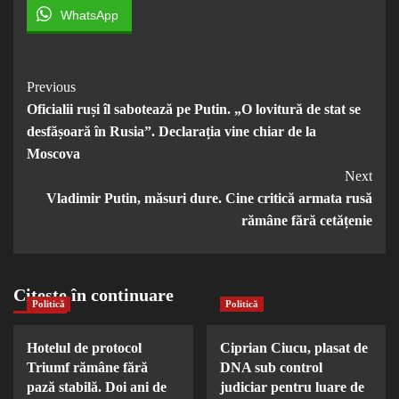
WhatsApp
Post
Previous
Oficialii ruși îl sabotează pe Putin. „O lovitură de stat se
Navigation
desfășoară în Rusia”. Declarația vine chiar de la
Moscova
Next
Vladimir Putin, măsuri dure. Cine critică armata rusă
rămâne fără cetățenie
Citește în continuare
Politică
Politică
Hotelul de protocol
Ciprian Ciucu, plasat de
Triumf rămâne fără
DNA sub control
pază stabilă. Doi ani de
judiciar pentru luare de