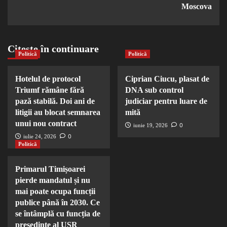
Moscova
Citește în continuare
Politică
Politică
Hotelul de protocol
Ciprian Ciucu, plasat de
Triumf rămâne fără
DNA sub control
pază stabilă. Doi ani de
judiciar pentru luare de
litigii au blocat semnarea
mită
unui nou contract
0
iunie 19, 2026
0
iulie 24, 2026
Politică
Primarul Timișoarei
pierde mandatul și nu
mai poate ocupa funcții
publice până în 2030. Ce
se întâmplă cu funcția de
președinte al USR