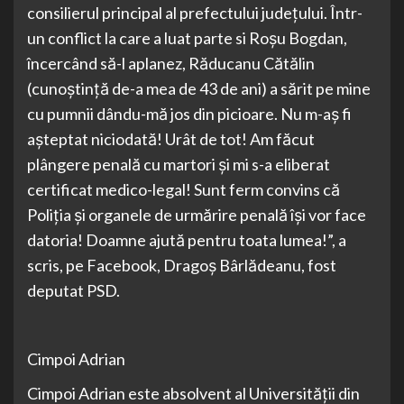
consilierul principal al prefectului judeţului. Într-
un conflict la care a luat parte si Roşu Bogdan,
încercând să-l aplanez, Răducanu Cătălin
(cunoştinţă de-a mea de 43 de ani) a sărit pe mine
cu pumnii dându-mă jos din picioare. Nu m-aş fi
aşteptat niciodată! Urât de tot! Am făcut
plângere penală cu martori şi mi s-a eliberat
certificat medico-legal! Sunt ferm convins că
Poliţia şi organele de urmărire penală îşi vor face
datoria! Doamne ajută pentru toata lumea!”, a
scris, pe Facebook, Dragoş Bârlădeanu, fost
deputat PSD.
Cimpoi Adrian
Cimpoi Adrian este absolvent al Universității din