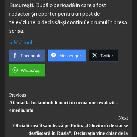
București. După o perioadă în care a fost
redactor și reporter pentru un post de
televiziune, a decis să-și continuie drumul în presa
scrisă.
» Mai mult…
Facebook
Messenger
Twitter
WhatsApp
Post
Previous
Atentat la Instambul: 6 morți în urma unei explozii –
Navigation
4media.info
Next
Oficialii ruși îl sabotează pe Putin. „O lovitură de stat se
desfășoară în Rusia”. Declarația vine chiar de la