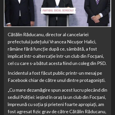
Cătălin Răducanu, director al cancelariei
prefectului judeţului Vrancea Nicuşor Halici,
rămâne fără funcţie după ce, sâmbătă, a fost
implicat într-o altercaţie într-un club din Focşani,
cel cu care s-a bătut acesta fiind un coleg din PSD.
Incidentul a fost făcut public printr-un mesaj pe
Facebook chiar de către unul dintre protagonişti.
„Cu mare dezamăgire spun acest lucru plecând din
sediul Poliţiei: ieşind în oraş la un club din Focşani,
împreună cu soţia şi prieteni foarte apropiaţi, am
fost agresat fizic grav de către Cătălin Răducanu,