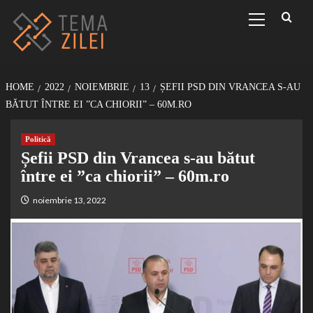
Sari
Primary
Menu
la
conținut
HOME
2022
NOIEMBRIE
13
ȘEFII PSD DIN VRANCEA S-AU
BĂTUT ÎNTRE EI ”CA CHIORII” – 60M.RO
Politică
Șefii PSD din Vrancea s-au bătut
între ei ”ca chiorii” – 60m.ro
noiembrie 13, 2022