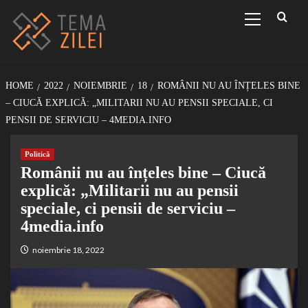
Sari
Primary
Menu
la
conținut
HOME
2022
NOIEMBRIE
18
ROMÂNII NU AU ÎNȚELES BINE
– CIUCĂ EXPLICĂ: „MILITARII NU AU PENSII SPECIALE, CI
PENSII DE SERVICIU – 4MEDIA.INFO
Politică
Românii nu au înțeles bine – Ciucă
explică: „Militarii nu au pensii
speciale, ci pensii de serviciu –
4media.info
noiembrie 18, 2022