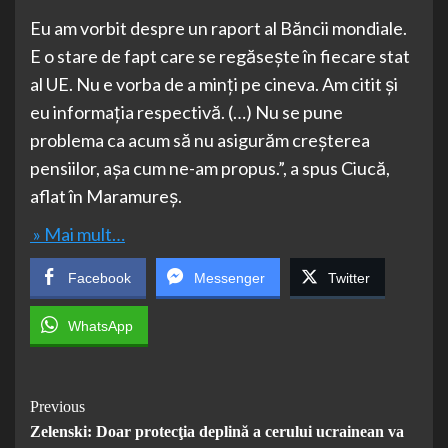
Eu am vorbit despre un raport al Băncii mondiale.
E o stare de fapt care se regăsește în fiecare stat
al UE. Nu e vorba de a minți pe cineva. Am citit și
eu informația respectivă. (…) Nu se pune
problema ca acum să nu asigurăm creșterea
pensiilor, așa cum ne-am propus.”, a spus Ciucă,
aflat în Maramureș.
» Mai mult…
Facebook
Messenger
Twitter
WhatsApp
Post
Previous
Zelenski: Doar protecţia deplină a cerului ucrainean va
Navigation