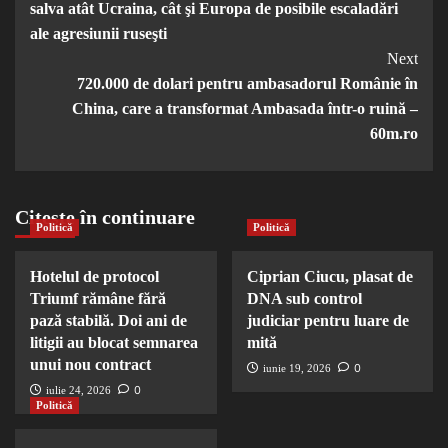
salva atât Ucraina, cât şi Europa de posibile escaladări
ale agresiunii ruseşti
Next
720.000 de dolari pentru ambasadorul Românie în
China, care a transformat Ambasada într-o ruină –
60m.ro
Citește în continuare
Politică
Politică
Hotelul de protocol
Ciprian Ciucu, plasat de
Triumf rămâne fără
DNA sub control
pază stabilă. Doi ani de
judiciar pentru luare de
litigii au blocat semnarea
mită
unui nou contract
0
iunie 19, 2026
0
iulie 24, 2026
Politică