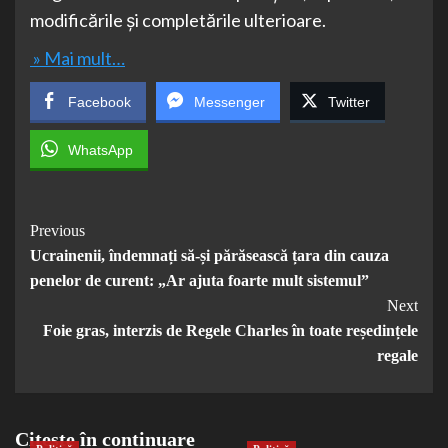
modificările şi completările ulterioare.
» Mai mult…
Facebook
Messenger
Twitter
WhatsApp
Post
Previous
Ucrainenii, îndemnați să-și părăsească țara din cauza
Navigation
penelor de curent: „Ar ajuta foarte mult sistemul”
Next
Foie gras, interzis de Regele Charles în toate reședințele
regale
Citește în continuare