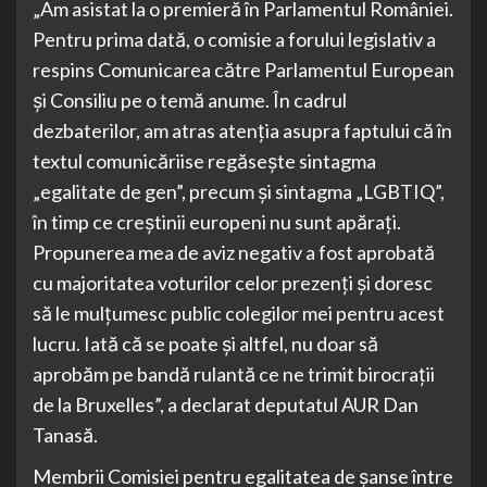
„Am asistat la o premieră în Parlamentul României.
Pentru prima dată, o comisie a forului legislativ a
respins Comunicarea către Parlamentul European
și Consiliu pe o temă anume. În cadrul
dezbaterilor, am atras atenția asupra faptului că în
textul comunicăriise regăsește sintagma
„egalitate de gen”, precum și sintagma „LGBTIQ”,
în timp ce creștinii europeni nu sunt apărați.
Propunerea mea de aviz negativ a fost aprobată
cu majoritatea voturilor celor prezenți și doresc
să le mulțumesc public colegilor mei pentru acest
lucru. Iată că se poate și altfel, nu doar să
aprobăm pe bandă rulantă ce ne trimit birocrații
de la Bruxelles”, a declarat deputatul AUR Dan
Tanasă.
Membrii Comisiei pentru egalitatea de șanse între