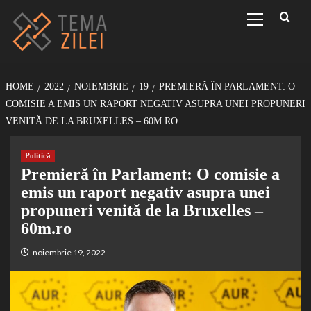
Sari
Primary
Menu
la
conținut
HOME
2022
NOIEMBRIE
19
PREMIERĂ ÎN PARLAMENT: O
COMISIE A EMIS UN RAPORT NEGATIV ASUPRA UNEI PROPUNERI
VENITĂ DE LA BRUXELLES – 60M.RO
Politică
Premieră în Parlament: O comisie a
emis un raport negativ asupra unei
propuneri venită de la Bruxelles –
60m.ro
noiembrie 19, 2022