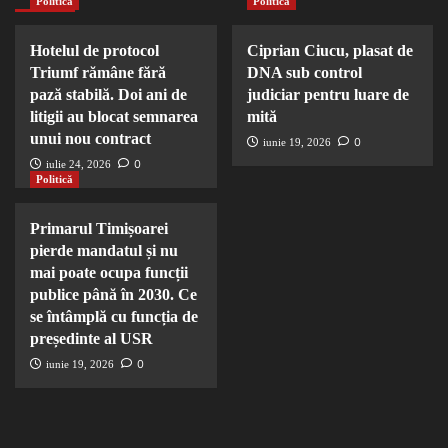
Politică
Politică
Hotelul de protocol
Ciprian Ciucu, plasat de
Triumf rămâne fără
DNA sub control
pază stabilă. Doi ani de
judiciar pentru luare de
litigii au blocat semnarea
mită
unui nou contract
0
iunie 19, 2026
0
iulie 24, 2026
Politică
Primarul Timișoarei
pierde mandatul și nu
mai poate ocupa funcții
publice până în 2030. Ce
se întâmplă cu funcția de
președinte al USR
0
iunie 19, 2026