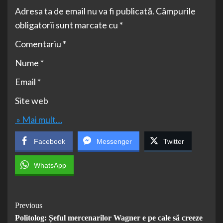
Adresa ta de email nu va fi publicată. Câmpurile
obligatorii sunt marcate cu *
Comentariu *
Nume *
Email *
Site web
» Mai mult…
Facebook
Messenger
Twitter
WhatsApp
Post
Previous
Politolog: Șeful mercenarilor Wagner e pe cale să creeze