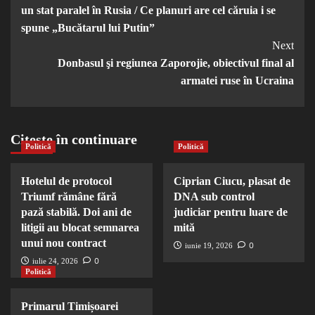
Navigation
un stat paralel în Rusia / Ce planuri are cel căruia i se
spune „Bucătarul lui Putin”
Next
Donbasul şi regiunea Zaporojie, obiectivul final al
armatei ruse în Ucraina
Citește în continuare
Politică
Politică
Hotelul de protocol
Ciprian Ciucu, plasat de
Triumf rămâne fără
DNA sub control
pază stabilă. Doi ani de
judiciar pentru luare de
litigii au blocat semnarea
mită
unui nou contract
0
iunie 19, 2026
0
iulie 24, 2026
Politică
Primarul Timișoarei