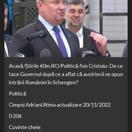
Acasă
/
Știrile 60m.RO
/
Politică
/
Ion Cristoiu: De ce
tace Guvernul după ce a aflat că austriecii se opun
intrării României în Schengen?
Politică
Cimpoi AdrianUltima actualizare 20/11/2022
0 206
Cuvinte cheie