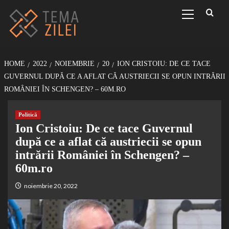
Sari
Primary
Menu
la
conținut
HOME
2022
NOIEMBRIE
20
ION CRISTOIU: DE CE TACE
GUVERNUL DUPĂ CE A AFLAT CĂ AUSTRIECII SE OPUN INTRĂRII
ROMÂNIEI ÎN SCHENGEN? – 60M.RO
Politică
Ion Cristoiu: De ce tace Guvernul
după ce a aflat că austriecii se opun
intrării României în Schengen? –
60m.ro
noiembrie 20, 2022