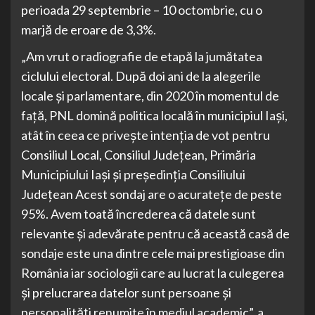
perioada 29 septembrie – 10 octombrie, cu o
marjă de eroare de 3,3%.
„Am vrut o radiografie de etapă la jumătatea
ciclului electoral. După doi ani de la alegerile
locale şi parlamentare, din 2020 în momentul de
faţă, PNL domină politica locală în municipiul Iaşi,
atât în ceea ce priveşte intenţia de vot pentru
Consiliul Local, Consiliul Judeţean, Primăria
Municipiului Iaşi şi preşedinţia Consiliului
Judeţean Acest sondaj are o acurateţe de peste
95%. Avem toată încrederea că datele sunt
relevante şi adevărate pentru că această casă de
sondaje este una dintre cele mai prestigioase din
România iar sociologii care au lucrat la culegerea
şi prelucrarea datelor sunt persoane şi
personalităţi renumite în mediul academic”, a