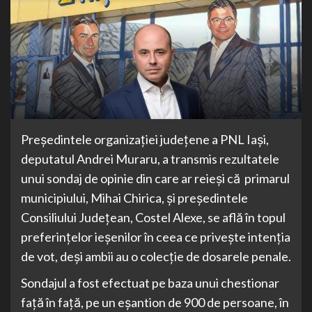
Preşedintele organizaţiei judeţene a PNL Iaşi,
deputatul Andrei Muraru, a transmis rezultatele
unui sondaj de opinie din care ar reieși că primarul
municipiului, Mihai Chirica, şi preşedintele
Consiliului Judeţean, Costel Alexe, se află în topul
preferinţelor ieşenilor în ceea ce priveşte intenţia
de vot, deși ambii au o colecție de dosarele penale.
Sondajul a fost efectuat pe baza unui chestionar
faţă în faţă, pe un eşantion de 900 de persoane, în