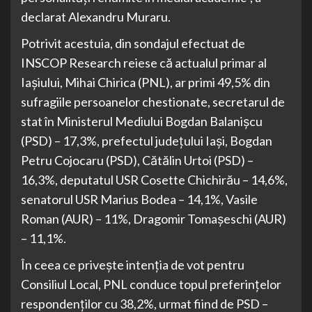
declarat Alexandru Muraru.
Potrivit acestuia, din sondajul efectuat de
INSCOP Research reiese că actualul primar al
Iaşiului, Mihai Chirica (PNL), ar primi 49,5% din
sufragiile persoanelor chestionate, secretarul de
stat în Ministerul Mediului Bogdan Balanişcu
(PSD) – 17,3%, prefectul judeţului Iaşi, Bogdan
Petru Cojocaru (PSD), Cătălin Urtoi (PSD) –
16,3%, deputatul USR Cosette Chichirău – 14,6%,
senatorul USR Marius Bodea – 14,1%, Vasile
Roman (AUR) – 11%, Dragomir Tomaşeschi (AUR)
– 11,1%.
În ceea ce priveşte intenţia de vot pentru
Consiliul Local, PNL conduce topul preferinţelor
respondenţilor cu 38,2%, urmat fiind de PSD –