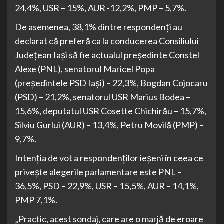
24,4%, USR – 15%, AUR -12,2%, PMP – 5,7%.
De asemenea, 38,1% dintre respondenţi au
declarat că preferă ca la conducerea Consiliului
Judeţean Iaşi să fie actualul preşedinte Constel
Alexe (PNL), senatorul Maricel Popa
(preşedintele PSD Iaşi) – 22,3%, Bogdan Cojocaru
(PSD) – 21,2%, senatorul USR Marius Bodea –
15,6%, deputatul USR Cosette Chichirău – 15,7%,
Silviu Gurlui (AUR) – 13,4%, Petru Movilă (PMP) –
9,7%.
Intenţia de vot a respondenţilor ieşeni în ceea ce
priveşte alegerile parlamentare este PNL –
36,5%, PSD – 22,9%, USR – 15,5%, AUR – 14,1%,
PMP 7,1%.
„Practic, acest sondaj, care are o marjă de eroare