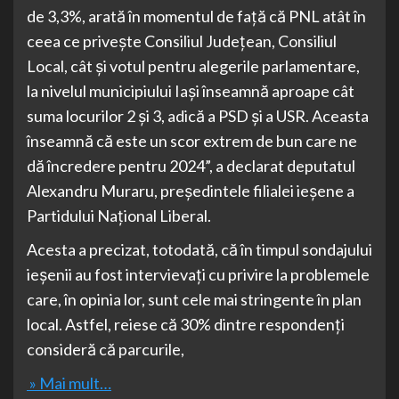
de 3,3%, arată în momentul de faţă că PNL atât în
ceea ce priveşte Consiliul Judeţean, Consiliul
Local, cât şi votul pentru alegerile parlamentare,
la nivelul municipiului Iaşi înseamnă aproape cât
suma locurilor 2 şi 3, adică a PSD şi a USR. Aceasta
înseamnă că este un scor extrem de bun care ne
dă încredere pentru 2024”, a declarat deputatul
Alexandru Muraru, preşedintele filialei ieşene a
Partidului Naţional Liberal.
Acesta a precizat, totodată, că în timpul sondajului
ieşenii au fost intervievaţi cu privire la problemele
care, în opinia lor, sunt cele mai stringente în plan
local. Astfel, reiese că 30% dintre respondenţi
consideră că parcurile,
» Mai mult…