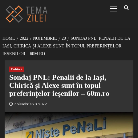
Sari
Primary
Menu
la
conținut
HOME
2022
NOIEMBRIE
20
SONDAJ PNL: PENALII DE LA
IAȘI, CHIRICĂ ȘI ALEXE SUNT ÎN TOPUL PREFERINȚELOR
IEȘENILOR – 60M.RO
Politică
Sondaj PNL: Penalii de la Iași,
Chirică și Alexe sunt în topul
preferințelor ieșenilor – 60m.ro
noiembrie 20, 2022