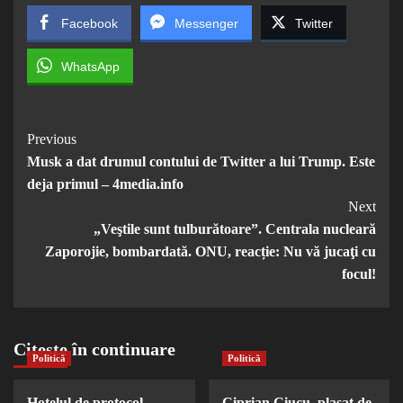
Facebook
Messenger
Twitter
WhatsApp
Post
Previous
Musk a dat drumul contului de Twitter a lui Trump. Este
Navigation
deja primul – 4media.info
Next
„Veştile sunt tulburătoare”. Centrala nucleară
Zaporojie, bombardată. ONU, reacție: Nu vă jucaţi cu
focul!
Citește în continuare
Politică
Politică
Hotelul de protocol
Ciprian Ciucu, plasat de