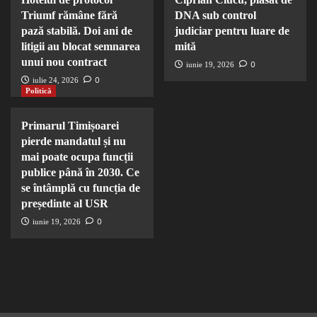
Triumf rămâne fără
DNA sub control
pază stabilă. Doi ani de
judiciar pentru luare de
litigii au blocat semnarea
mită
unui nou contract
0
iunie 19, 2026
0
iulie 24, 2026
Politică
Primarul Timișoarei
pierde mandatul și nu
mai poate ocupa funcții
publice până în 2030. Ce
se întâmplă cu funcția de
președinte al USR
0
iunie 19, 2026