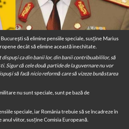
a București să elimine pensiile speciale, susține Marius
ropene decât să elimine această inechitate.
 dispuși ca din banii lor, din banii contribuabililor, să
ști. Sigur că cele două partide de la guvernare nu vor
dispuși să facă nicio reformă care să vizeze bunăstarea
ilitare nu sunt speciale, sunt pe bază de
nsiile speciale, iar România trebuie să se încadreze în
de anul viitor, susține Comisia Europeană.