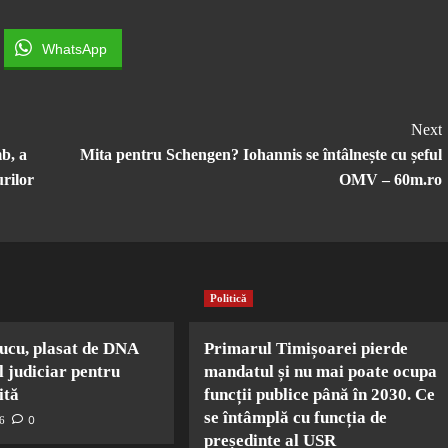
WhatsApp
Next
mb, a
Mita pentru Schengen? Iohannis se întâlnește cu șeful
urilor
OMV – 60m.ro
Politică
ucu, plasat de DNA
Primarul Timișoarei pierde
l judiciar pentru
mandatul și nu mai poate ocupa
ită
funcții publice până în 2030. Ce
se întâmplă cu funcția de
0
26
președinte al USR