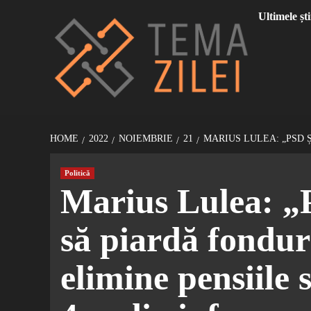
Sari
Ultimele ști
la
conținut
HOME
2022
NOIEMBRIE
21
MARIUS LULEA: „PSD 
Politică
Marius Lulea: „
să piardă fondur
elimine pensiile 