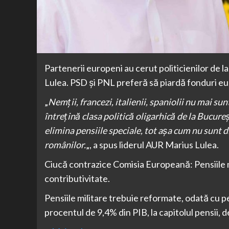
Partenerii europeni au cerut politicienilor de l
Lulea. PSD și PNL preferă să piardă fonduri eu
„
Nemții, francezi, italienii, spaniolii nu mai sunt
întrețină clasa politică oligarhică de la Bucure
elimina pensiile speciale, tot așa cum nu sunt 
românilor.
„, a spus liderul AUR Marius Lulea.
Ciucă contrazice Comisia Europeană: Pensiile m
contributivitate.
Pensiile militare trebuie reformate, odată cu pe
procentul de 9,4% din PIB, la capitolul pensii, 