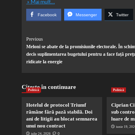
» Mai mult…
Facebook
Messenger
Twitter
Post
Previous
Meloni se abate de la promisiunile electorale. În schi
Navigation
decis suplimentarea bugetului pentru a face față preţ
ridicate la energie
Citește în continuare
Politică
Politică
Hotelul de protocol Triumf
Ciprian Ci
rămâne fără pază stabilă. Doi
sub contro
ani de litigii au blocat semnarea
luare de m
unui nou contract
iunie 19, 20
0
iulie 24, 2026