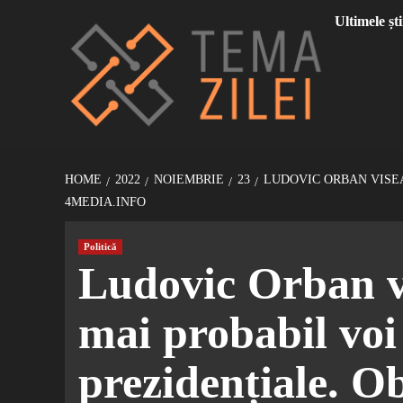
Sari
Ultimele ști
la
conținut
HOME
2022
NOIEMBRIE
23
LUDOVIC ORBAN VISEA
4MEDIA.INFO
Politică
Ludovic Orban v
mai probabil voi
prezidențiale. Ob