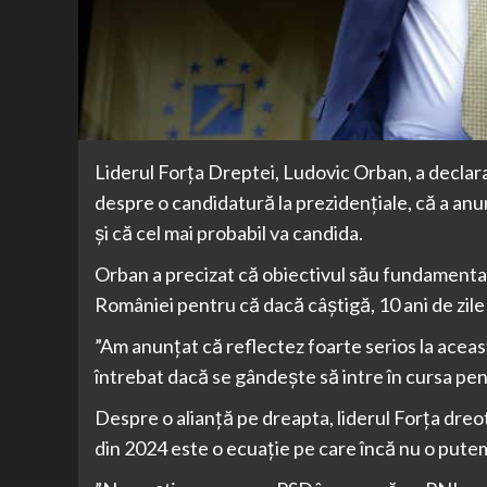
Liderul Forţa Dreptei, Ludovic Orban, a declara
despre o candidatură la prezidenţiale, că a anu
şi că cel mai probabil va candida.
Orban a precizat că obiectivul său fundamenta
României pentru că dacă câştigă, 10 ani de zile
”Am anunţat că reflectez foarte serios la aceas
întrebat dacă se gândeşte să intre în cursa pe
Despre o alianţă pe dreapta, liderul Forţa dreote
din 2024 este o ecuaţie pe care încă nu o putem 