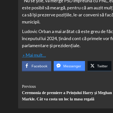
”Nu se ştie, va merge PSD împreună cu PNL, eu c
este posibil să meargă, pentru că am auzit mulţ
ca să îşi prezerve poziţiile, le-ar conveni să facă
municipii.
Ludovic Orban a mai arătat că este greu de făcu
începutul lui 2024, ţinând cont că primele vor f
parlamentare şi prezidenţiale.
» Mai mult…
Facebook
Messenger
Twitter
Post
Previous
Ceremonia de premiere a Prințului Harry și Meghan
Navigation
Markle. Cât va costa un loc la masa regală