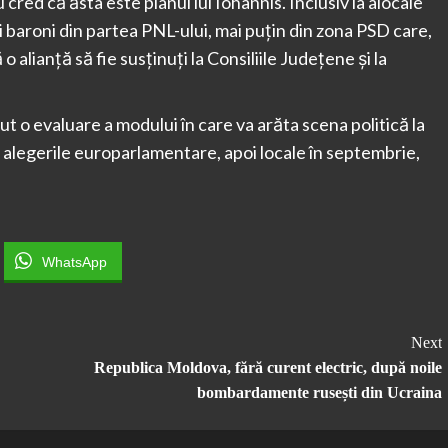
red că ăsta este planul lui Iohannis. Inclusiv la alocale
i baroni din partea PNL-ului, mai puţin din zona PSD care,
 o alianţă să fie susţinuţi la Consiliile Judeţene şi la
t o evaluare a modului în care va arăta scena politică la
i alegerile europarlamentare, apoi locale în septembrie,
WhatsApp
Next
Republica Moldova, fără curent electric, după noile
bombardamente rusești din Ucraina