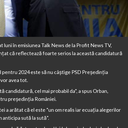
t luni în emisiunea Talk News de la Profit News TV,
nţat că reflectează foarte serios la această candidatură
l pentru 2024 este să nu câştige PSD Preşedinţia
 vor avea tot.
tă candidatură, cel mai probabil da”, a spus Orban,
ntru preşedinţia României.
i a arătat că el este ”un om realis iar ecuaţia alegerilor
anticipa sută la sută”.