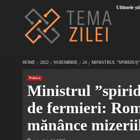
Sari
Ultimele ști
la
conținut
HOME
2022
NOIEMBRIE
24
MINISTRUL ”SPIRIDUȘ”
Politică
Ministrul ”spirid
de fermieri: Rom
mănânce mizeriil