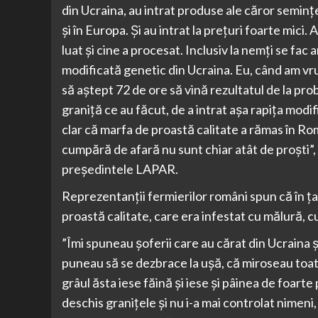
din Ucraina, au intrat produse ale căror seminț
și în Europa. Și au intrat la prețuri foarte mici
luat și cine a procesat. Inclusiv la nemți se fac a
modificată genetic din Ucraina. Eu, când am vru
să aștept 72 de ore să vină rezultatul de la pr
graniță ce au făcut, de a intrat așa rapița modi
clar că marfa de proastă calitate a rămas în Româ
cumpără de afară nu sunt chiar atât de proști”, 
președintele LAPAR.
Reprezentanții fermierilor români spun că în țar
proastă calitate, care era infestat cu mălură, c
”Îmi spuneau șoferii care au cărat din Ucraina ș
puneau să se dezbrace la ușă, că miroseau toat
grâul ăsta iese făină și iese și pâinea de foart
deschis granițele și nu i-a mai controlat nimeni,