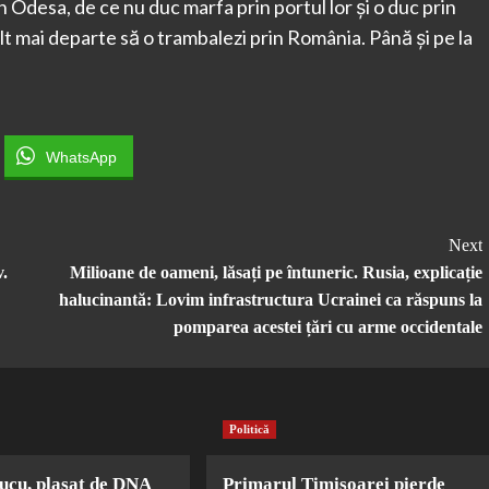
n Odesa, de ce nu duc marfa prin portul lor și o duc prin
lt mai departe să o trambalezi prin România. Până și pe la
WhatsApp
Next
v.
Milioane de oameni, lăsați pe întuneric. Rusia, explicație
halucinantă: Lovim infrastructura Ucrainei ca răspuns la
pomparea acestei țări cu arme occidentale
Politică
ucu, plasat de DNA
Primarul Timișoarei pierde