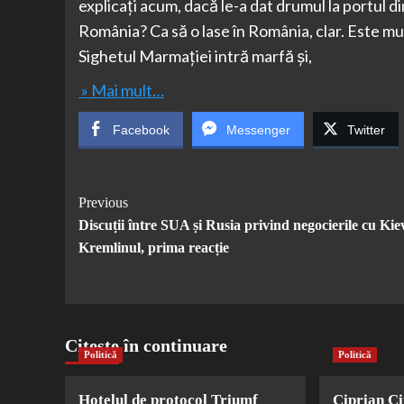
explicați acum, dacă le-a dat drumul la portul di
România? Ca să o lase în România, clar. Este mu
Sighetul Marmației intră marfă și,
» Mai mult…
Facebook
Messenger
Twitter
Post
Previous
Discuții între SUA și Rusia privind negocierile cu Kie
Navigation
Kremlinul, prima reacție
Citește în continuare
Politică
Politică
Hotelul de protocol Triumf
Ciprian Ci