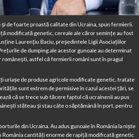
și de foarte proastă calitate din Ucraina, spun fermierii.
piță modificată genetic, cereale ale căror semințe au fost
usține Laurențiu Baciu, președintele Ligii Asociațiilor
Prețurile de dumping ale acestor gunoaie au determinat
r românești, astfel că fermierii români sunt în pragul
ăți uriașe de produse agricole modificate genetic, tratate
ritățile sunt extrem de permisive în cazul acestei țări, se
lează că se trece sub tăcere faptul că ucrainenii au pus
ânești stăteau și stau câte o săptămână în port, pentru
porturile din Ucraina. Au adus gunoaie în România la niște
t în România cantități enorme de rapiță modificată genetic