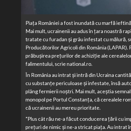
Piața României a fost inundată cu marfă ieftină 
Mai mult, ucrainenii au adus în țara noastră ra
tratate cu furadan și grâu infestat cu mălură, s
Producătorilor Agricoli din România (LAPAR). 
prăbușirea prețurilor de achiziție ale cerealelo
falimentului, scrie national.ro.
În România au intrat și intră din Ucraina cantit
cu substanțe periculoase și infestate, însă auto
plâng fermierii noștri. Mai mult, aceștia semna
monopol pe Portul Constanța, că cerealele rom
că ucrainenii au mereu prioritate.
”Plus cât rău ne-a făcut conducerea țării cu im
prețuri de nimic și ne-a stricat piața. Au intra