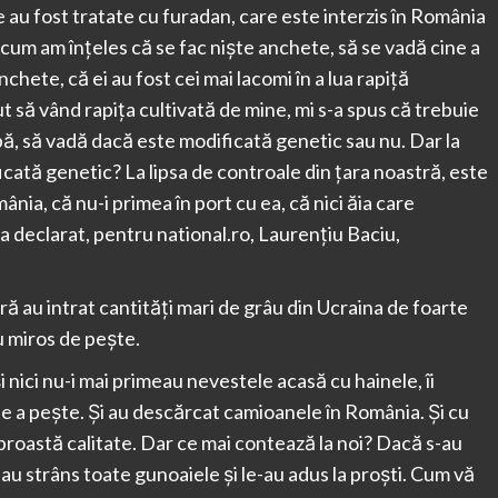
e au fost tratate cu furadan, care este interzis în România
. Acum am înțeles că se fac niște anchete, să se vadă cine a
nchete, că ei au fost cei mai lacomi în a lua rapiță
t să vând rapița cultivată de mine, mi s-a spus că trebuie
obă, să vadă dacă este modificată genetic sau nu. Dar la
ficată genetic? La lipsa de controale din țara noastră, este
nia, că nu-i primea în port cu ea, că nici ăia care
a declarat, pentru national.ro, Laurențiu Baciu,
ă au intrat cantități mari de grâu din Ucraina de foarte
u miros de pește.
i nici nu-i mai primeau nevestele acasă cu hainele, îi
e a pește. Și au descărcat camioanele în România. Și cu
e proastă calitate. Dar ce mai contează la noi? Dacă s-au
 au strâns toate gunoaiele și le-au adus la proști. Cum vă