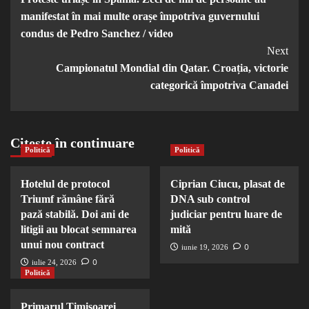
Navigation
manifestat în mai multe orașe împotriva guvernului
condus de Pedro Sanchez / video
Next
Campionatul Mondial din Qatar. Croația, victorie
categorică împotriva Canadei
Citește în continuare
Politică
Politică
Hotelul de protocol
Ciprian Ciucu, plasat de
Triumf rămâne fără
DNA sub control
pază stabilă. Doi ani de
judiciar pentru luare de
litigii au blocat semnarea
mită
unui nou contract
0
iunie 19, 2026
0
iulie 24, 2026
Politică
Primarul Timișoarei