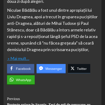
doua zi după alegeri.
Niculae Bădălău a fost unul dintre apropiații lui
Liviu Dragnea, apoi a trecut în gruparea pucișitilor
anti-Dragnea, alături de Mihai Tudose și Paul
Stănescu, doar că Bădălău a întors armele relativ
rapid și s-a repoziționat lângă șeful PSD de la acea
vreme, spunând că ”nu făcea greșeala” să ceară
demisia lui Dragnea prin scrisoarea puciștilor,
» Mai mult…
Facebook
Messenger
Twitter
WhatsApp
Post
Previous
Proteste uriașe în Spania. Zeci de mii de persoane au