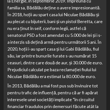
la Energie, în septembrie 2019. Împreună cu
familia sa, Bădălău deține o avere impresionantă.
În 2018, hoții au spart casa lui Niculae Bădălău și
au plecat cu bijuterii, bani și un pistol Beretta, care
nu era ținut în seif, conform legii, astfel că
senatorul PSD a fost amendat cu 5.000 de lei și i s-
a interzis să dețină armă pentru următorii 5 ani. În
2020, hoții i-au spart casa și lui Gabi Bădălău, fiul
său, iar printre bunurile furate s-au numărat 15
ceasuri, dintre care două de aur, și 30.000 de euro.
Prejudiciul calculat pe baza reclamației fiului lui
Niculae Bădălău era estimat la 80.000 de euro.
În 2013, Bădălău a mai fost pus sub învinuire tot
pentru trafic de influență, pentru că ar fi apărat
interesele unei societăți implicate ”în circuitul
financiar fraudulos prin demersuri făcute atât la