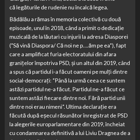
că legăturile de rudenie nu încalcă legea.
Bădălău a rămas în memoria colectivă cu două
episoade, unul în 2018, când a primit o dedicație
muzicală de la lăutari cu injurii la adresa Diasporei
(”Să vină Diaspora/ Că noi ne p….ăm pe ea”), fapt
care a amplificat furia electoratului din afara
granițelor împotriva PSD, și un altul din 2019, când
a spus că partidul i-a făcut oameni pe mulți dintre
social-democrați: ”Până la urmă ceea ce suntem
astăzi partidul ne-a făcut. Partidul ne-a făcut ce
suntem astăzi fiecare dintre noi. Fără partid unii
dintre noi erau nimeni”. Ultima declarație era
făcută după eșecul răsunător înregistrat de PSD
la alegerile europarlamentare din 2019, încheiat
cu condamnarea definitivă a lui Liviu Dragnea de a