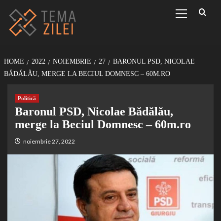
Sari
Primary
Menu
la
conținut
HOME
2022
NOIEMBRIE
27
BARONUL PSD, NICOLAE
BĂDĂLĂU, MERGE LA BECIUL DOMNESC – 60M.RO
Politică
Baronul PSD, Nicolae Bădălău,
merge la Beciul Domnesc – 60m.ro
noiembrie 27, 2022