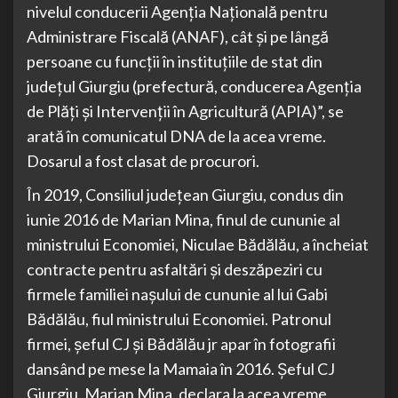
nivelul conducerii Agenţia Naţională pentru
Administrare Fiscală (ANAF), cât şi pe lângă
persoane cu funcții în instituțiile de stat din
județul Giurgiu (prefectură, conducerea Agenția
de Plăți și Intervenții în Agricultură (APIA)”, se
arată în comunicatul DNA de la acea vreme.
Dosarul a fost clasat de procurori.
În 2019, Consiliul județean Giurgiu, condus din
iunie 2016 de Marian Mina, finul de cununie al
ministrului Economiei, Niculae Bădălău, a încheiat
contracte pentru asfaltări și deszăpeziri cu
firmele familiei nașului de cununie al lui Gabi
Bădălău, fiul ministrului Economiei. Patronul
firmei, șeful CJ și Bădălău jr apar în fotografii
dansând pe mese la Mamaia în 2016. Șeful CJ
Giurgiu, Marian Mina, declara la acea vreme