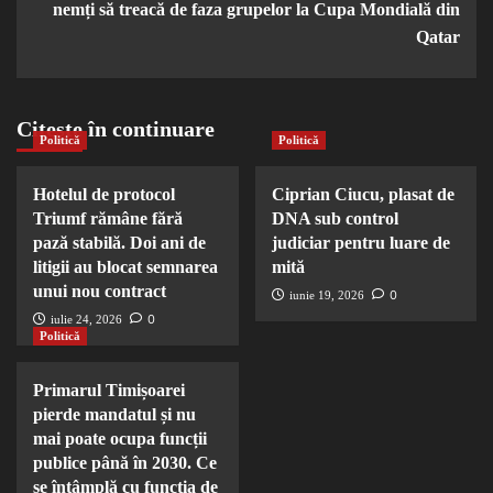
nemți să treacă de faza grupelor la Cupa Mondială din
Qatar
Citește în continuare
Politică
Politică
Hotelul de protocol
Ciprian Ciucu, plasat de
Triumf rămâne fără
DNA sub control
pază stabilă. Doi ani de
judiciar pentru luare de
litigii au blocat semnarea
mită
unui nou contract
0
iunie 19, 2026
0
iulie 24, 2026
Politică
Primarul Timișoarei
pierde mandatul și nu
mai poate ocupa funcții
publice până în 2030. Ce
se întâmplă cu funcția de