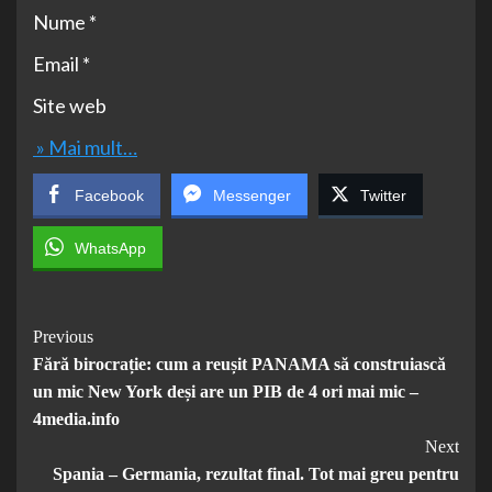
Nume *
Email *
Site web
» Mai mult…
Facebook
Messenger
Twitter
WhatsApp
Post
Previous
Fără birocrație: cum a reușit PANAMA să construiască
Navigation
un mic New York deși are un PIB de 4 ori mai mic –
4media.info
Next
Spania – Germania, rezultat final. Tot mai greu pentru