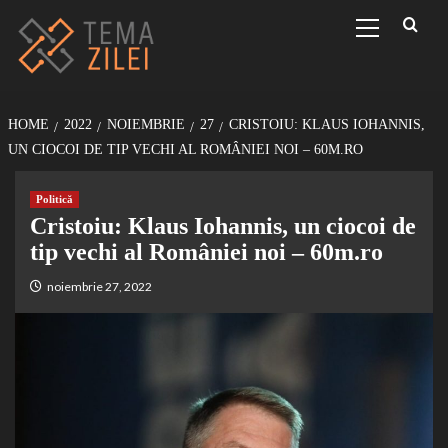
Sari
Primary
Menu
la
conținut
HOME
2022
NOIEMBRIE
27
CRISTOIU: KLAUS IOHANNIS,
UN CIOCOI DE TIP VECHI AL ROMÂNIEI NOI – 60M.RO
Politică
Cristoiu: Klaus Iohannis, un ciocoi de
tip vechi al României noi – 60m.ro
noiembrie 27, 2022