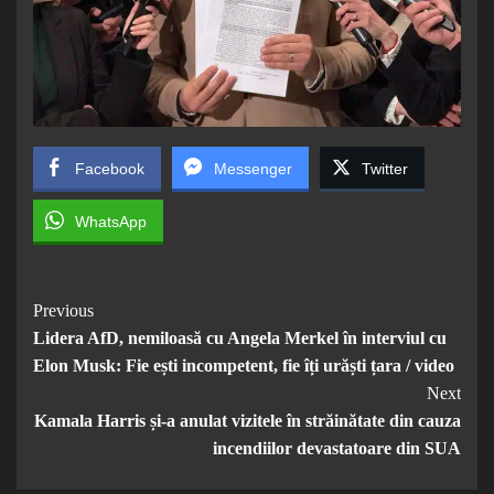
Facebook
Messenger
Twitter
WhatsApp
Post
Previous
Lidera AfD, nemiloasă cu Angela Merkel în interviul cu
Navigation
Elon Musk: Fie ești incompetent, fie îți urăști țara / video
Next
Kamala Harris și-a anulat vizitele în străinătate din cauza
incendiilor devastatoare din SUA