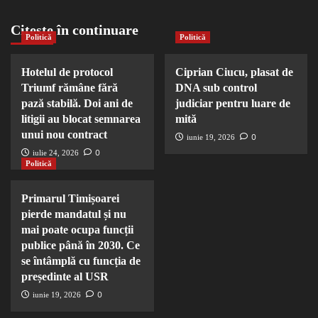
Citește în continuare
Politică
Politică
Hotelul de protocol
Ciprian Ciucu, plasat de
Triumf rămâne fără
DNA sub control
pază stabilă. Doi ani de
judiciar pentru luare de
litigii au blocat semnarea
mită
unui nou contract
0
iunie 19, 2026
0
iulie 24, 2026
Politică
Primarul Timișoarei
pierde mandatul și nu
mai poate ocupa funcții
publice până în 2030. Ce
se întâmplă cu funcția de
președinte al USR
0
iunie 19, 2026