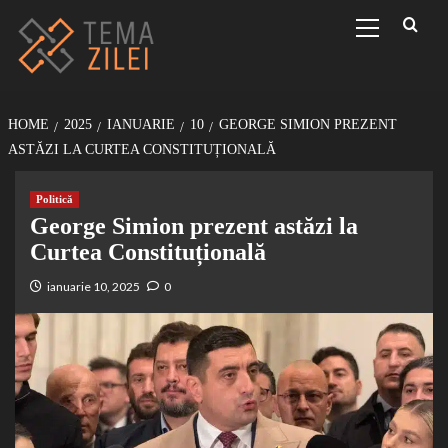
Sari
Primary
Menu
la
conținut
HOME
2025
IANUARIE
10
GEORGE SIMION PREZENT
ASTĂZI LA CURTEA CONSTITUȚIONALĂ
Politică
George Simion prezent astăzi la
Curtea Constituțională
ianuarie 10, 2025
0