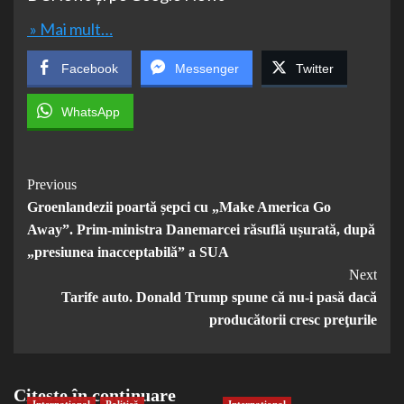
» Mai mult…
Facebook
Messenger
Twitter
WhatsApp
Post
Previous
Groenlandezii poartă șepci cu „Make America Go
Navigation
Away”. Prim-ministra Danemarcei răsuflă ușurată, după
„presiunea inacceptabilă” a SUA
Next
Tarife auto. Donald Trump spune că nu-i pasă dacă
producătorii cresc preţurile
Citește în continuare