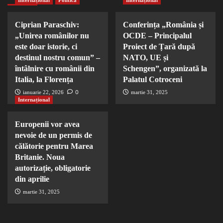
Internațional
Politică
Internațional
Ciprian Paraschiv:
Conferința „România și
„Unirea românilor nu
OCDE – Principalul
este doar istorie, ci
Proiect de Țară după
destinul nostru comun” –
NATO, UE și
întâlnire cu românii din
Schengen”, organizată la
Italia, la Florența
Palatul Cotroceni
0
ianuarie 22, 2026
martie 31, 2025
Internațional
Europenii vor avea
nevoie de un permis de
călătorie pentru Marea
Britanie. Noua
autorizație, obligatorie
din aprilie
martie 31, 2025