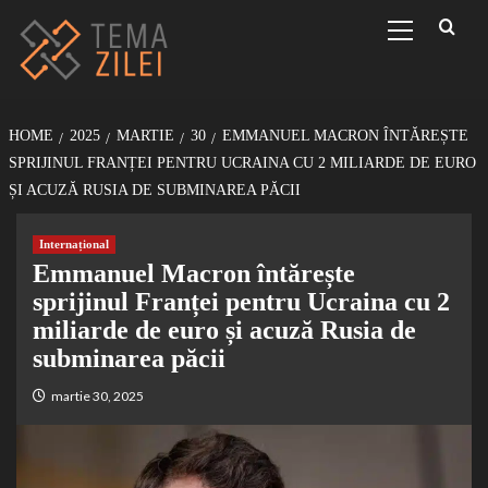
Sari
Primary
Menu
la
conținut
HOME
2025
MARTIE
30
EMMANUEL MACRON ÎNTĂREȘTE
SPRIJINUL FRANȚEI PENTRU UCRAINA CU 2 MILIARDE DE EURO
ȘI ACUZĂ RUSIA DE SUBMINAREA PĂCII
Internațional
Emmanuel Macron întărește
sprijinul Franței pentru Ucraina cu 2
miliarde de euro și acuză Rusia de
subminarea păcii
martie 30, 2025