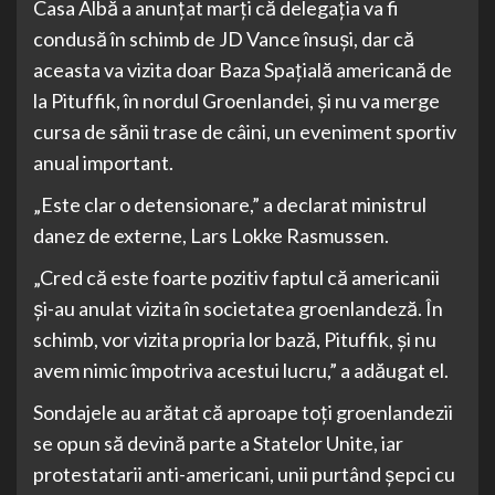
Casa Albă a anunțat marți că delegația va fi
condusă în schimb de JD Vance însuși, dar că
aceasta va vizita doar Baza Spațială americană de
la Pituffik, în nordul Groenlandei, și nu va merge
cursa de sănii trase de câini, un eveniment sportiv
anual important.
„Este clar o detensionare,” a declarat ministrul
danez de externe, Lars Lokke Rasmussen.
„Cred că este foarte pozitiv faptul că americanii
și-au anulat vizita în societatea groenlandeză. În
schimb, vor vizita propria lor bază, Pituffik, și nu
avem nimic împotriva acestui lucru,” a adăugat el.
Sondajele au arătat că aproape toți groenlandezii
se opun să devină parte a Statelor Unite, iar
protestatarii anti-americani, unii purtând șepci cu