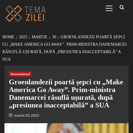
Sari
Primary
Menu
la
conținut
HOME
2025
MARTIE
30
GROENLANDEZII POARTĂ ȘEPCI
CU „MAKE AMERICA GO AWAY”. PRIM-MINISTRA DANEMARCEI
RĂSUFLĂ UȘURATĂ, DUPĂ „PRESIUNEA INACCEPTABILĂ” A
SUA
Internațional
Groenlandezii poartă șepci cu „Make
America Go Away”. Prim-ministra
Danemarcei răsuflă ușurată, după
„presiunea inacceptabilă” a SUA
martie 30, 2025