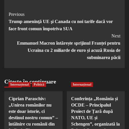
Post
Previous
Trump ameninţă UE şi Canada cu noi tarife dacă vor
Navigation
face front comun împotriva SUA
Next
Emmanuel Macron întărește sprijinul Franței pentru
Ucraina cu 2 miliarde de euro și acuză Rusia de
subminarea păcii
Citește în continuare
Internațional
Politică
Internațional
Ciprian Paraschiv:
Conferința „România și
„Unirea românilor nu
OCDE – Principalul
este doar istorie, ci
Proiect de Țară după
destinul nostru comun” –
NATO, UE și
întâlnire cu românii din
Schengen”, organizată la