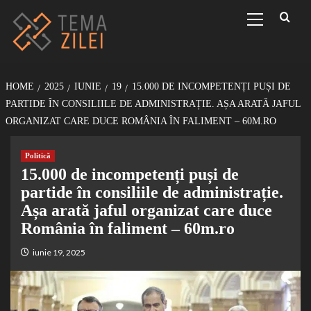
Sari
Primary
Menu
la
conținut
HOME
2025
IUNIE
19
15.000 DE INCOMPETENȚI PUȘI DE
PARTIDE ÎN CONSILIILE DE ADMINISTRAȚIE. AȘA ARATĂ JAFUL
ORGANIZAT CARE DUCE ROMÂNIA ÎN FALIMENT – 60M.RO
Politică
15.000 de incompetenți puși de
partide în consiliile de administrație.
Așa arată jaful organizat care duce
România în faliment – 60m.ro
iunie 19, 2025