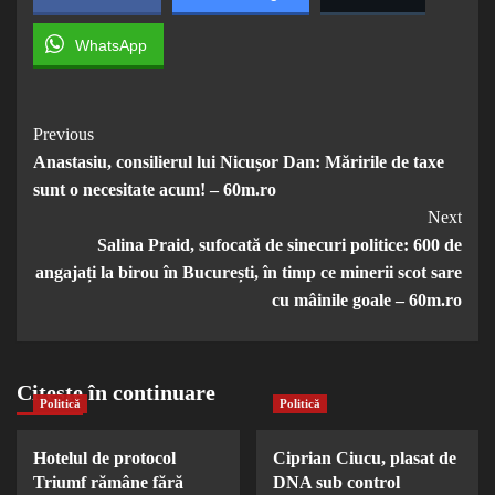
WhatsApp
Post
Previous
Anastasiu, consilierul lui Nicușor Dan: Măririle de taxe
Navigation
sunt o necesitate acum! – 60m.ro
Next
Salina Praid, sufocată de sinecuri politice: 600 de
angajați la birou în București, în timp ce minerii scot sare
cu mâinile goale – 60m.ro
Citește în continuare
Politică
Politică
Hotelul de protocol
Ciprian Ciucu, plasat de
Triumf rămâne fără
DNA sub control