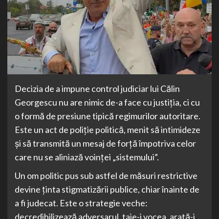
Decizia de a impune control judiciar lui Călin
Georgescu nu are nimic de-a face cu justiția, ci cu
o formă de presiune tipică regimurilor autoritare.
Este un act de poliție politică, menit să intimideze
și să transmită un mesaj de forță împotriva celor
care nu se aliniază voinței „sistemului”.
Un om politic pus sub astfel de măsuri restrictive
devine ținta stigmatizării publice, chiar înainte de
a fi judecat. Este o strategie veche:
decredibilizează adversarul, taie-i vocea, arată-i