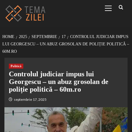
Sari
Primary
Menu
la
conținut
HOME
2025
SEPTEMBRIE
17
CONTROLUL JUDICIAR IMPUS
LUI GEORGESCU – UN ABUZ GROSOLAN DE POLIȚIE POLITICĂ –
60M.RO
Politică
Controlul judiciar impus lui
Georgescu – un abuz grosolan de
poliție politică – 60m.ro
septembrie 17, 2025