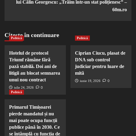
lui Călin Georgescu: „Trăim într-un stat polițienesc” –
60m.ro
Citește în continuare
Politică
Politică
Hotelul de protocol
Ciprian Ciucu, plasat de
Triumf rămâne fără
DNA sub control
pază stabilă. Doi ani de
judiciar pentru luare de
litigii au blocat semnarea
mită
unui nou contract
0
iunie 19, 2026
0
iulie 24, 2026
Politică
Primarul Timișoarei
pierde mandatul și nu
mai poate ocupa funcții
publice până în 2030. Ce
se întâmplă cu funcția de