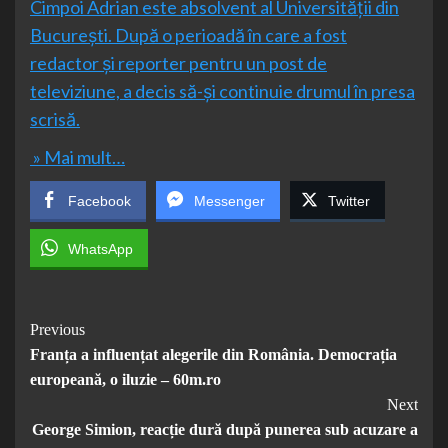
Cimpoi Adrian este absolvent al Universității din
București. După o perioadă în care a fost
redactor și reporter pentru un post de
televiziune, a decis să-și continuie drumul în presa
scrisă.
» Mai mult…
Facebook
Messenger
Twitter
WhatsApp
Post
Previous
Franța a influențat alegerile din România. Democrația
Navigation
europeană, o iluzie – 60m.ro
Next
George Simion, reacție dură după punerea sub acuzare a