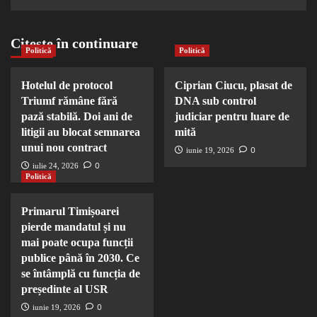
Citește în continuare
Politică
Politică
Hotelul de protocol
Ciprian Ciucu, plasat de
Triumf rămâne fără
DNA sub control
pază stabilă. Doi ani de
judiciar pentru luare de
litigii au blocat semnarea
mită
unui nou contract
0
iunie 19, 2026
0
iulie 24, 2026
Politică
Primarul Timișoarei
pierde mandatul și nu
mai poate ocupa funcții
publice până în 2030. Ce
se întâmplă cu funcția de
președinte al USR
0
iunie 19, 2026