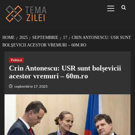
Sari
Primary
Menu
la
conținut
HOME
2025
SEPTEMBRIE
17
CRIN ANTONESCU: USR SUNT
BOLŞEVICII ACESTOR VREMURI – 60M.RO
Politică
Crin Antonescu: USR sunt bolşevicii
acestor vremuri – 60m.ro
septembrie 17, 2025