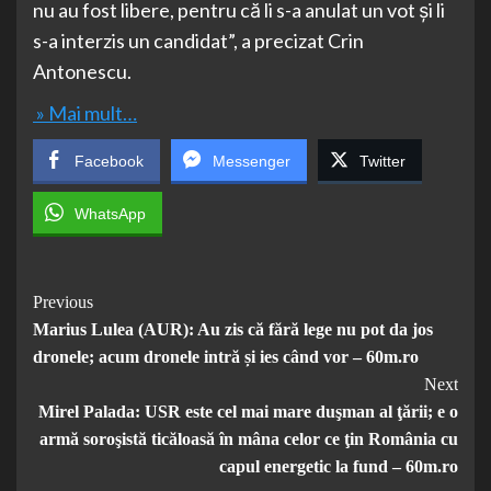
nu au fost libere, pentru că li s-a anulat un vot și li
s-a interzis un candidat”, a precizat Crin
Antonescu.
» Mai mult…
Facebook
Messenger
Twitter
WhatsApp
Post
Previous
Marius Lulea (AUR): Au zis că fără lege nu pot da jos
Navigation
dronele; acum dronele intră și ies când vor – 60m.ro
Next
Mirel Palada: USR este cel mai mare duşman al ţării; e o
armă soroşistă ticăloasă în mâna celor ce ţin România cu
capul energetic la fund – 60m.ro