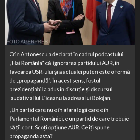
Crin Antonescu a declarat în cadrul podcastului
„Hai România” că ignorarea partidului AUR, în
favoarea USR-ului și a actualei puteri este o formă
de „propagandă”. În acest sens, fostul
prezidențiabil a adus în discuție și discursul
laudativ al lui Liiceanu la adresa lui Bolojan.
„Un partid care nu e în afara legii care e în
Parlamentul României, e un partid de care trebuie
să ții cont. Scoți opțiune AUR. Ce îți spune
propaganda asta?