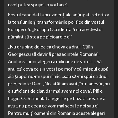
o voi putea sprijini, o voi face”.
Fostul candidat la prezidențiale adăugat, referitor
la tensiunile și transformările politice din vestul
Europei că: „Europa Occidentală nu are destul
pământ să stea pe picioarele ei”
„Nu era bine deloc ca cineva ca dnul. Călin
Georgescu să devină președintele României.
Anularea unor alegeri a milioane de voturi… Să
anulezi ceva ce s-a votat pe motiv că-mi spui după
aia și apoi nu-mi spui nimic…sau să-mi spui ca dnul.
președinte Dan: „Noi atât am avut, într-adevăr, nu
e suficient de clar, dar mai avem noi ceva”. Păi e
Ilogic. CCR a anulat alegerile pe baza a ceea ce a
avut, nu pe ceea ce vom mai scoate noi sau ei.
Pentru mulți oameni din România aceste alegeri