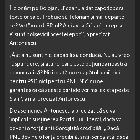
Îl clonăm pe Bolojan, Liiceanu a dat capodopera
textelor sale. Trebuie să-l clonam și mai departe
ce? Votăm cu USR-ul? Aici avea Cristoiu dreptate,
ei sunt bolșevicii acestei epoci”, a precizat
Antonescu.
„Ăștia nu sunt nici capabili să conducă. Nu au vreo
răspundere, și atunci care este opțiunea noastră
democratică? Niciodată nu e capătul lumii nici
pentru PSD nici pentru PNL. Nici nu ne
garantează că aceste partide vor mai exista peste
5 ani”, a mai precizat Antonescu.
De asemenea Antonescu a precizat că se va
implica în susținerea Partidului Liberal, dacă va
deveni o forță anti-Soroșistă credibilă: „Dacă
PNL devine o forță credibilă, anti-Soroșistă, dacă