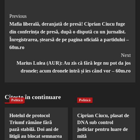
Post
Previous
Mafia liberală, deranjată de presă! Ciprian Ciucu fuge
Navigation
din conferința de presă, după o dispută cu un jurnalist.
Înregistrarea, ștearsă de pe pagina oficială a partidului –
60m.ro
Next
Marius Lulea (AUR): Au zis că fără lege nu pot da jos
dronele; acum dronele intră și ies când vor – 60m.ro
Citește în continuare
Politică
Politică
Hotelul de protocol
Ciprian Ciucu, plasat de
Triumf rămâne fără
DNA sub control
pază stabilă. Doi ani de
judiciar pentru luare de
litigii au blocat semnarea
mită