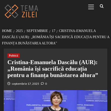
Sari
Primary
Menu
la
conținut
HOME
2025
SEPTEMBRIE
17
CRISTINA-EMANUELA
DASCĂLU (AUR): „ROMÂNIA ÎȘI SACRIFICĂ EDUCAȚIA PENTRU A
FINANȚA BUNĂSTAREA ALTORA”
Politică
Cristina-Emanuela Dascălu (AUR):
„România își sacrifică educația
pentru a finanța bunăstarea altora”
septembrie 17, 2025
0