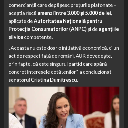
comercianții care depășesc prețurile plafonate –
aceștia riscă
amenzi între 3.000 și 5.000 de lei
,
aplicate de
Autoritatea Națională pentru
Protecția Consumatorilor (ANPC)
și de
agențiile
silvice
competente.
„Aceasta nu este doar o inițiativă economică, ci un
act de respect față de români. AUR dovedește,
prin fapte, că este singurul partid care apără
concret interesele cetățenilor”, a concluzionat
senatorul
Cristina Dumitrescu
.