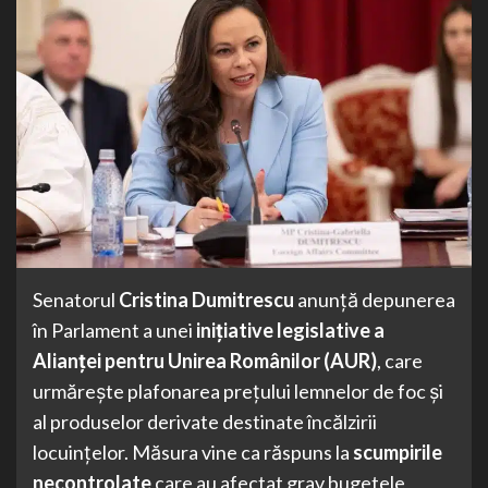
Senatorul
Cristina Dumitrescu
anunță depunerea
în Parlament a unei
inițiative legislative a
Alianței pentru Unirea Românilor (AUR)
, care
urmărește plafonarea prețului lemnelor de foc și
al produselor derivate destinate încălzirii
locuințelor. Măsura vine ca răspuns la
scumpirile
necontrolate
care au afectat grav bugetele