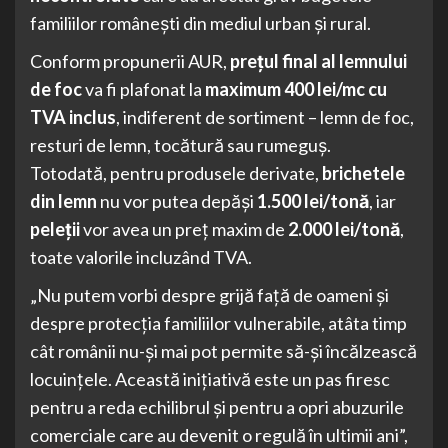
familiilor românești din mediul urban și rural.
Conform propunerii AUR,
prețul final al lemnului
de foc
va fi plafonat la
maximum 400 lei/mc cu
TVA inclus
, indiferent de sortiment – lemn de foc,
resturi de lemn, tocătură sau rumeguș.
Totodată, pentru produsele derivate,
brichetele
din lemn
nu vor putea depăși
1.500 lei/tonă
, iar
peleții
vor avea un preț maxim de
2.000 lei/tonă
,
toate valorile incluzând TVA.
„Nu putem vorbi despre grijă față de oameni și
despre protecția familiilor vulnerabile, atâta timp
cât românii nu-și mai pot permite să-și încălzească
locuințele. Această inițiativă este un pas firesc
pentru a reda echilibrul și pentru a opri abuzurile
comerciale care au devenit o regulă în ultimii ani”,