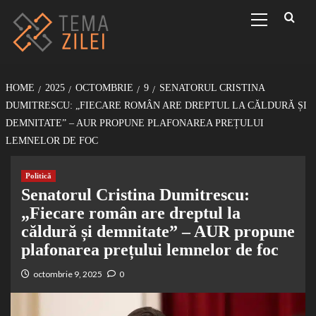
Sari
Primary
Menu
la
conținut
HOME
2025
OCTOMBRIE
9
SENATORUL CRISTINA
DUMITRESCU: „FIECARE ROMÂN ARE DREPTUL LA CĂLDURĂ ȘI
DEMNITATE” – AUR PROPUNE PLAFONAREA PREȚULUI
LEMNELOR DE FOC
Politică
Senatorul Cristina Dumitrescu:
„Fiecare român are dreptul la
căldură și demnitate” – AUR propune
plafonarea prețului lemnelor de foc
octombrie 9, 2025
0