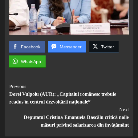
Facebook
Messenger
Twitter
WhatsApp
Post
Previous
Dorel Vulpoiu (AUR): „Capitalul românesc trebuie
Navigation
readus în centrul dezvoltării naționale”
Next
Deputatul Cristina-Emanuela Dascălu critică noile
măsuri privind salarizarea din învățământ