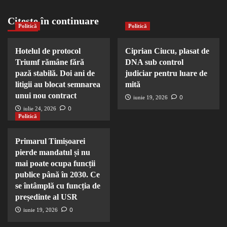
Citește în continuare
Politică
Politică
Hotelul de protocol
Ciprian Ciucu, plasat de
Triumf rămâne fără
DNA sub control
pază stabilă. Doi ani de
judiciar pentru luare de
litigii au blocat semnarea
mită
unui nou contract
0
iunie 19, 2026
0
iulie 24, 2026
Politică
Primarul Timișoarei
pierde mandatul și nu
mai poate ocupa funcții
publice până în 2030. Ce
se întâmplă cu funcția de
președinte al USR
0
iunie 19, 2026