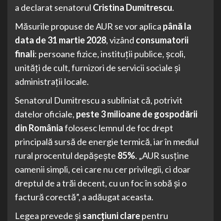
a declarat senatorul
Cristina Dumitrescu
.
Măsurile propuse de AUR se vor aplica
până la
data de 31 martie 2028
, vizând
consumatorii
finali
: persoane fizice, instituții publice, școli,
unități de cult, furnizori de servicii sociale și
administrații locale.
Senatorul Dumitrescu a subliniat că, potrivit
datelor oficiale,
peste 3 milioane de gospodării
din România
folosesc lemnul de foc drept
principală sursă de energie termică, iar în mediul
rural procentul depășește
85%
. „AUR susține
oamenii simpli, cei care nu cer privilegii, ci doar
dreptul de a trăi decent, cu un foc în sobă și o
factură corectă”, a adăugat aceasta.
Legea prevede și
sancțiuni clare
pentru